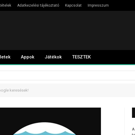
tételek
Adatkezelési tájékoztató
Kapcsolat
Impresszum
letek
Appok
Játékok
TESZTEK
oogle keresések!
A
t