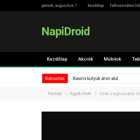
péntek, augusztus 7
Kezdőlap
Felhasználási fel
NapiDroid
Kezdőlap
Akciók
Mobilok
Tab
Kiárusítás
Xiaomi kütyük áron alul
»
»
Főoldal
Egyéb hírek
Ezek a legbizarabb G