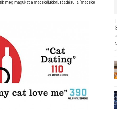
etik meg magukat a macskájukkal, ráadásul a “macska
H
G
S
A
a