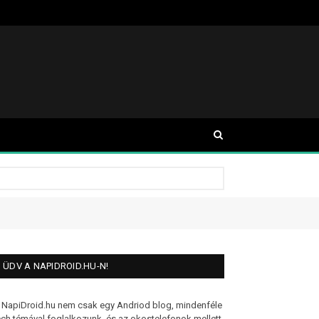
ÜDV A NAPIDROID.HU-N!
 NapiDroid.hu nem csak egy Andriod blog, mindenféle
ech témával foglalkozunk, és az okostelefonok mellett