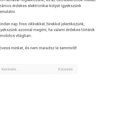
zámos érdekes elektronikai kütyüt igyekszünk
emutatni.
inden nap friss cikkekkel, hírekkel jelentkezünk,
gyekszünk azonnal megírni, ha valami érdekes történik
 mobilos világban.
övess minket, és nem maradsz le semmiről!