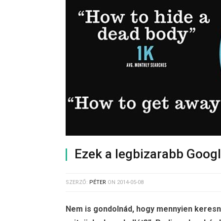
Ezek a legbizarabb Googl
SZERZŐ:
PÉTER
ON
2014-05-08
Nem is gondolnád, hogy mennyien keresne