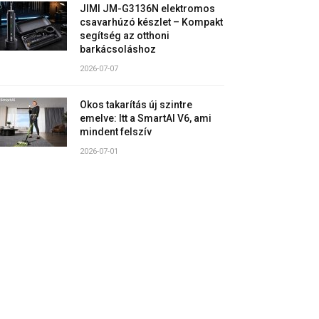
JIMI JM-G3136N elektromos
csavarhúzó készlet – Kompakt
segítség az otthoni
barkácsoláshoz
2026-07-07
Okos takarítás új szintre
emelve: Itt a SmartAI V6, ami
mindent felszív
2026-07-01