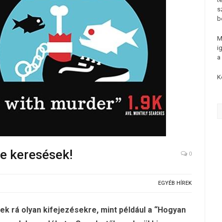
s
b
M
i
a
K
e keresések!
0
EGYÉB HÍREK
k rá olyan kifejezésekre, mint például a “Hogyan