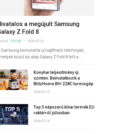
ivatalos a megújult Samsung
alaxy Z Fold 8
zerző:
PÉTER
2026-07-22
 Samsung bemutatta új hajlítható telefonjait,
melyek közül az alap Galaxy Z Fold 8 lett a…
Konyhai teljesítmény új
szinten: Bemutatkozik a
BlitzHome BH-228C turmixgép
2026-07-19
Top 5 népszerű kínai termék EU
raktárról júliusban
2026-07-14