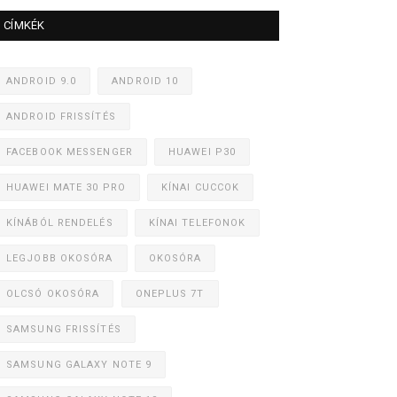
CÍMKÉK
ANDROID 9.0
ANDROID 10
ANDROID FRISSÍTÉS
FACEBOOK MESSENGER
HUAWEI P30
HUAWEI MATE 30 PRO
KÍNAI CUCCOK
KÍNÁBÓL RENDELÉS
KÍNAI TELEFONOK
LEGJOBB OKOSÓRA
OKOSÓRA
OLCSÓ OKOSÓRA
ONEPLUS 7T
SAMSUNG FRISSÍTÉS
SAMSUNG GALAXY NOTE 9