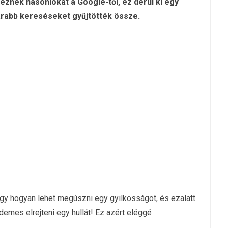
deznek hasonlókat a Google-től, ez derül ki egy
zarabb kereséseket gyűjtötték össze.
ogy hogyan lehet megúszni egy gyilkosságot, és ezalatt
emes elrejteni egy hullát! Ez azért eléggé