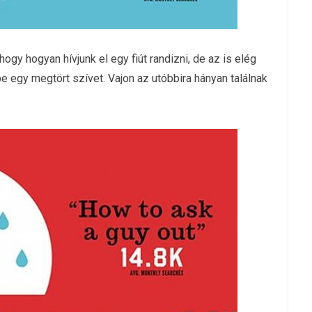
gy hogyan hívjunk el egy fiút randizni, de az is elég
 egy megtört szívet. Vajon az utóbbira hányan találnak