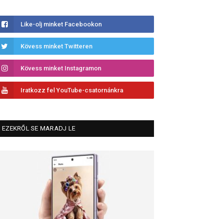
Like-olj minket Facebookon
Kövess minket Twitteren
Kövess minket Instagramon
Iratkozz fel YouTube-csatornánkra
EZEKRŐL SE MARADJ LE