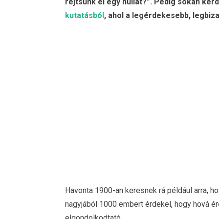
rejtsünk el egy hullát?”. Pedig sokan kér
kutatásból
, ahol a legérdekesebb, legbi
Havonta 1900-an keresnek rá például arra, h
nagyjából 1000 embert érdekel, hogy hová érd
elgondolkodtató…