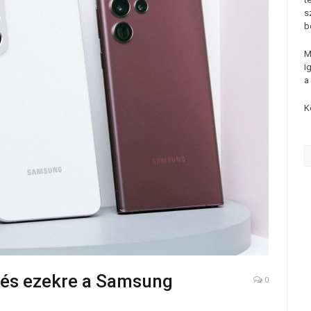
s
b
M
i
a
K
ítés ezekre a Samsung
0