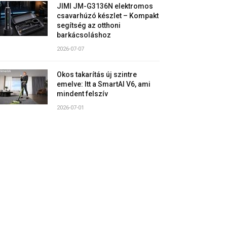
JIMI JM-G3136N elektromos
csavarhúzó készlet – Kompakt
segítség az otthoni
barkácsoláshoz
2026-07-07
Okos takarítás új szintre
emelve: Itt a SmartAI V6, ami
mindent felszív
2026-07-01