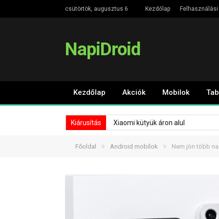
csütörtök, augusztus 6
Kezdőlap
Felhasználási 
NapiDroid
Kezdőlap
Akciók
Mobilok
Tab
Kiárusítás
Xiaomi kütyük áron alul
»
»
Főoldal
Android mobilok
Nem jön több na