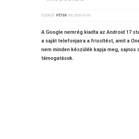
SZERZŐ:
PÉTER
ON
2026-07-03
A Google nemrég kiadta az Android 17 stab
a saját telefonjaira a frissítést, amit a On
nem minden készülék kapja meg, sajnos so
támogatásuk.