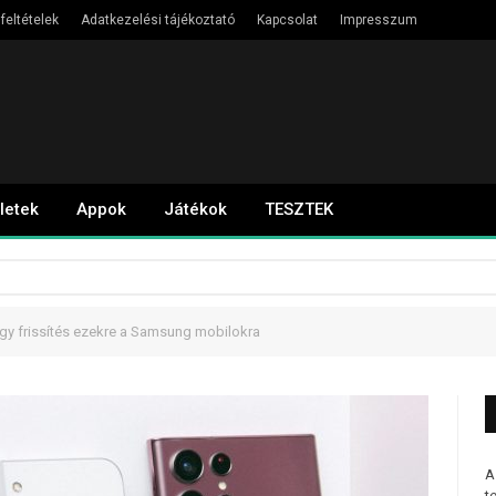
feltételek
Adatkezelési tájékoztató
Kapcsolat
Impresszum
letek
Appok
Játékok
TESZTEK
gy frissítés ezekre a Samsung mobilokra
A
t