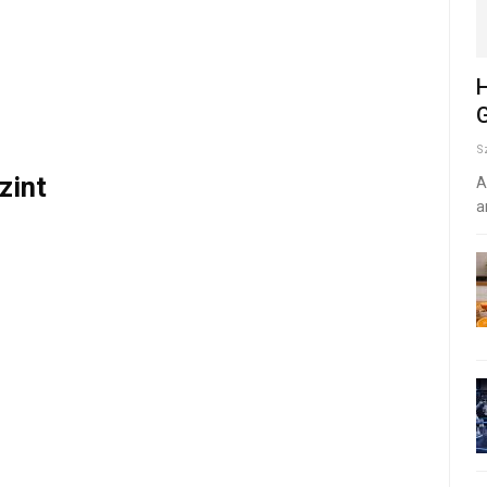
H
G
S
zint
A
a