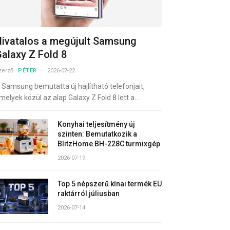
ivatalos a megújult Samsung
alaxy Z Fold 8
zerző:
PÉTER
2026-07-22
 Samsung bemutatta új hajlítható telefonjait,
melyek közül az alap Galaxy Z Fold 8 lett a…
Konyhai teljesítmény új
szinten: Bemutatkozik a
BlitzHome BH-228C turmixgép
2026-07-19
Top 5 népszerű kínai termék EU
raktárról júliusban
2026-07-14