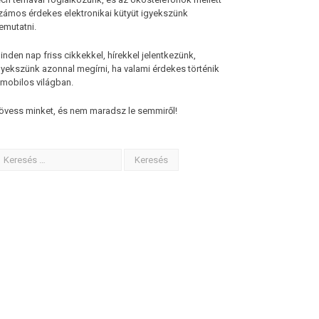
zámos érdekes elektronikai kütyüt igyekszünk
emutatni.
inden nap friss cikkekkel, hírekkel jelentkezünk,
gyekszünk azonnal megírni, ha valami érdekes történik
 mobilos világban.
övess minket, és nem maradsz le semmiről!