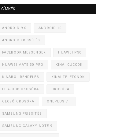
CÍMKÉK
ANDROID 9.0
ANDROID 10
ANDROID FRISSÍTÉS
FACEBOOK MESSENGER
HUAWEI P30
HUAWEI MATE 30 PRO
KÍNAI CUCCOK
KÍNÁBÓL RENDELÉS
KÍNAI TELEFONOK
LEGJOBB OKOSÓRA
OKOSÓRA
OLCSÓ OKOSÓRA
ONEPLUS 7T
SAMSUNG FRISSÍTÉS
SAMSUNG GALAXY NOTE 9