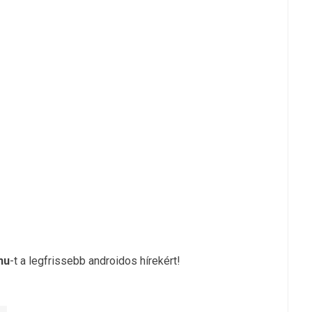
hu
-t a legfrissebb androidos hírekért!