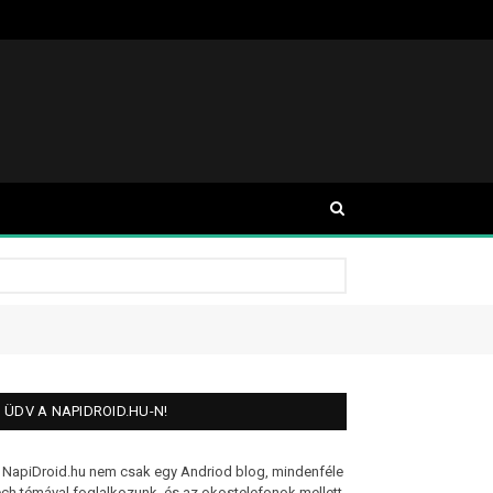
ÜDV A NAPIDROID.HU-N!
 NapiDroid.hu nem csak egy Andriod blog, mindenféle
ech témával foglalkozunk, és az okostelefonok mellett