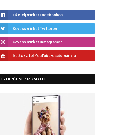
Like-olj minket Facebookon
Kövess minket Twitteren
Kövess minket Instagramon
Iratkozz fel YouTube-csatornánkra
EZEKRŐL SE MARADJ LE