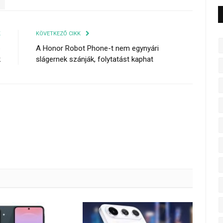
K
KÖVETKEZŐ CIKK
b
A Honor Robot Phone-t nem egynyári
k
slágernek szánják, folytatást kaphat