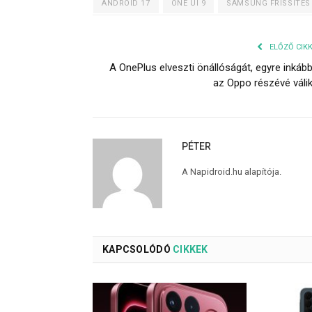
ANDROID 17
ONE UI 9
SAMSUNG FRISSÍTÉS
ELŐZŐ CIK
A OnePlus elveszti önállóságát, egyre inkáb
az Oppo részévé váli
PÉTER
A Napidroid.hu alapítója.
KAPCSOLÓDÓ
CIKKEK