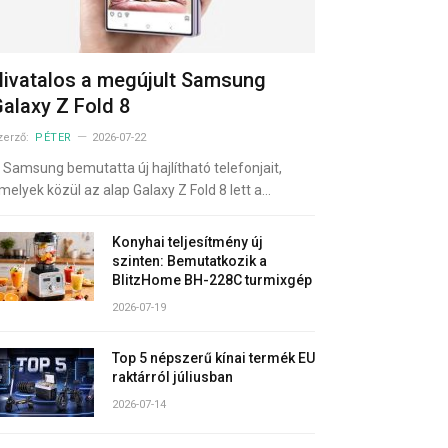
ivatalos a megújult Samsung
alaxy Z Fold 8
zerző:
PÉTER
2026-07-22
 Samsung bemutatta új hajlítható telefonjait,
melyek közül az alap Galaxy Z Fold 8 lett a…
Konyhai teljesítmény új
szinten: Bemutatkozik a
BlitzHome BH-228C turmixgép
2026-07-19
Top 5 népszerű kínai termék EU
raktárról júliusban
2026-07-14