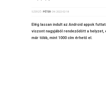
SZERZŐ:
PÉTER
ON
2022-02-18
Elég lassan indult az Android appok fut
viszont nagyjából rendeződött a helyzet, é
már több, mint 1000 cím érhető el.