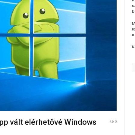
s
b
M
i
a
K
app vált elérhetővé Windows
0