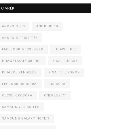
CÍMKÉK
ANDROID 9.0
ANDROID 10
ANDROID FRISSÍTÉS
FACEBOOK MESSENGER
HUAWEI P30
HUAWEI MATE 30 PRO
KÍNAI CUCCOK
KÍNÁBÓL RENDELÉS
KÍNAI TELEFONOK
LEGJOBB OKOSÓRA
OKOSÓRA
OLCSÓ OKOSÓRA
ONEPLUS 7T
SAMSUNG FRISSÍTÉS
SAMSUNG GALAXY NOTE 9