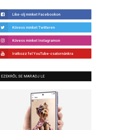
Like-olj minket Facebookon
Kövess minket Twitteren
Kövess minket Instagramon
Iratkozz fel YouTube-csatornánkra
EZEKRŐL SE MARADJ LE