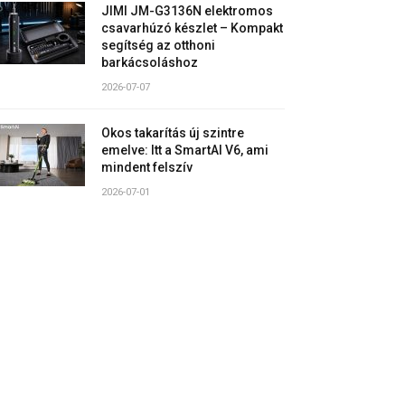
JIMI JM-G3136N elektromos
csavarhúzó készlet – Kompakt
segítség az otthoni
barkácsoláshoz
2026-07-07
Okos takarítás új szintre
emelve: Itt a SmartAI V6, ami
mindent felszív
2026-07-01