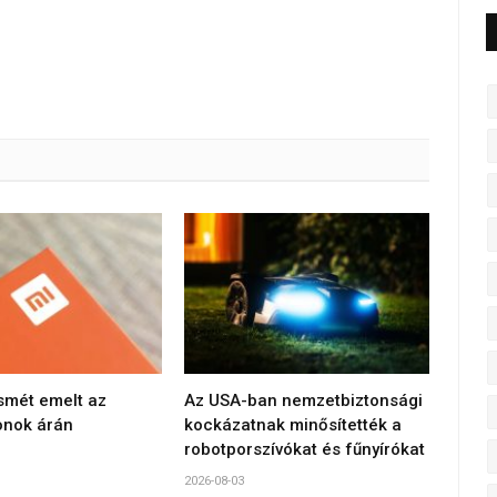
smét emelt az
Az USA-ban nemzetbiztonsági
onok árán
kockázatnak minősítették a
robotporszívókat és fűnyírókat
2026-08-03