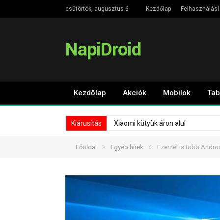
csütörtök, augusztus 6
Kezdőlap
Felhasználási 
NapiDroid
Kezdőlap
Akciók
Mobilok
Tab
Kiárusítás
Xiaomi kütyük áron alul
»
»
Főoldal
Egyéb hírek
Ezernél is több Andro