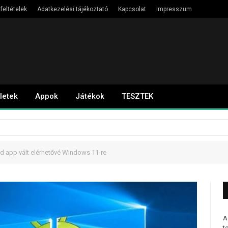
feltételek
Adatkezelési tájékoztató
Kapcsolat
Impresszum
letek
Appok
Játékok
TESZTEK
id app vált elérhetővé Windows 11-re
A
t