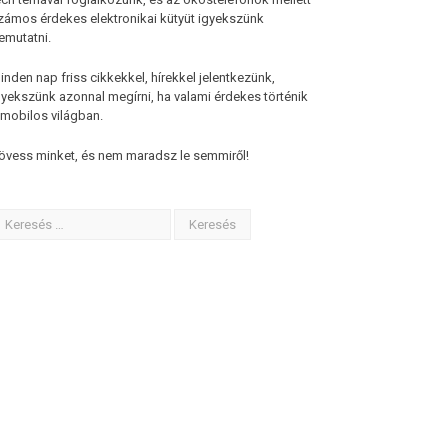
zámos érdekes elektronikai kütyüt igyekszünk
emutatni.
inden nap friss cikkekkel, hírekkel jelentkezünk,
gyekszünk azonnal megírni, ha valami érdekes történik
 mobilos világban.
övess minket, és nem maradsz le semmiről!