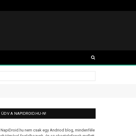
ÜDV A NAPIDROID.HU-N!
 NapiDroid.hu nem csak egy Andriod blog, mindenféle
ech témával foglalkozunk, és az okostelefonok mellett