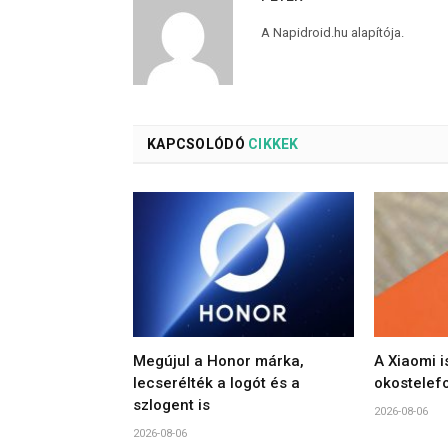
A Napidroid.hu alapítója.
KAPCSOLÓDÓ
CIKKEK
Megújul a Honor márka,
A Xiaomi i
lecserélték a logót és a
okostelef
szlogent is
2026-08-06
2026-08-06