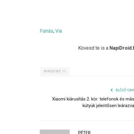
Forrás
,
Via
Kövesd te is a
NapiDroid.
WINDOWS 11
ELŐZŐ CIK
Xiaomi kiárusítás 2. kör: telefonok és má
kütyük jelentősen leárazv
PÉTER