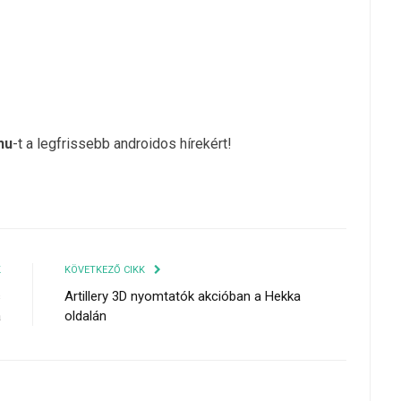
hu
-t a legfrissebb androidos hírekért!
K
KÖVETKEZŐ CIKK
s
Artillery 3D nyomtatók akcióban a Hekka
a
oldalán