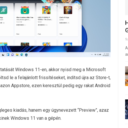
H
G
S
A
a
ttatását Windows 11-en, akkor nyisd meg a Microsoft
ltsd le a felajánlott frissítéseket, indítsd újra az Store-t,
mazon Appstore, ezen keresztül pedig egy rakat Android
leges kiadás, hanem egy úgynevezett “Preview”, azaz
 akinek Windows 11 van a gépén.