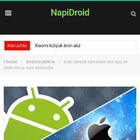
NapiDroid
Kiárusítás
Xiaomi kütyük áron alul
»
»
Főoldal
Android játékok
Ezért érkezik hamarabb sok app és
játék iOS-re, mint Androidra