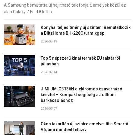
A Samsung bemutatta új hajlítható telefonjait, amelyek közül az
alap Galaxy Z Fold 8 lett a…
Konyhai teljesítmény új szinten: Bemutatkozik
a BlitzHome BH-228C turmixgép
2026-07-19
Top 5 népszerű kínai termék EU raktárról
júliusban
2026-07-14
JIMI JM-G3136N elektromos csavarhúzó
készlet – Kompakt segítség az otthoni
barkácsoláshoz
2026-07-07
Okos takarítás új szintre emelve: Itt a SmartAI
V6, ami mindent felszív