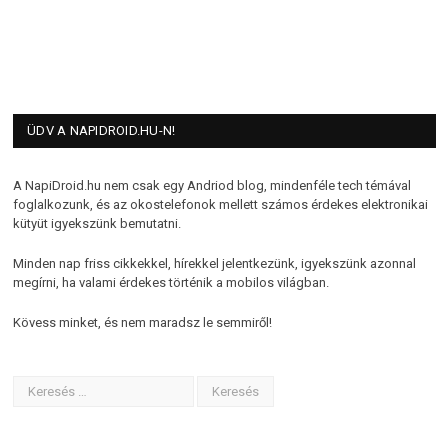
ÜDV A NAPIDROID.HU-N!
A NapiDroid.hu nem csak egy Andriod blog, mindenféle tech témával
foglalkozunk, és az okostelefonok mellett számos érdekes elektronikai
kütyüt igyekszünk bemutatni.
Minden nap friss cikkekkel, hírekkel jelentkezünk, igyekszünk azonnal
megírni, ha valami érdekes történik a mobilos világban.
Kövess minket, és nem maradsz le semmiről!