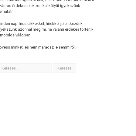
zámos érdekes elektronikai kütyüt igyekszünk
emutatni.
inden nap friss cikkekkel, hírekkel jelentkezünk,
gyekszünk azonnal megírni, ha valami érdekes történik
 mobilos világban.
övess minket, és nem maradsz le semmiről!