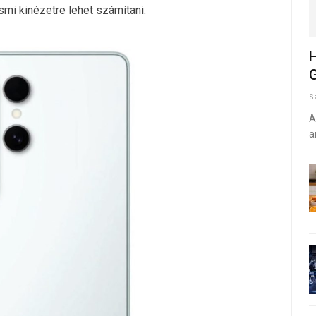
esmi kinézetre lehet számítani:
H
G
S
A
a