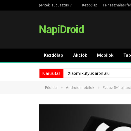
péntek, augusztus 7
Kezdőlap
Felhasználási fel
NapiDroid
Kezdőlap
Akciók
Mobilok
Tab
Kiárusítás
Xiaomi kütyük áron alul
»
»
Főoldal
Android mobilok
Ezt az 5+1 újítá