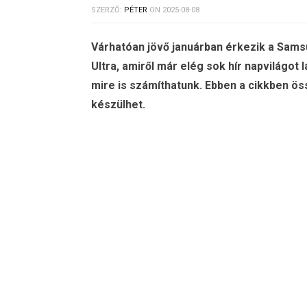
SZERZŐ:
PÉTER
ON
2025-08-08
Várhatóan jövő januárban érkezik a Sams
Ultra, amiről már elég sok hír napvilágot 
mire is számíthatunk. Ebben a cikkben ös
készülhet.