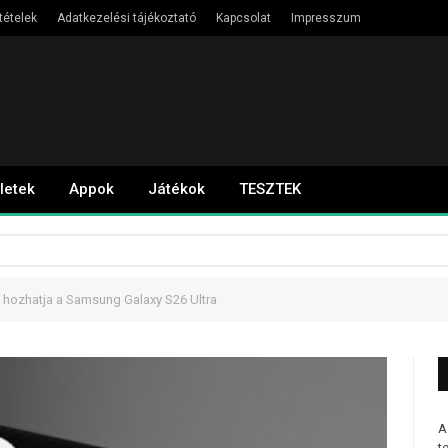
tételek
Adatkezelési tájékoztató
Kapcsolat
Impresszum
letek
Appok
Játékok
TESZTEK
st hozhatja a Samsung Galaxy S26 Ultra
A
t