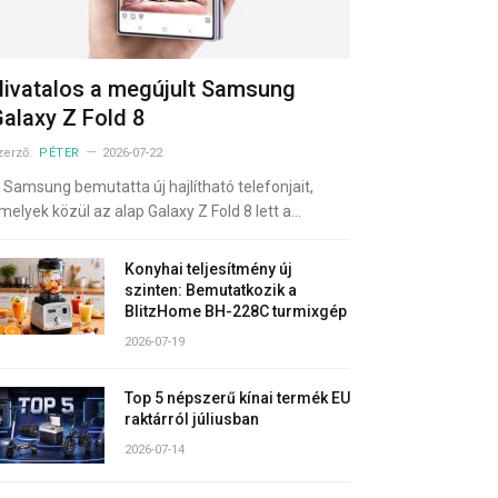
ivatalos a megújult Samsung
alaxy Z Fold 8
zerző:
PÉTER
2026-07-22
 Samsung bemutatta új hajlítható telefonjait,
melyek közül az alap Galaxy Z Fold 8 lett a…
Konyhai teljesítmény új
szinten: Bemutatkozik a
BlitzHome BH-228C turmixgép
2026-07-19
Top 5 népszerű kínai termék EU
raktárról júliusban
2026-07-14