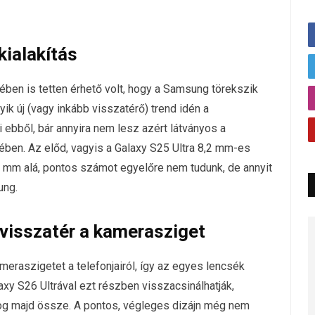
kialakítás
ében is tetten érhető volt, hogy a Samsung törekszik
ik új (vagy inkább visszatérő) trend idén a
 ebből, bár annyira nem lesz azért látványos a
ében. Az előd, vagyis a Galaxy S25 Ultra 8,2 mm-es
 8 mm alá, pontos számot egyelőre nem tudunk, de annyit
ung.
, visszatér a kamerasziget
eraszigetet a telefonjairól, így az egyes lencsék
axy S26 Ultrával ezt részben visszacsinálhatják,
og majd össze. A pontos, végleges dizájn még nem