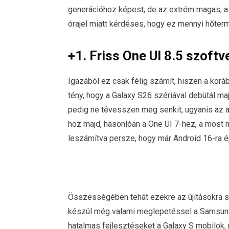
generációhoz képest, de az extrém magas, a
órajel miatt kérdéses, hogy ez mennyi hőterm
+1. Friss One UI 8.5 szoftv
Igazából ez csak félig számít, hiszen a korá
tény, hogy a Galaxy S26 szériával debütál 
pedig ne tévesszen meg senkit, ugyanis az a h
hoz majd, hasonlóan a One UI 7-hez, a most m
leszámítva persze, hogy már Android 16-ra é
Összességében tehát ezekre az újításokra sz
készül még valami meglepetéssel a Samsung,
hatalmas fejlesztéseket a Galaxy S mobilok, m