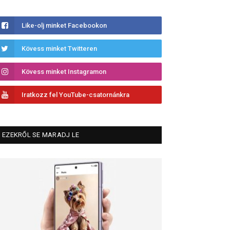
Like-olj minket Facebookon
Kövess minket Twitteren
Kövess minket Instagramon
Iratkozz fel YouTube-csatornánkra
EZEKRŐL SE MARADJ LE