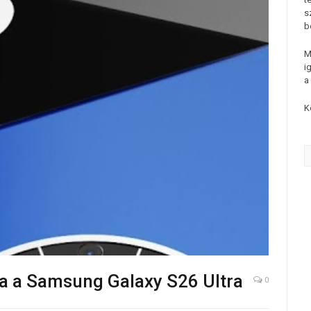
s
b
M
i
a
K
tja a Samsung Galaxy S26 Ultra
0