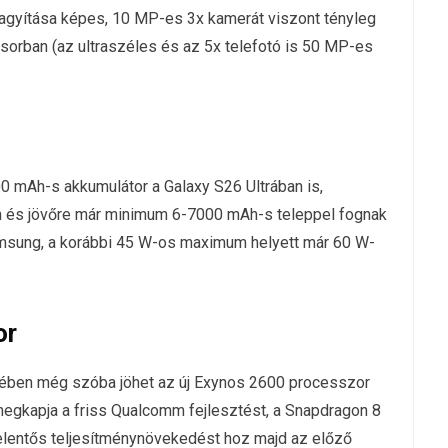
agyítása képes, 10 MP-es 3x kamerát viszont tényleg
 sorban (az ultraszéles és az 5x telefotó is 50 MP-es
0 mAh-s akkumulátor a Galaxy S26 Ultrában is,
n és jövőre már minimum 6-7000 mAh-s teleppel fognak
Samsung, a korábbi 45 W-os maximum helyett már 60 W-
or
tében még szóba jöhet az új Exynos 2600 processzor
 megkapja a friss Qualcomm fejlesztést, a Snapdragon 8
 jelentős teljesítménynövekedést hoz majd az előző