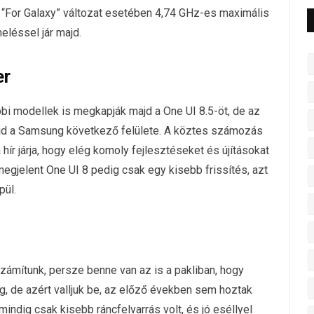
 “For Galaxy” változat esetében 4,74 GHz-es maximális
eléssel jár majd.
er
bbi modellek is megkapják majd a One UI 8.5-öt, de az
majd a Samsung következő felülete. A köztes számozás
ír járja, hogy elég komoly fejlesztéseket és újításokat
egjelent One UI 8 pedig csak egy kisebb frissítés, azt
pül.
ámítunk, persze benne van az is a pakliban, hogy
 de azért valljuk be, az előző években sem hoztak
indig csak kisebb ráncfelvarrás volt, és jó eséllyel