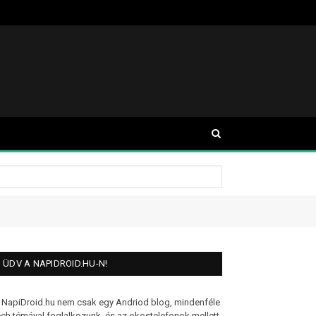
ÜDV A NAPIDROID.HU-N!
 NapiDroid.hu nem csak egy Andriod blog, mindenféle
ech témával foglalkozunk, és az okostelefonok mellett