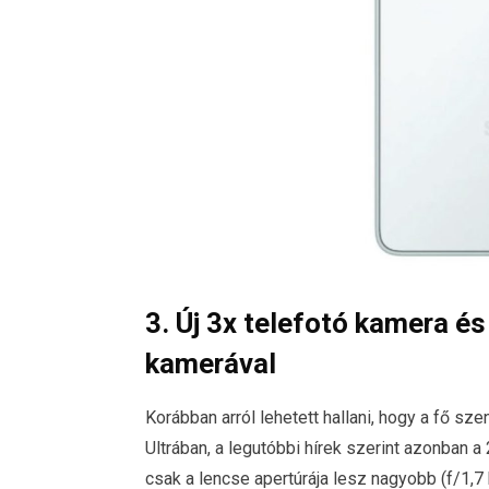
3. Új 3x telefotó kamera és
kamerával
Korábban arról lehetett hallani, hogy a fő sz
Ultrában, a legutóbbi hírek szerint azonban
csak a lencse apertúrája lesz nagyobb (f/1,7 