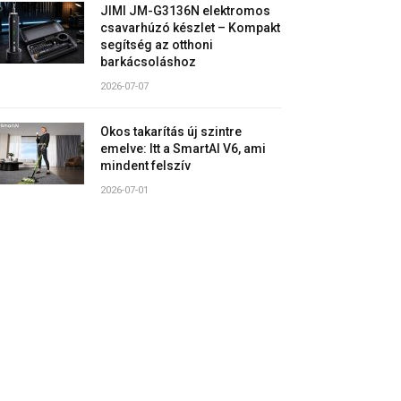
JIMI JM-G3136N elektromos
csavarhúzó készlet – Kompakt
segítség az otthoni
barkácsoláshoz
2026-07-07
Okos takarítás új szintre
emelve: Itt a SmartAI V6, ami
mindent felszív
2026-07-01