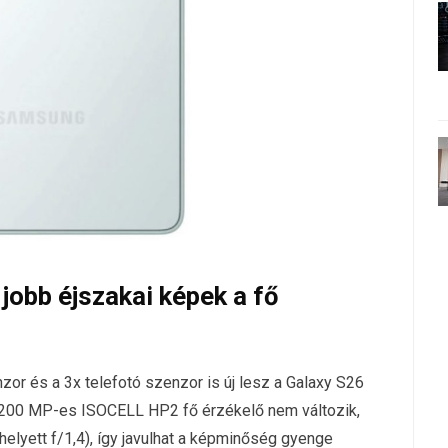
 jobb éjszakai képek a fő
enzor és a 3x telefotó szenzor is új lesz a Galaxy S26
 a 200 MP-es ISOCELL HP2 fő érzékelő nem változik,
helyett f/1,4), így javulhat a képminőség gyenge