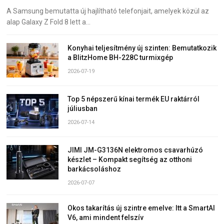
A Samsung bemutatta új hajlítható telefonjait, amelyek közül az
alap Galaxy Z Fold 8 lett a…
Konyhai teljesítmény új szinten: Bemutatkozik
a BlitzHome BH-228C turmixgép
2026-07-19
Top 5 népszerű kínai termék EU raktárról
júliusban
2026-07-14
JIMI JM-G3136N elektromos csavarhúzó
készlet – Kompakt segítség az otthoni
barkácsoláshoz
2026-07-07
Okos takarítás új szintre emelve: Itt a SmartAI
V6, ami mindent felszív