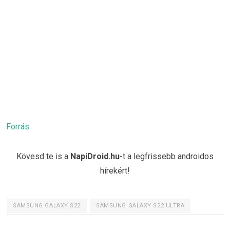
Forrás
Kövesd te is a
NapiDroid.hu
-t a legfrissebb androidos
hírekért!
SAMSUNG GALAXY S22
SAMSUNG GALAXY S22 ULTRA