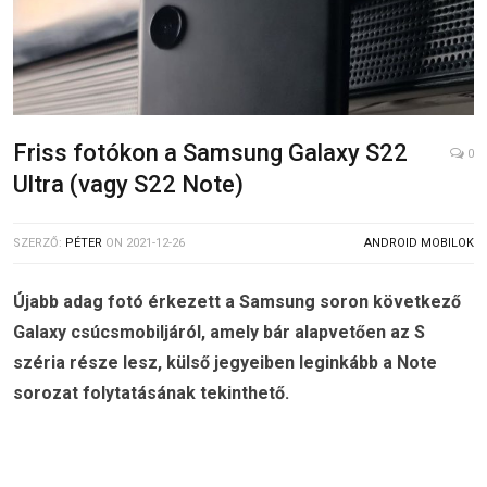
Friss fotókon a Samsung Galaxy S22
0
Ultra (vagy S22 Note)
SZERZŐ:
PÉTER
ON
2021-12-26
ANDROID MOBILOK
Újabb adag fotó érkezett a Samsung soron következő
Galaxy csúcsmobiljáról, amely bár alapvetően az S
széria része lesz, külső jegyeiben leginkább a Note
sorozat folytatásának tekinthető.