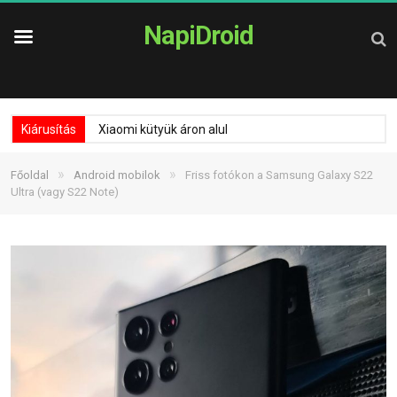
NapiDroid
Kiárusítás
Xiaomi kütyük áron alul
»
»
Főoldal
Android mobilok
Friss fotókon a Samsung Galaxy S22
Ultra (vagy S22 Note)