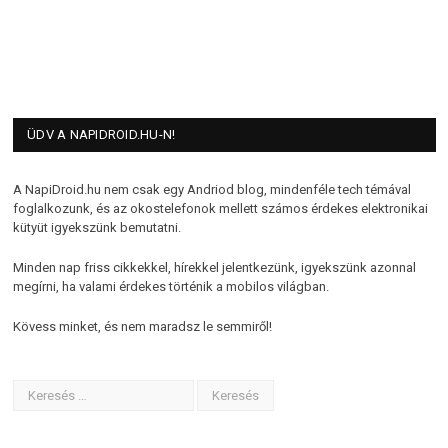
ÜDV A NAPIDROID.HU-N!
A NapiDroid.hu nem csak egy Andriod blog, mindenféle tech témával
foglalkozunk, és az okostelefonok mellett számos érdekes elektronikai
kütyüt igyekszünk bemutatni.
Minden nap friss cikkekkel, hírekkel jelentkezünk, igyekszünk azonnal
megírni, ha valami érdekes történik a mobilos világban.
Kövess minket, és nem maradsz le semmiről!