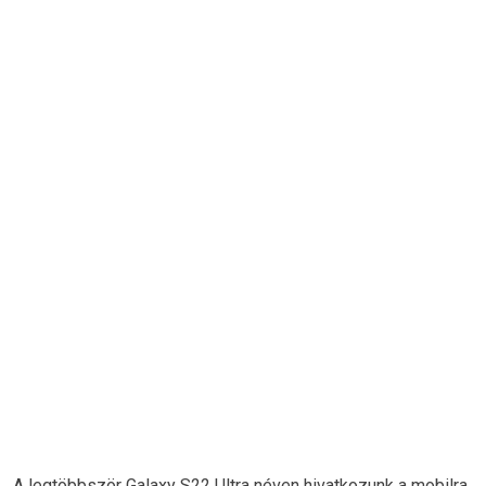
A legtöbbször Galaxy S22 Ultra néven hivatkozunk a mobilra,