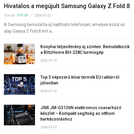
Hivatalos a megújult Samsung Galaxy Z Fold 8
Szerző:
PÉTER
2026-07-22
A Samsung bemutatta új hajlítható telefonjait, amelyek közül az
alap Galaxy Z Fold 8 lett a…
Konyhai teljesítmény új szinten: Bemutatkozik
a BlitzHome BH-228C turmixgép
2026-07-19
Top 5 népszerű kínai termék EU raktárról
júliusban
2026-07-14
JIMI JM-G3136N elektromos csavarhúzó
készlet – Kompakt segítség az otthoni
barkácsoláshoz
2026-07-07