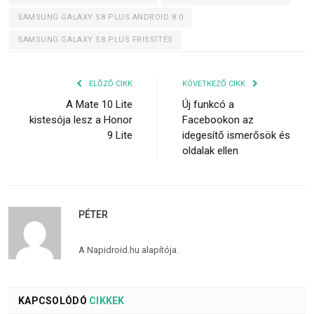
SAMSUNG GALAXY S8 PLUS ANDROID 8.0
SAMSUNG GALAXY S8 PLUS FRISSÍTÉS
ELŐZŐ CIKK
KÖVETKEZŐ CIKK
A Mate 10 Lite
Új funkcó a
kistesója lesz a Honor
Facebookon az
9 Lite
idegesítő ismerősök és
oldalak ellen
PÉTER
A Napidroid.hu alapítója.
KAPCSOLÓDÓ
CIKKEK