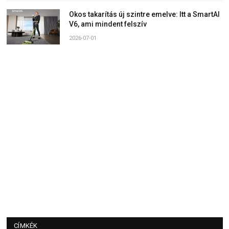
Okos takarítás új szintre emelve: Itt a SmartAI
V6, ami mindent felszív
2026-07-01
CÍMKÉK