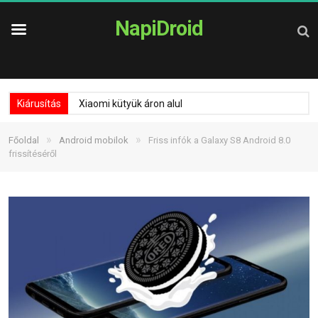
NapiDroid
Kiárusítás
Xiaomi kütyük áron alul
»
»
Főoldal
Android mobilok
Friss infók a Galaxy S8 Android 8.0
frissítéséről