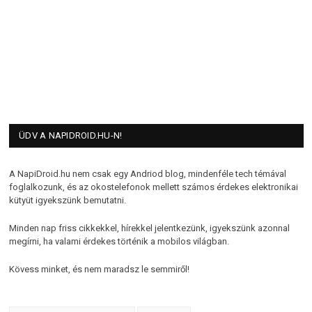
ÜDV A NAPIDROID.HU-N!
A NapiDroid.hu nem csak egy Andriod blog, mindenféle tech témával
foglalkozunk, és az okostelefonok mellett számos érdekes elektronikai
kütyüt igyekszünk bemutatni.
Minden nap friss cikkekkel, hírekkel jelentkezünk, igyekszünk azonnal
megírni, ha valami érdekes történik a mobilos világban.
Kövess minket, és nem maradsz le semmiről!