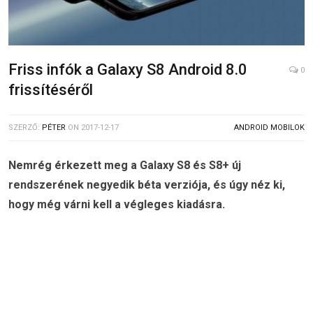
Friss infók a Galaxy S8 Android 8.0
0
frissítéséről
SZERZŐ:
PÉTER
ON
2017-12-17
ANDROID MOBILOK
Nemrég érkezett meg a Galaxy S8 és S8+ új
rendszerének negyedik béta verziója, és úgy néz ki,
hogy még várni kell a végleges kiadásra.