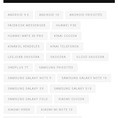
ANDROID 9.0
ANDROID 10
ANDROID FRISSÍTÉS
FACEBOOK MESSENGER
HUAWEI P30
HUAWEI MATE 30 PRO
KÍNAI CUCCOK
KÍNÁBÓL RENDELÉS
KÍNAI TELEFONOK
LEGJOBB OKOSÓRA
OKOSÓRA
OLCSÓ OKOSÓRA
ONEPLUS 7T
SAMSUNG FRISSÍTÉS
SAMSUNG GALAXY NOTE 9
SAMSUNG GALAXY NOTE 10
SAMSUNG GALAXY S9
SAMSUNG GALAXY S10
SAMSUNG GALAXY FOLD
XIAOMI CUCCOK
XIAOMI HÍREK
XIAOMI MI NOTE 10