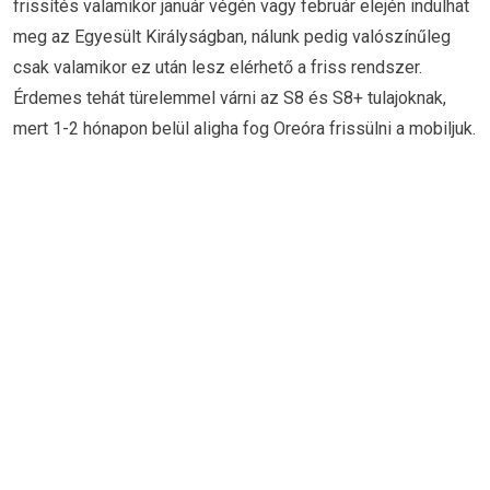
frissítés valamikor január végén vagy február elején indulhat
meg az Egyesült Királyságban, nálunk pedig valószínűleg
csak valamikor ez után lesz elérhető a friss rendszer.
Érdemes tehát türelemmel várni az S8 és S8+ tulajoknak,
mert 1-2 hónapon belül aligha fog Oreóra frissülni a mobiljuk.