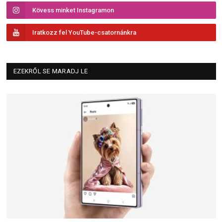
Kövess minket Instagramon
Iratkozz fel YouTube-csatornánkra
EZEKRŐL SE MARADJ LE