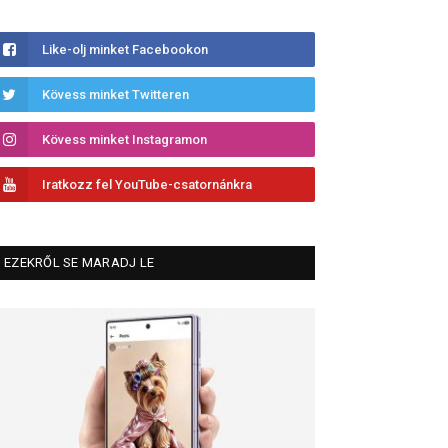
Like-olj minket Facebookon
Kövess minket Twitteren
Kövess minket Instagramon
Iratkozz fel YouTube-csatornánkra
EZEKRŐL SE MARADJ LE