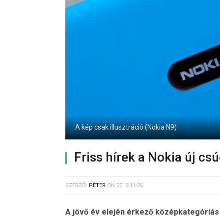
A kép csak illusztráció (Nokia N9)
Friss hírek a Nokia új cs
SZERZŐ:
PÉTER
ON
2016-11-26
A jövő év elején érkező középkategóriás 