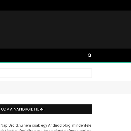
ÜDV A NAPIDROID.HU-N!
 NapiDroid.hu nem csak egy Andriod blog, mindenféle
ech témával foglalkozunk, és az okostelefonok mellett