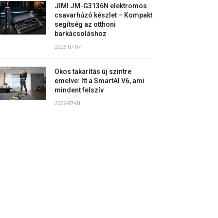
JIMI JM-G3136N elektromos
csavarhúzó készlet – Kompakt
segítség az otthoni
barkácsoláshoz
2026-07-07
Okos takarítás új szintre
emelve: Itt a SmartAI V6, ami
mindent felszív
2026-07-01