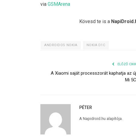
via
GSMArena
Kövesd te is a
NapiDroid.
ANDROIDOS NOKIA
NOKIA D1C
ELŐZŐ CIK
A Xiaomi saját processzorát kaphatja az ú
Mi 5
PÉTER
A Napidroid.hu alapítója.