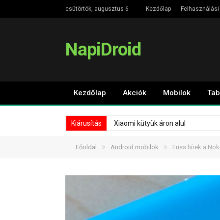
csütörtök, augusztus 6
Kezdőlap
Felhasználási 
NapiDroid
Kezdőlap
Akciók
Mobilok
Tab
Kiárusítás
Xiaomi kütyük áron alul
»
»
Főoldal
Android mobilok
Friss hírek a Nok