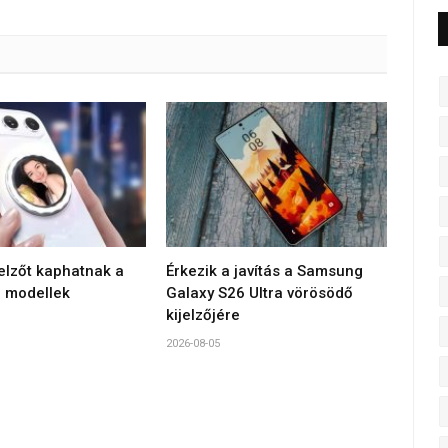
jelzőt kaphatnak a
Érkezik a javítás a Samsung
 modellek
Galaxy S26 Ultra vörösödő
kijelzőjére
2026-08-05