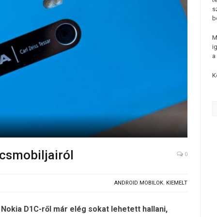
s
b
M
i
a
K
úcsmobiljairól
0
ANDROID MOBILOK
,
KIEMELT
Nokia D1C-ről már elég sokat lehetett hallani,