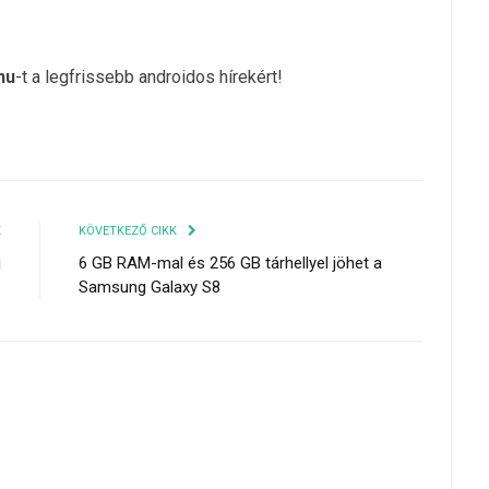
hu
-t a legfrissebb androidos hírekért!
K
KÖVETKEZŐ CIKK
j
6 GB RAM-mal és 256 GB tárhellyel jöhet a
C
Samsung Galaxy S8