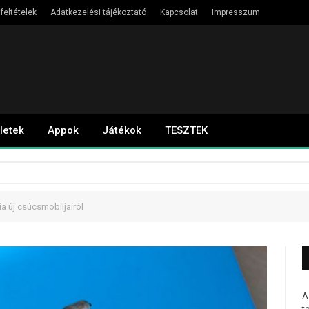
feltételek
Adatkezelési tájékoztató
Kapcsolat
Impresszum
letek
Appok
Játékok
TESZTEK
ia új csúcsmobiljairól
A
t