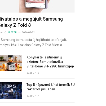
ivatalos a megújult Samsung
alaxy Z Fold 8
zerző:
PÉTER
2026-07-22
 Samsung bemutatta új hajlítható telefonjait,
melyek közül az alap Galaxy Z Fold 8 lett a…
Konyhai teljesítmény új
szinten: Bemutatkozik a
BlitzHome BH-228C turmixgép
2026-07-19
Top 5 népszerű kínai termék EU
raktárról júliusban
2026-07-14