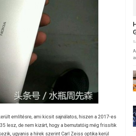
H
G
S
A
a
ült említésre, ami kicsit sajnálatos, hiszen a 2017-es
 lesz, de nem kizárt, hogy a bemutatóig még frissítik
ezik, ugyanis a hírek szerint Carl Zeiss optika kerül