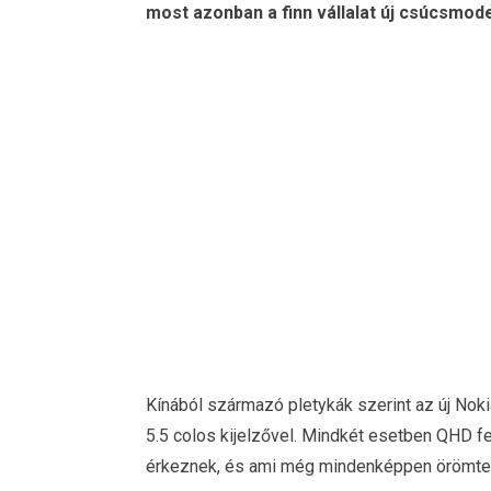
most azonban a finn vállalat új csúcsmode
Kínából származó pletykák szerint az új Nokia
5.5 colos kijelzővel. Mindkét esetben QHD f
érkeznek, és ami még mindenképpen örömteli,