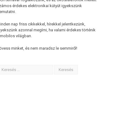
zámos érdekes elektronikai kütyüt igyekszünk
emutatni.
inden nap friss cikkekkel, hírekkel jelentkezünk,
gyekszünk azonnal megírni, ha valami érdekes történik
 mobilos világban.
övess minket, és nem maradsz le semmiről!