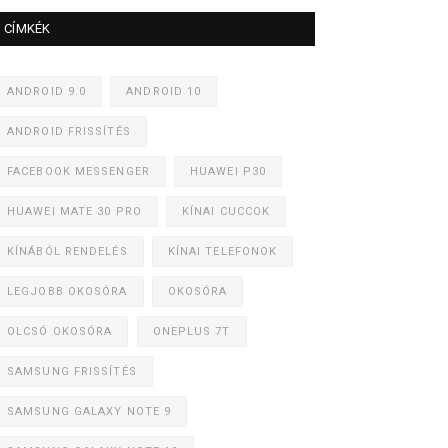
CÍMKÉK
ANDROID 9.0
ANDROID 10
ANDROID FRISSÍTÉS
FACEBOOK MESSENGER
HUAWEI P30
HUAWEI MATE 30 PRO
KÍNAI CUCCOK
KÍNÁBÓL RENDELÉS
KÍNAI TELEFONOK
LEGJOBB OKOSÓRA
OKOSÓRA
OLCSÓ OKOSÓRA
ONEPLUS 7T
SAMSUNG FRISSÍTÉS
SAMSUNG GALAXY NOTE 9