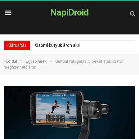
NapiDroid
Kiárusítás
Xiaomi kütyük áron alul
»
»
Főoldal
Egyéb hírek
Gimbal válogatás: 3 bevált stabilizátor
megfizethető áron