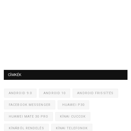
CÍMKÉK
ANDROID 9.0
ANDROID 10
ANDROID FRISSÍTÉS
FACEBOOK MESSENGER
HUAWEI P30
HUAWEI MATE 30 PRO
KÍNAI CUCCOK
KÍNÁBÓL RENDELÉS
KÍNAI TELEFONOK