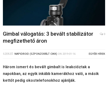
Gimbal válogatás: 3 bevált stabilizátor
0
megfizethető áron
SZERZŐ:
NAPIDROID (SZPONZORÁLT CIKK)
ON
2019-01-16
EGYÉB HÍREK
Három ismert és bevált gimbalt is leakcióztak a
napokban, az egyik inkább kamerákhoz való, a másik
kettőt pedig okostelefonokhoz ajánlják.