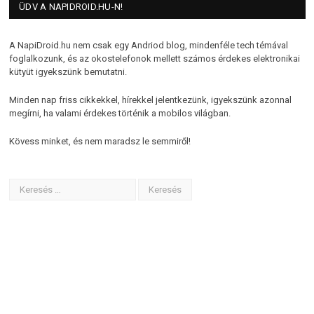
ÜDV A NAPIDROID.HU-N!
A NapiDroid.hu nem csak egy Andriod blog, mindenféle tech témával
foglalkozunk, és az okostelefonok mellett számos érdekes elektronikai
kütyüt igyekszünk bemutatni.
Minden nap friss cikkekkel, hírekkel jelentkezünk, igyekszünk azonnal
megírni, ha valami érdekes történik a mobilos világban.
Kövess minket, és nem maradsz le semmiről!