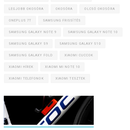
LEGJOBB OKOSÓRA
OKOSÓRA
OLCSÓ OKOSÓRA
ONEPLUS 7T
SAMSUNG FRISSÍTÉS
SAMSUNG GALAXY NOTE 9
SAMSUNG GALAXY NOTE 10
SAMSUNG GALAXY S9
SAMSUNG GALAXY S10
SAMSUNG GALAXY FOLD
XIAOMI CUCCOK
XIAOMI HÍREK
XIAOMI MI NOTE 10
XIAOMI TELEFONOK
XIAOMI TESZTEK