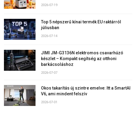
2026-07-19
Top 5 népszerű kínai termék EU raktárról
júliusban
2026-07-14
JIMI JM-G3136N elektromos csavarhúzó
készlet – Kompakt segítség az otthoni
barkácsoláshoz
2026-07-07
Okos takarítás új szintre emelve: Itt a SmartAI
V6, ami mindent felszív
2026-07-01