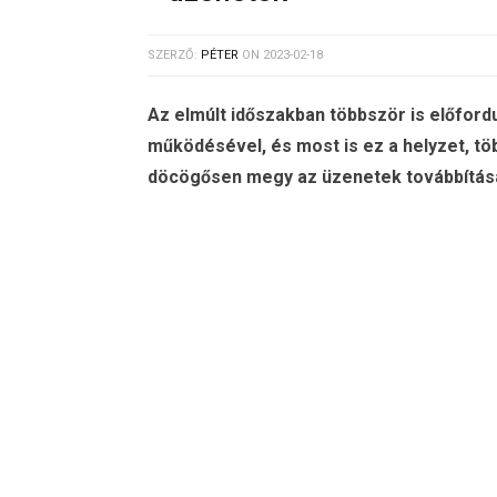
SZERZŐ:
PÉTER
ON
2023-02-18
Az elmúlt időszakban többször is előfor
működésével, és most is ez a helyzet, t
döcögősen megy az üzenetek továbbítás