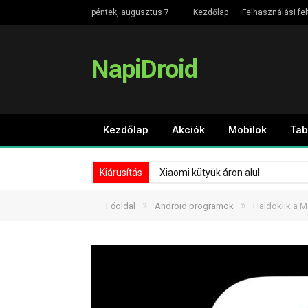
péntek, augusztus 7
Kezdőlap
Felhasználási fel
NapiDroid
Kezdőlap
Akciók
Mobilok
Tab
Kiárusítás
Xiaomi kütyük áron alul
»
»
Főoldal
Android programok
Haldoklik a 