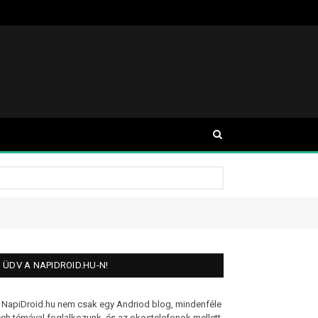
ÜDV A NAPIDROID.HU-N!
 NapiDroid.hu nem csak egy Andriod blog, mindenféle
ech témával foglalkozunk, és az okostelefonok mellett