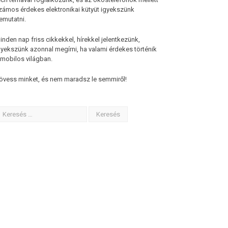
zámos érdekes elektronikai kütyüt igyekszünk
emutatni.
inden nap friss cikkekkel, hírekkel jelentkezünk,
gyekszünk azonnal megírni, ha valami érdekes történik
 mobilos világban.
övess minket, és nem maradsz le semmiről!