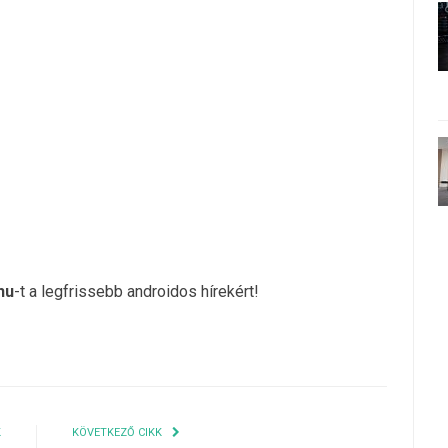
hu
-t a legfrissebb androidos hírekért!
K
KÖVETKEZŐ CIKK