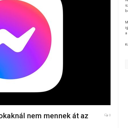
s
b
M
i
a
K
sokaknál nem mennek át az
0