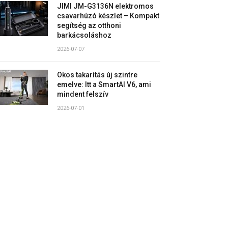
JIMI JM-G3136N elektromos
csavarhúzó készlet – Kompakt
segítség az otthoni
barkácsoláshoz
2026-07-07
Okos takarítás új szintre
emelve: Itt a SmartAI V6, ami
mindent felszív
2026-07-01