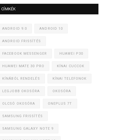
CÍMKÉK
ANDROID 9.0
ANDROID 10
ANDROID FRISSÍTÉS
FACEBOOK MESSENGER
HUAWEI P30
HUAWEI MATE 30 PRO
KÍNAI CUCCOK
KÍNÁBÓL RENDELÉS
KÍNAI TELEFONOK
LEGJOBB OKOSÓRA
OKOSÓRA
OLCSÓ OKOSÓRA
ONEPLUS 7T
SAMSUNG FRISSÍTÉS
SAMSUNG GALAXY NOTE 9