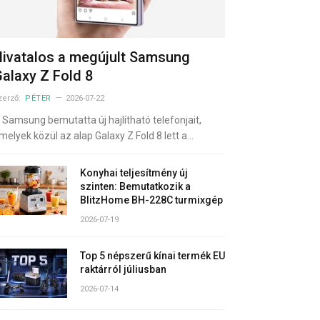
ivatalos a megújult Samsung
alaxy Z Fold 8
zerző:
PÉTER
2026-07-22
 Samsung bemutatta új hajlítható telefonjait,
melyek közül az alap Galaxy Z Fold 8 lett a…
Konyhai teljesítmény új
szinten: Bemutatkozik a
BlitzHome BH-228C turmixgép
2026-07-19
Top 5 népszerű kínai termék EU
raktárról júliusban
2026-07-14