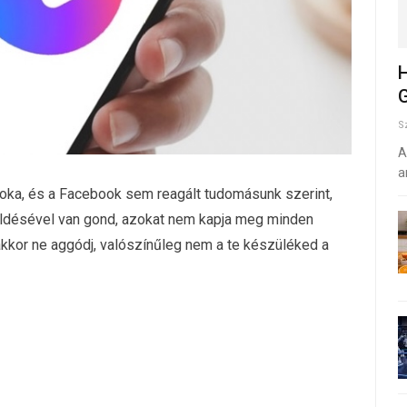
H
G
S
A
a
 oka, és a Facebook sem reagált tudomásunk szerint,
küldésével van gond, azokat nem kapja meg minden
 akkor ne aggódj, valószínűleg nem a te készüléked a