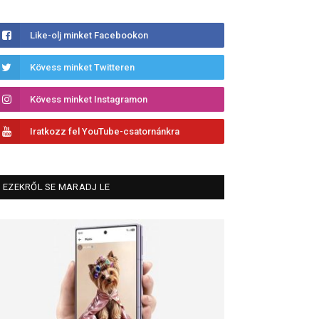
Like-olj minket Facebookon
Kövess minket Twitteren
Kövess minket Instagramon
Iratkozz fel YouTube-csatornánkra
EZEKRŐL SE MARADJ LE