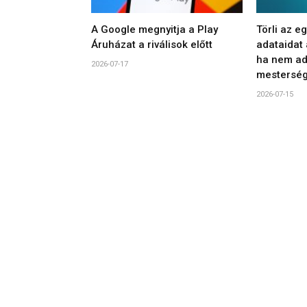
A Google megnyitja a Play
Törli az e
Áruházat a riválisok előtt
adataidat
ha nem ad
2026-07-17
mesterség
2026-07-15