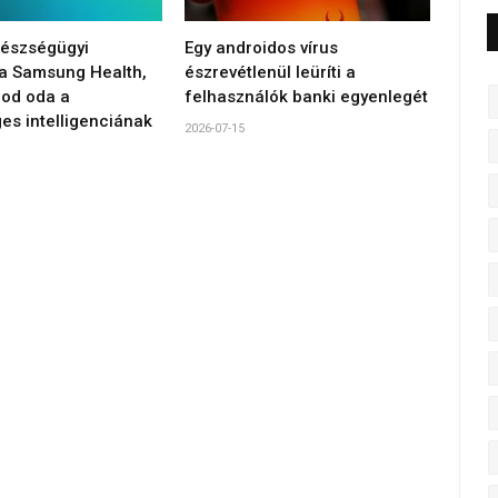
gészségügyi
Egy androidos vírus
 a Samsung Health,
észrevétlenül leüríti a
od oda a
felhasználók banki egyenlegét
es intelligenciának
2026-07-15