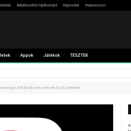
tételek
Adatkezelési tájékoztató
Kapcsolat
Impresszum
letek
Appok
Játékok
TESZTEK
Messenger, sokaknál nem mennek át az üzenetek
A
t