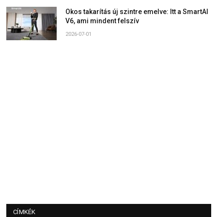
Okos takarítás új szintre emelve: Itt a SmartAI
V6, ami mindent felszív
2026-07-01
CÍMKÉK