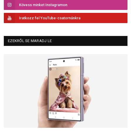
Kövess minket Instagramon
Iratkozz fel YouTube-csatornánkra
EZEKRŐL SE MARADJ LE