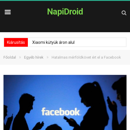
NapiDroid
Kiárusítás
Xiaomi kütyük áron alul
»
»
Főoldal
Egyéb hírek
Hatalmas mérföldkövet ért el a Facebook