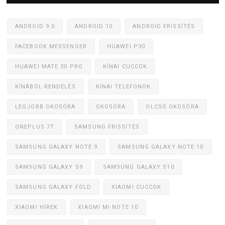
ANDROID 9.0
ANDROID 10
ANDROID FRISSÍTÉS
FACEBOOK MESSENGER
HUAWEI P30
HUAWEI MATE 30 PRO
KÍNAI CUCCOK
KÍNÁBÓL RENDELÉS
KÍNAI TELEFONOK
LEGJOBB OKOSÓRA
OKOSÓRA
OLCSÓ OKOSÓRA
ONEPLUS 7T
SAMSUNG FRISSÍTÉS
SAMSUNG GALAXY NOTE 9
SAMSUNG GALAXY NOTE 10
SAMSUNG GALAXY S9
SAMSUNG GALAXY S10
SAMSUNG GALAXY FOLD
XIAOMI CUCCOK
XIAOMI HÍREK
XIAOMI MI NOTE 10