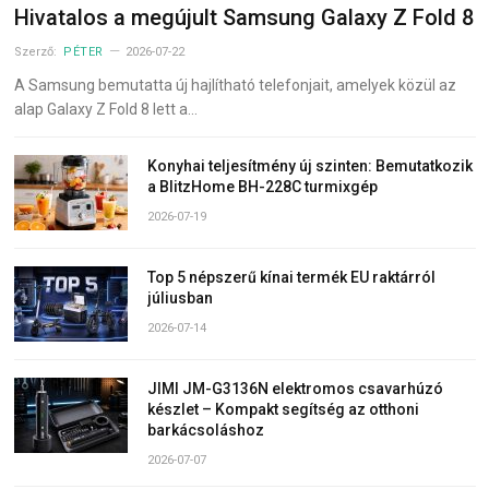
Hivatalos a megújult Samsung Galaxy Z Fold 8
Szerző:
PÉTER
2026-07-22
A Samsung bemutatta új hajlítható telefonjait, amelyek közül az
alap Galaxy Z Fold 8 lett a…
Konyhai teljesítmény új szinten: Bemutatkozik
a BlitzHome BH-228C turmixgép
2026-07-19
Top 5 népszerű kínai termék EU raktárról
júliusban
2026-07-14
JIMI JM-G3136N elektromos csavarhúzó
készlet – Kompakt segítség az otthoni
barkácsoláshoz
2026-07-07