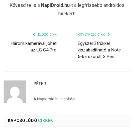
Kövesd te is a
NapiDroid.hu
-t a legfrissebb androidos
hírekért!
ELŐZŐ CIKK
KÖVETKEZŐ CIKK
Három kamerával jöhet
Egyszerű trükkel
az LG G4 Pro
kiszabadítható a Note
5-be szorult S Pen
PÉTER
A Napidroid.hu alapítója.
KAPCSOLÓDÓ
CIKKEK