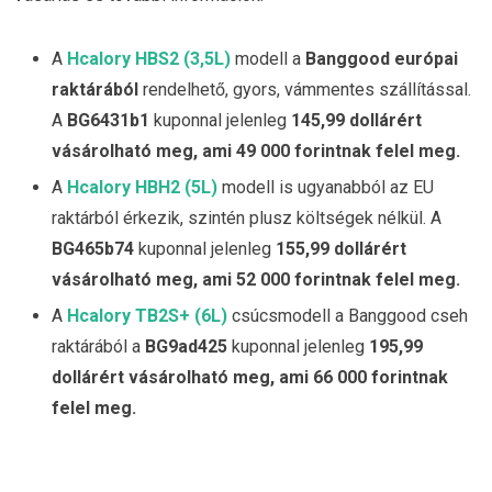
A
Hcalory HBS2 (3,5L)
modell a
Banggood európai
raktárából
rendelhető, gyors, vámmentes szállítással.
A
BG6431b1
kuponnal jelenleg
145,99 dollárért
vásárolható meg, ami 49 000 forintnak felel meg.
A
Hcalory HBH2 (5L)
modell is ugyanabból az EU
raktárból érkezik, szintén plusz költségek nélkül. A
BG465b74
kuponnal jelenleg
155,99 dollárért
vásárolható meg, ami 52 000 forintnak felel meg.
A
Hcalory TB2S+ (6L)
csúcsmodell a Banggood cseh
raktárából a
BG9ad425
kuponnal jelenleg
195,99
dollárért vásárolható meg, ami 66 000 forintnak
felel meg.