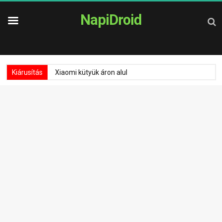
NapiDroid
Kiárusítás
Xiaomi kütyük áron alul