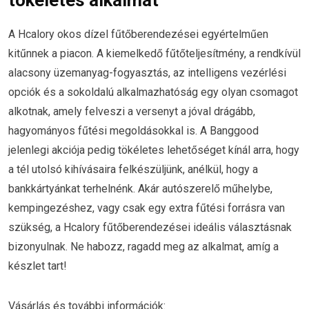
tökéletes alkalmat
A Hcalory okos dízel fűtőberendezései egyértelműen
kitűnnek a piacon. A kiemelkedő fűtőteljesítmény, a rendkívül
alacsony üzemanyag-fogyasztás, az intelligens vezérlési
opciók és a sokoldalú alkalmazhatóság egy olyan csomagot
alkotnak, amely felveszi a versenyt a jóval drágább,
hagyományos fűtési megoldásokkal is. A Banggood
jelenlegi akciója pedig tökéletes lehetőséget kínál arra, hogy
a tél utolsó kihívásaira felkészüljünk, anélkül, hogy a
bankkártyánkat terhelnénk. Akár autószerelő műhelybe,
kempingezéshez, vagy csak egy extra fűtési forrásra van
szükség, a Hcalory fűtőberendezései ideális választásnak
bizonyulnak. Ne habozz, ragadd meg az alkalmat, amíg a
készlet tart!
Vásárlás és további információk: