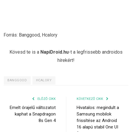
Forrás: Banggood, Hcalory
Kövesd te is a
NapiDroid.hu
-t a legfrissebb androidos
hírekért!
BANGGOOD
HCALORY
ELŐZŐ CIKK
KÖVETKEZŐ CIKK
Emelt órajelű változatot
Hivatalos: megindult a
kaphat a Snapdragon
Samsung mobilok
8s Gen 4
frissítése az Android
16 alapú stabil One UI