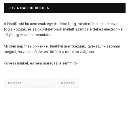
ÜDV A NAPIDROID.HU-N!
A NapiDroid.hu nem csak egy Andriod blog, mindenféle tech témával
foglalkozunk, és az okostelefonok mellett számos érdekes elektronikai
kütyüt igyekszünk bemutatni.
Minden nap friss cikkekkel, hírekkel jelentkezünk, igyekszünk azonnal
megírni, ha valami érdekes történik a mobilos világban.
Kövess minket, és nem maradsz le semmiről!