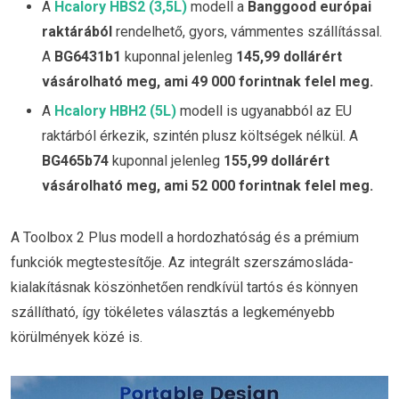
A
Hcalory HBS2 (3,5L)
modell a
Banggood európai
raktárából
rendelhető, gyors, vámmentes szállítással.
A
BG6431b1
kuponnal jelenleg
145,99 dollárért
vásárolható meg, ami 49 000 forintnak felel meg.
A
Hcalory HBH2 (5L)
modell is ugyanabból az EU
raktárból érkezik, szintén plusz költségek nélkül. A
BG465b74
kuponnal jelenleg
155,99 dollárért
vásárolható meg, ami 52 000 forintnak felel meg.
A Toolbox 2 Plus modell a hordozhatóság és a prémium
funkciók megtestesítője. Az integrált szerszámosláda-
kialakításnak köszönhetően rendkívül tartós és könnyen
szállítható, így tökéletes választás a legkeményebb
körülmények közé is.