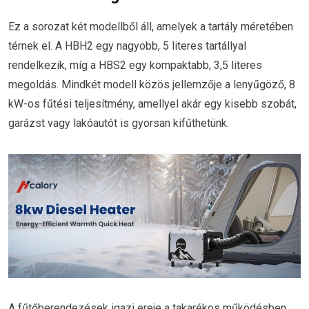
Ez a sorozat két modellből áll, amelyek a tartály méretében
térnek el. A HBH2 egy nagyobb, 5 literes tartállyal
rendelkezik, míg a HBS2 egy kompaktabb, 3,5 literes
megoldás. Mindkét modell közös jellemzője a lenyűgöző, 8
kW-os fűtési teljesítmény, amellyel akár egy kisebb szobát,
garázst vagy lakóautót is gyorsan kifűthetünk.
A fűtőberendezések igazi ereje a takarékos működésben