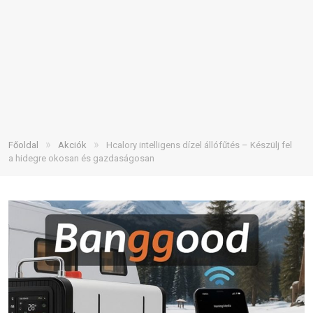
»
»
Főoldal
Akciók
Hcalory intelligens dízel állófűtés – Készülj fel
a hidegre okosan és gazdaságosan