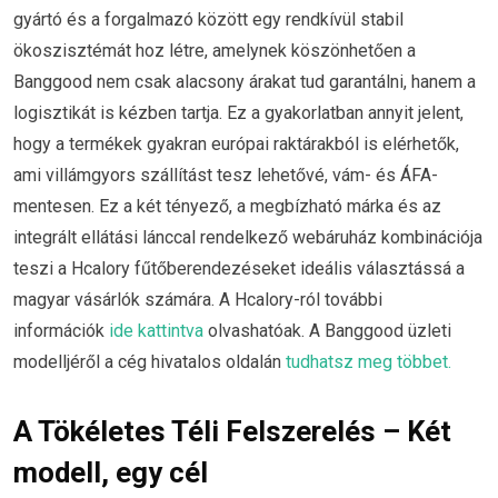
gyártó és a forgalmazó között egy rendkívül stabil
ökoszisztémát hoz létre, amelynek köszönhetően a
Banggood nem csak alacsony árakat tud garantálni, hanem a
logisztikát is kézben tartja. Ez a gyakorlatban annyit jelent,
hogy a termékek gyakran európai raktárakból is elérhetők,
ami villámgyors szállítást tesz lehetővé, vám- és ÁFA-
mentesen. Ez a két tényező, a megbízható márka és az
integrált ellátási lánccal rendelkező webáruház kombinációja
teszi a Hcalory fűtőberendezéseket ideális választássá a
magyar vásárlók számára. A Hcalory-ról további
információk
ide kattintva
olvashatóak. A Banggood üzleti
modelljéről a cég hivatalos oldalán
tudhatsz meg többet.
A Tökéletes Téli Felszerelés – Két
modell, egy cél