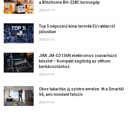
a BlitzHome BH-228C turmixgép
2026-07-19
Top 5 népszerű kínai termék EU raktárról
júliusban
2026-07-14
JIMI JM-G3136N elektromos csavarhúzó
készlet – Kompakt segítség az otthoni
barkácsoláshoz
2026-07-07
Okos takarítás új szintre emelve: Itt a SmartAI
V6, ami mindent felszív
2026-07-01