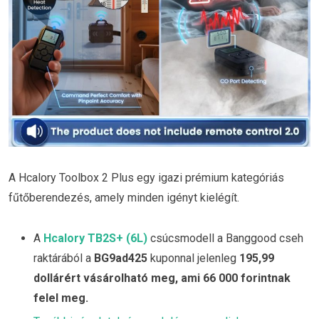
A Hcalory Toolbox 2 Plus egy igazi prémium kategóriás
fűtőberendezés, amely minden igényt kielégít.
A
Hcalory TB2S+ (6L)
csúcsmodell a Banggood cseh
raktárából a
BG9ad425
kuponnal jelenleg
195,99
dollárért vásárolható meg, ami 66 000 forintnak
felel meg.