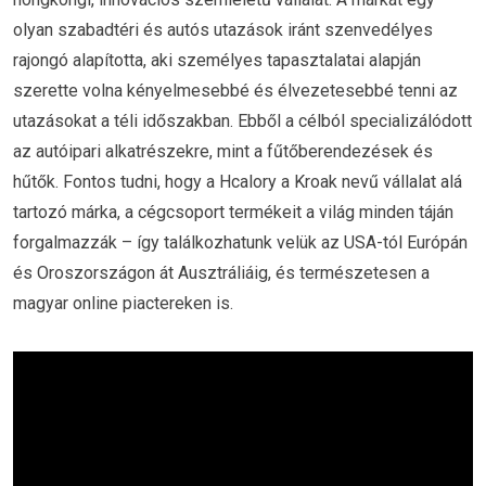
olyan szabadtéri és autós utazások iránt szenvedélyes
rajongó alapította, aki személyes tapasztalatai alapján
szerette volna kényelmesebbé és élvezetesebbé tenni az
utazásokat a téli időszakban. Ebből a célból specializálódott
az autóipari alkatrészekre, mint a fűtőberendezések és
hűtők. Fontos tudni, hogy a Hcalory a Kroak nevű vállalat alá
tartozó márka, a cégcsoport termékeit a világ minden táján
forgalmazzák – így találkozhatunk velük az USA-tól Európán
és Oroszországon át Ausztráliáig, és természetesen a
magyar online piactereken is.