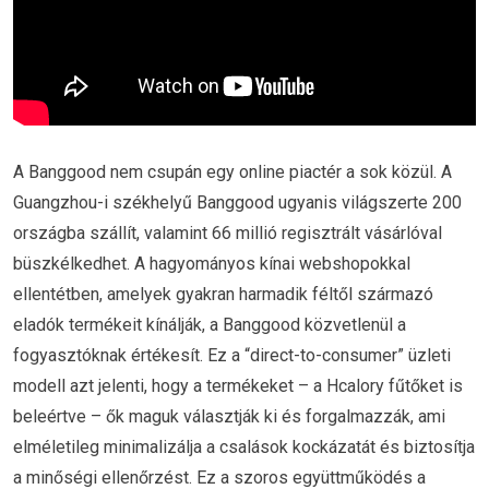
A Banggood nem csupán egy online piactér a sok közül. A
Guangzhou-i székhelyű Banggood ugyanis világszerte 200
országba szállít, valamint 66 millió regisztrált vásárlóval
büszkélkedhet. A hagyományos kínai webshopokkal
ellentétben, amelyek gyakran harmadik féltől származó
eladók termékeit kínálják, a Banggood közvetlenül a
fogyasztóknak értékesít. Ez a “direct-to-consumer” üzleti
modell azt jelenti, hogy a termékeket – a Hcalory fűtőket is
beleértve – ők maguk választják ki és forgalmazzák, ami
elméletileg minimalizálja a csalások kockázatát és biztosítja
a minőségi ellenőrzést. Ez a szoros együttműködés a