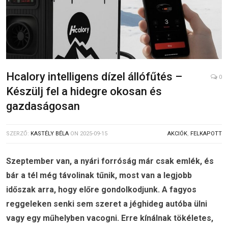
Hcalory intelligens dízel állófűtés –
0
Készülj fel a hidegre okosan és
gazdaságosan
SZERZŐ:
KASTÉLY BÉLA
ON
2025-09-15
AKCIÓK
,
FELKAPOTT
Szeptember van, a nyári forróság már csak emlék, és
bár a tél még távolinak tűnik, most van a legjobb
időszak arra, hogy előre gondolkodjunk. A fagyos
reggeleken senki sem szeret a jéghideg autóba ülni
vagy egy műhelyben vacogni. Erre kínálnak tökéletes,