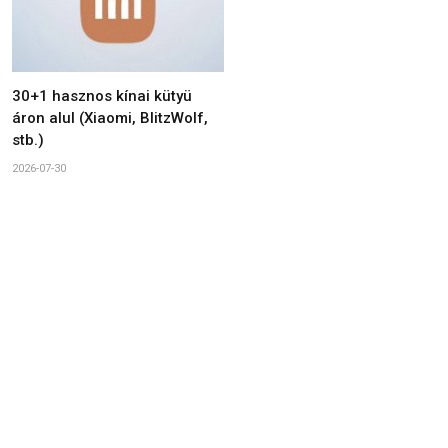
30+1 hasznos kínai kütyü
áron alul (Xiaomi, BlitzWolf,
stb.)
2026-07-30