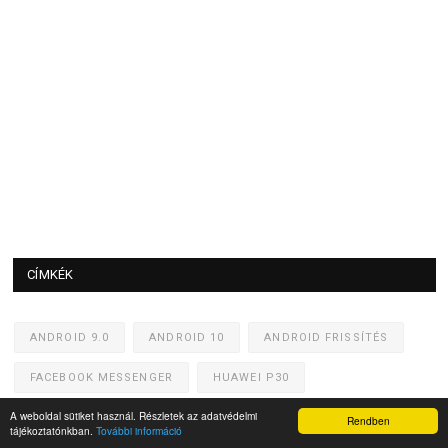
CÍMKÉK
ANDROID 9.0
ANDROID 10
ANDROID FRISSÍTÉS
FACEBOOK MESSENGER
HUAWEI P30
A weboldal sütiket használ. Részletek az adatvédelmi
HUAWEI MATE 30 PRO
KÍNAI CUCCOK
Rendben
tájékoztatónkban.
További információ