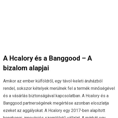
A Hcalory és a Banggood – A
bizalom alapjai
Amikor az ember külföldről, egy távol-keleti áruházból
rendel, sokszor kételyek merülnek fel a termék minőségével
és a vásárlás biztonságával kapcsolatban. A Hcalory és a
Banggood partnerségének megértése azonban eloszlatja
ezeket az aggályokat. A Hcalory egy 2017-ben alapított
hongkongi, innovációs szemléletű vállalat. A márkát egy