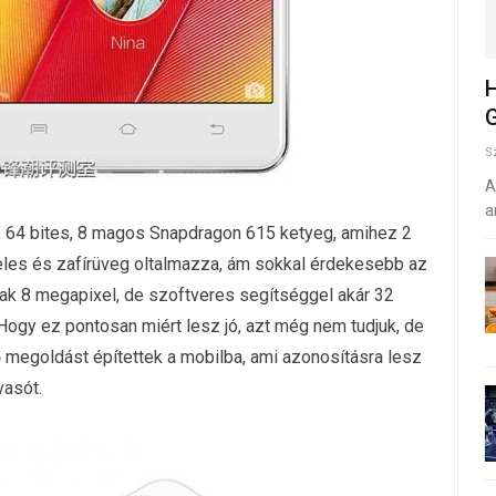
H
G
S
A
a
, 64 bites, 8 magos Snapdragon 615 ketyeg, amihez 2
eles és zafírüveg oltalmazza, ám sokkal érdekesebb az
sak 8 megapixel, de szoftveres segítséggel akár 32
Hogy ez pontosan miért lesz jó, azt még nem tudjuk, de
 megoldást építettek a mobilba, ami azonosításra lesz
vasót.