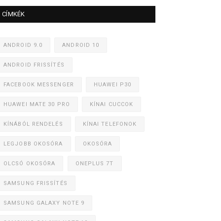
CÍMKÉK
ANDROID 9.0
ANDROID 10
ANDROID FRISSÍTÉS
FACEBOOK MESSENGER
HUAWEI P30
HUAWEI MATE 30 PRO
KÍNAI CUCCOK
KÍNÁBÓL RENDELÉS
KÍNAI TELEFONOK
LEGJOBB OKOSÓRA
OKOSÓRA
OLCSÓ OKOSÓRA
ONEPLUS 7T
SAMSUNG FRISSÍTÉS
SAMSUNG GALAXY NOTE 9