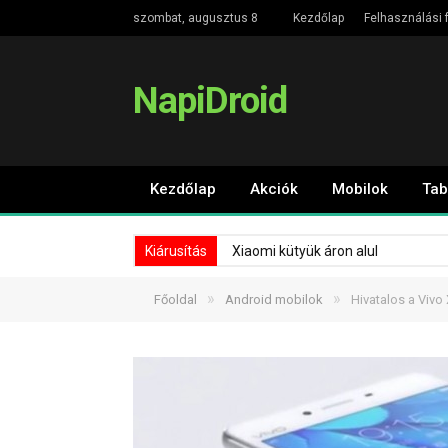
szombat, augusztus 8
Kezdőlap
Felhasználási f
NapiDroid
Kezdőlap
Akciók
Mobilok
Tab
Kiárusítás
Xiaomi kütyük áron alul
»
»
Főoldal
Android mobilok
Hivatalos a Vivo