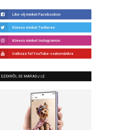
Like-olj minket Facebookon
Kövess minket Twitteren
Kövess minket Instagramon
Iratkozz fel YouTube-csatornánkra
EZEKRŐL SE MARADJ LE