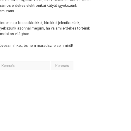
zámos érdekes elektronikai kütyüt igyekszünk
emutatni.
inden nap friss cikkekkel, hírekkel jelentkezünk,
gyekszünk azonnal megírni, ha valami érdekes történik
 mobilos világban.
övess minket, és nem maradsz le semmiről!