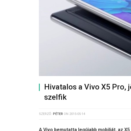
Hivatalos a Vivo X5 Pro,
szelfik
SZERZŐ:
PÉTER
ON
2015-05-14
A Vivo bemutatta legújabb mobilját, az X5 