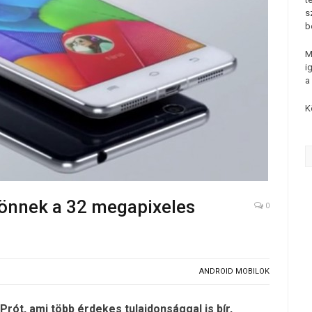
s
b
M
i
a
K
 jönnek a 32 megapixeles
0
ANDROID MOBILOK
Prót, ami több érdekes tulajdonsággal is bír,