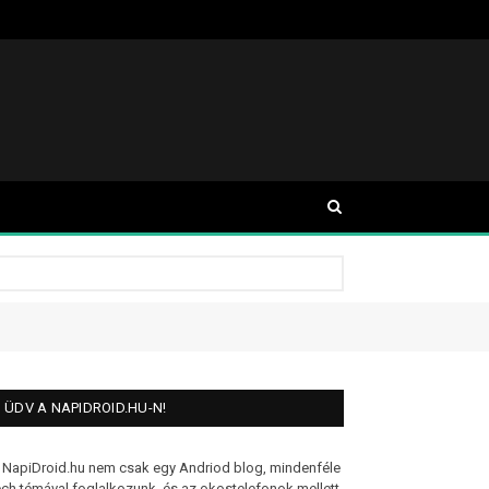
ÜDV A NAPIDROID.HU-N!
 NapiDroid.hu nem csak egy Andriod blog, mindenféle
ech témával foglalkozunk, és az okostelefonok mellett