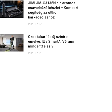
JIMI JM-G3136N elektromos
csavarhúzó készlet – Kompakt
segítség az otthoni
barkácsoláshoz
2026-07-07
Okos takarítás új szintre
emelve: Itt a SmartAI V6, ami
mindent felszív
2026-07-01