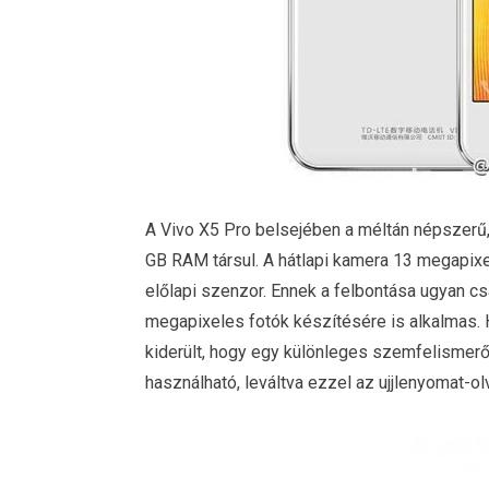
A Vivo X5 Pro belsejében a méltán népszerű
GB RAM társul. A hátlapi kamera 13 megapix
előlapi szenzor. Ennek a felbontása ugyan c
megapixeles fotók készítésére is alkalmas. 
kiderült, hogy egy különleges szemfelismerő
használható, leváltva ezzel az ujjlenyomat-ol