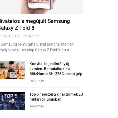
ivatalos a megújult Samsung
alaxy Z Fold 8
zerző:
PÉTER
2026-07-22
 Samsung bemutatta új hajlítható telefonjait,
melyek közül az alap Galaxy Z Fold 8 lett a…
Konyhai teljesítmény új
szinten: Bemutatkozik a
BlitzHome BH-228C turmixgép
2026-07-19
Top 5 népszerű kínai termék EU
raktárról júliusban
2026-07-14