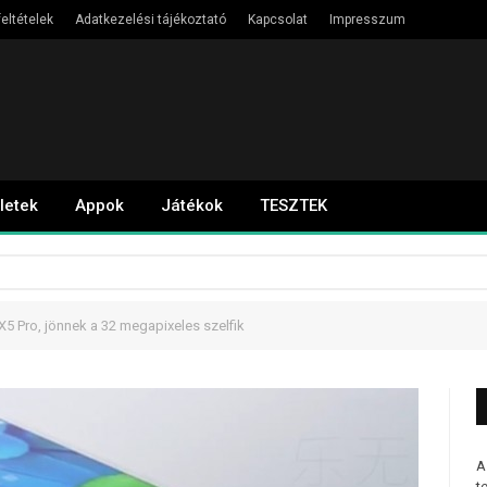
eltételek
Adatkezelési tájékoztató
Kapcsolat
Impresszum
letek
Appok
Játékok
TESZTEK
 X5 Pro, jönnek a 32 megapixeles szelfik
A
t