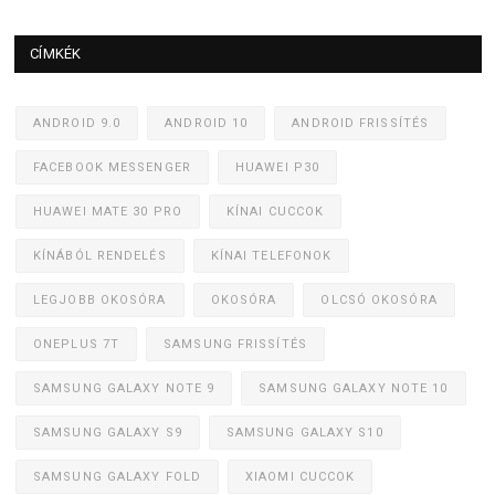
CÍMKÉK
ANDROID 9.0
ANDROID 10
ANDROID FRISSÍTÉS
FACEBOOK MESSENGER
HUAWEI P30
HUAWEI MATE 30 PRO
KÍNAI CUCCOK
KÍNÁBÓL RENDELÉS
KÍNAI TELEFONOK
LEGJOBB OKOSÓRA
OKOSÓRA
OLCSÓ OKOSÓRA
ONEPLUS 7T
SAMSUNG FRISSÍTÉS
SAMSUNG GALAXY NOTE 9
SAMSUNG GALAXY NOTE 10
SAMSUNG GALAXY S9
SAMSUNG GALAXY S10
SAMSUNG GALAXY FOLD
XIAOMI CUCCOK