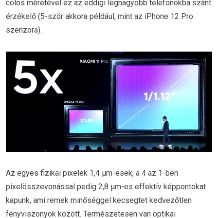
colos méretével ez az eddigi legnagyobb telefonokba szánt
érzékelő (5-ször akkora például, mint az iPhone 12 Pro
szenzora).
Az egyes fizikai pixelek 1,4 µm-esek, a 4 az 1-ben
pixelösszevonással pedig 2,8 µm-es effektív képpontokat
kapunk, ami remek minőséggel kecsegtet kedvezőtlen
fényviszonyok között. Természetesen van optikai