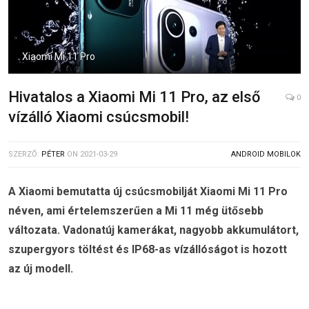
Xiaomi Mi 11 Pro
Hivatalos a Xiaomi Mi 11 Pro, az első
0
vízálló Xiaomi csúcsmobil!
SZERZŐ:
PÉTER
ON
2021-03-29
ANDROID MOBILOK
A Xiaomi bemutatta új csúcsmobilját Xiaomi Mi 11 Pro
néven, ami értelemszerűen a Mi 11 még ütősebb
változata. Vadonatúj kamerákat, nagyobb akkumulátort,
szupergyors töltést és IP68-as vízállóságot is hozott
az új modell.