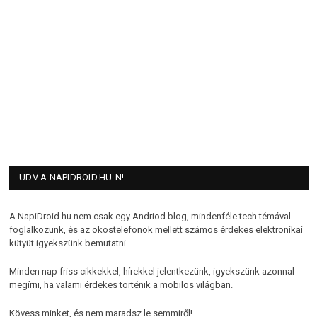
ÜDV A NAPIDROID.HU-N!
A NapiDroid.hu nem csak egy Andriod blog, mindenféle tech témával
foglalkozunk, és az okostelefonok mellett számos érdekes elektronikai
kütyüt igyekszünk bemutatni.
Minden nap friss cikkekkel, hírekkel jelentkezünk, igyekszünk azonnal
megírni, ha valami érdekes történik a mobilos világban.
Kövess minket, és nem maradsz le semmiről!