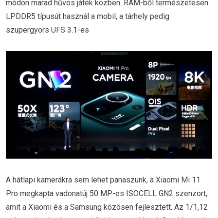
módon marad hűvös játék közben. RAM-ből természetesen
LPDDR5 típusút használ a mobil, a tárhely pedig
szupergyors UFS 3.1-es
A hátlapi kamerákra sem lehet panaszunk, a Xiaomi Mi 11
Pro megkapta vadonatúj 50 MP-es ISOCELL GN2 szenzort,
amit a Xiaomi és a Samsung közösen fejlesztett. Az 1/1,12