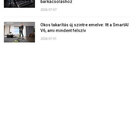
barkácsoláshoz
2026-07-07
Okos takarítás új szintre emelve: Itt a SmartAI
V6, ami mindent felszív
2026-07-01