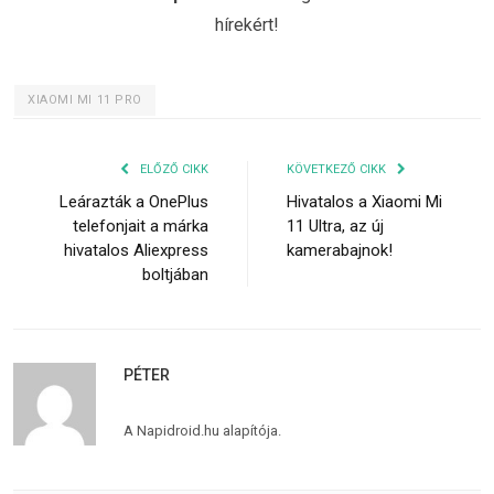
hírekért!
XIAOMI MI 11 PRO
ELŐZŐ CIKK
KÖVETKEZŐ CIKK
Leárazták a OnePlus
Hivatalos a Xiaomi Mi
telefonjait a márka
11 Ultra, az új
hivatalos Aliexpress
kamerabajnok!
boltjában
PÉTER
A Napidroid.hu alapítója.