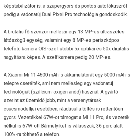
képstabilizátor is, a szupergyors és pontos autofókuszról
pedig a vadonatúj Dual Pixel Pro technológia gondoskodik.
A brutális fő szenzor mellé jár egy 13 MP-es ultraszéles
látószögű egység, valamint egy 8 MP-es periszkópos
telefotó kamera OIS-szel, utóbbi 5x optikai és 50x digitális
nagyításra képes. A szelfikamera pedig 20 MP-es.
A Xiaomi Mi 11 4600 mAh-s akkumulátorát egy 5000 mAh-s
telepre cserélték, ami nem mellesleg egy vadonatúj
technológiát (szilícium-oxigén anód) használ. A gyártó
szerint az üzemidő jobb, mint a versenytársak
csúcsmodelljei esetében, ráadásul a töltés is rettentően
gyors. Vezetékkel 67W-ot támogat a Mi 11 Pro, és vezeték
nélkül is 67W-ot! Bármelyiket is válasszuk, 36 perc alatt
100%-ra tölthető a telefon.