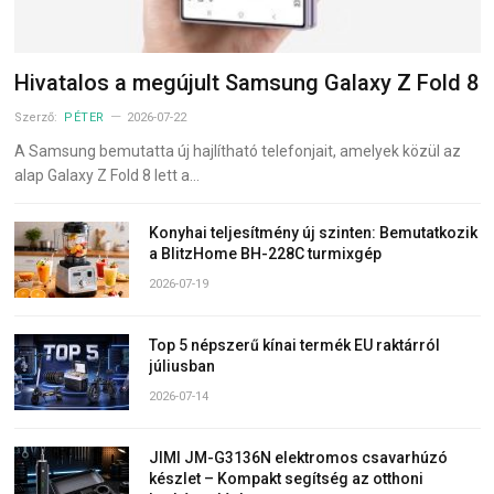
Hivatalos a megújult Samsung Galaxy Z Fold 8
Szerző:
PÉTER
2026-07-22
A Samsung bemutatta új hajlítható telefonjait, amelyek közül az
alap Galaxy Z Fold 8 lett a…
Konyhai teljesítmény új szinten: Bemutatkozik
a BlitzHome BH-228C turmixgép
2026-07-19
Top 5 népszerű kínai termék EU raktárról
júliusban
2026-07-14
JIMI JM-G3136N elektromos csavarhúzó
készlet – Kompakt segítség az otthoni