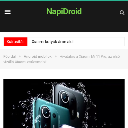
NapiDroid
Kiárusítás
Xiaomi kütyük áron alul
»
»
Főoldal
Android mobilok
Hivatalos a Xiaomi Mi 11 Pro, az első
vízálló Xiaomi csúcsmobil!