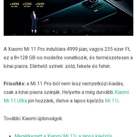
A Xiaomi Mi 11 Pro indulóára 4999 jüan, vagyis 235 ezer Ft,
ez a 8+128 GB-os modellre vonatkozik, és természetesen a
kínai piacra. Elérhető színek: zöld, fekete és fehér.
Frissítés:
a Mi 11 Pro-ból nem lesz nemzetközi kiadás,
csak a kínai piacra szánják. Helyette a még durvább
Xiaomi
Mi 11 Ultra
jön hozzánk, illetve a lapos kijelzős
Mi 11i
.
További Xiaomi újdonságok:
Megérkezett a Xiaomi Mi 11i, a lapos kijelzős