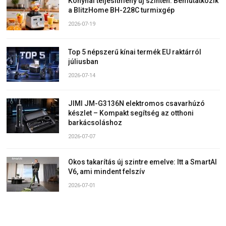
Konyhai teljesítmény új szinten: Bemutatkozik
a BlitzHome BH-228C turmixgép
2026-07-19
Top 5 népszerű kínai termék EU raktárról
júliusban
2026-07-14
JIMI JM-G3136N elektromos csavarhúzó
készlet – Kompakt segítség az otthoni
barkácsoláshoz
2026-07-07
Okos takarítás új szintre emelve: Itt a SmartAI
V6, ami mindent felszív
2026-07-01