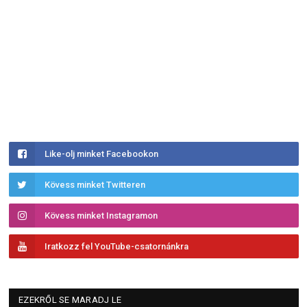
Like-olj minket Facebookon
Kövess minket Twitteren
Kövess minket Instagramon
Iratkozz fel YouTube-csatornánkra
EZEKRŐL SE MARADJ LE