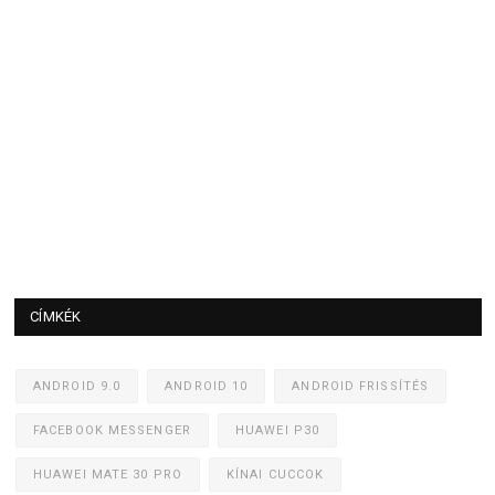
CÍMKÉK
ANDROID 9.0
ANDROID 10
ANDROID FRISSÍTÉS
FACEBOOK MESSENGER
HUAWEI P30
HUAWEI MATE 30 PRO
KÍNAI CUCCOK