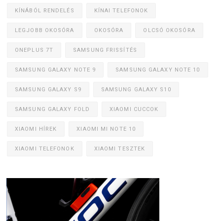
KÍNÁBÓL RENDELÉS
KÍNAI TELEFONOK
LEGJOBB OKOSÓRA
OKOSÓRA
OLCSÓ OKOSÓRA
ONEPLUS 7T
SAMSUNG FRISSÍTÉS
SAMSUNG GALAXY NOTE 9
SAMSUNG GALAXY NOTE 10
SAMSUNG GALAXY S9
SAMSUNG GALAXY S10
SAMSUNG GALAXY FOLD
XIAOMI CUCCOK
XIAOMI HÍREK
XIAOMI MI NOTE 10
XIAOMI TELEFONOK
XIAOMI TESZTEK