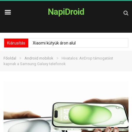
NapiDroid
Kiárusítás
Xiaomi kütyük áron alul
»
»
Főoldal
Android mobilok
Hivatalos: AirDrop támogatást
kapnak a Samsung Galaxy telefonok