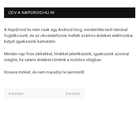
ÜDV A NAPIDROID.HU-N!
A NapiDroid.hu nem csak egy Andriod blog, mindenféle tech témával
foglalkozunk, és az okostelefonok mellett számos érdekes elektronikai
kütyüt igyekszünk bemutatni.
Minden nap friss cikkekkel, hírekkel jelentkezünk, igyekszünk azonnal
megírni, ha valami érdekes történik a mobilos világban.
Kövess minket, és nem maradsz le semmiről!