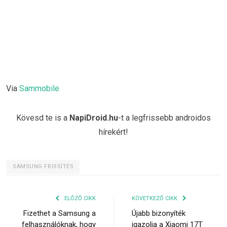
Via
Sammobile
Kövesd te is a
NapiDroid.hu
-t a legfrissebb androidos
hírekért!
SAMSUNG FRISSÍTÉS
ELŐZŐ CIKK
KÖVETKEZŐ CIKK
Fizethet a Samsung a
Újabb bizonyíték
felhasználóknak, hogy
igazolja a Xiaomi 17T