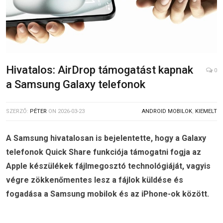
Hivatalos: AirDrop támogatást kapnak
0
a Samsung Galaxy telefonok
SZERZŐ:
PÉTER
ON
2026-03-23
ANDROID MOBILOK
,
KIEMELT
A Samsung hivatalosan is bejelentette, hogy a Galaxy
telefonok Quick Share funkciója támogatni fogja az
Apple készülékek fájlmegosztó technológiáját, vagyis
végre zökkenőmentes lesz a fájlok küldése és
fogadása a Samsung mobilok és az iPhone-ok között.