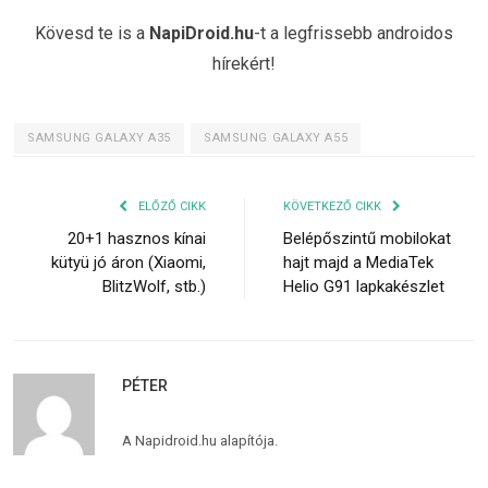
Kövesd te is a
NapiDroid.hu
-t a legfrissebb androidos
hírekért!
SAMSUNG GALAXY A35
SAMSUNG GALAXY A55
ELŐZŐ CIKK
KÖVETKEZŐ CIKK
20+1 hasznos kínai
Belépőszintű mobilokat
kütyü jó áron (Xiaomi,
hajt majd a MediaTek
BlitzWolf, stb.)
Helio G91 lapkakészlet
PÉTER
A Napidroid.hu alapítója.