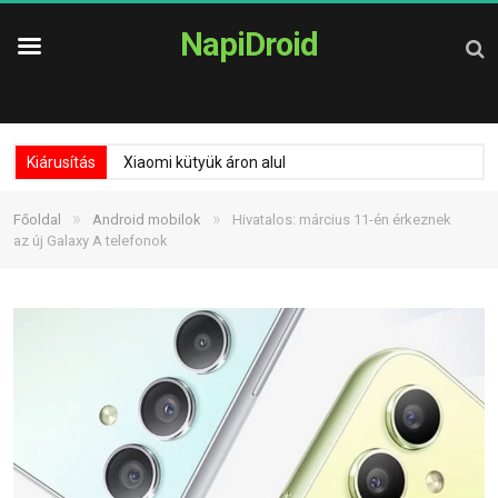
NapiDroid
Kiárusítás
Xiaomi kütyük áron alul
»
»
Főoldal
Android mobilok
Hivatalos: március 11-én érkeznek
az új Galaxy A telefonok