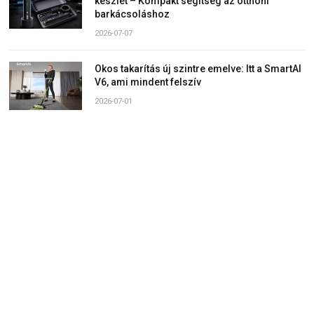
készlet – Kompakt segítség az otthoni
barkácsoláshoz
2026-07-07
Okos takarítás új szintre emelve: Itt a SmartAI
V6, ami mindent felszív
2026-07-01