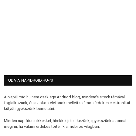
ÜDV A NAPIDROID.HU-N!
A NapiDroid.hu nem csak egy Andriod blog, mindenféle tech témával
foglalkozunk, és az okostelefonok mellett számos érdekes elektronikai
kütyüt igyekszünk bemutatni.
Minden nap friss cikkekkel, hírekkel jelentkezünk, igyekszünk azonnal
megírni, ha valami érdekes történik a mobilos világban.