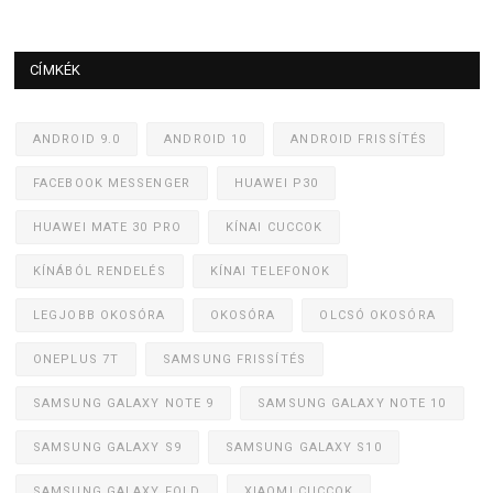
CÍMKÉK
ANDROID 9.0
ANDROID 10
ANDROID FRISSÍTÉS
FACEBOOK MESSENGER
HUAWEI P30
HUAWEI MATE 30 PRO
KÍNAI CUCCOK
KÍNÁBÓL RENDELÉS
KÍNAI TELEFONOK
LEGJOBB OKOSÓRA
OKOSÓRA
OLCSÓ OKOSÓRA
ONEPLUS 7T
SAMSUNG FRISSÍTÉS
SAMSUNG GALAXY NOTE 9
SAMSUNG GALAXY NOTE 10
SAMSUNG GALAXY S9
SAMSUNG GALAXY S10
SAMSUNG GALAXY FOLD
XIAOMI CUCCOK