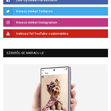
Like-olj minket Facebookon
Kövess minket Twitteren
Kövess minket Instagramon
Iratkozz fel YouTube-csatornánkra
EZEKRŐL SE MARADJ LE