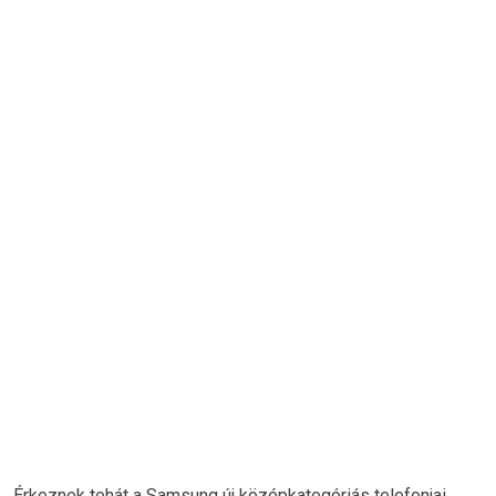
Érkeznek tehát a Samsung új középkategóriás telefonjai,