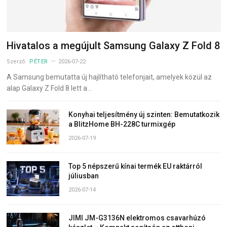
Hivatalos a megújult Samsung Galaxy Z Fold 8
Szerző:
PÉTER
2026-07-22
A Samsung bemutatta új hajlítható telefonjait, amelyek közül az
alap Galaxy Z Fold 8 lett a…
Konyhai teljesítmény új szinten: Bemutatkozik
a BlitzHome BH-228C turmixgép
2026-07-19
Top 5 népszerű kínai termék EU raktárról
júliusban
2026-07-14
JIMI JM-G3136N elektromos csavarhúzó