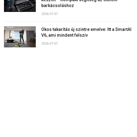
barkácsoláshoz
2026-07-07
Okos takarítás új szintre emelve: Itt a SmartAI
V6, ami mindent felszív
2026-07-01