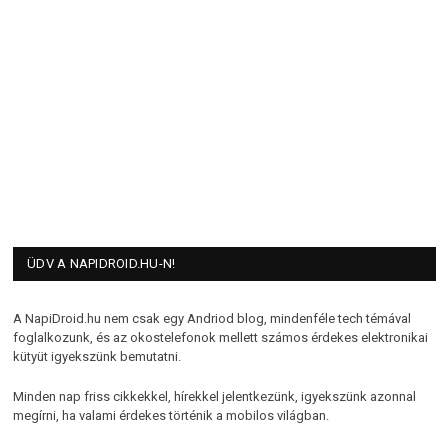
ÜDV A NAPIDROID.HU-N!
A NapiDroid.hu nem csak egy Andriod blog, mindenféle tech témával
foglalkozunk, és az okostelefonok mellett számos érdekes elektronikai
kütyüt igyekszünk bemutatni.
Minden nap friss cikkekkel, hírekkel jelentkezünk, igyekszünk azonnal
megírni, ha valami érdekes történik a mobilos világban.