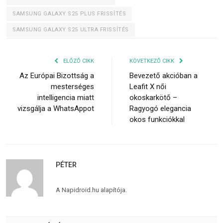
SAMSUNG GALAXY S25 PLUS FRISSÍTÉS
SAMSUNG GALAXY S25 ULTRA FRISSÍTÉS
ELŐZŐ CIKK
KÖVETKEZŐ CIKK
Az Európai Bizottság a
Bevezető akcióban a
mesterséges
Leafit X női
intelligencia miatt
okoskarkötő –
vizsgálja a WhatsAppot
Ragyogó elegancia
okos funkciókkal
PÉTER
A Napidroid.hu alapítója.