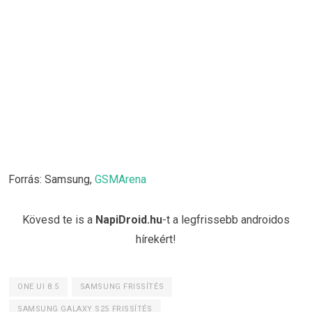
Forrás: Samsung,
GSMArena
Kövesd te is a
NapiDroid.hu
-t a legfrissebb androidos
hírekért!
ONE UI 8.5
SAMSUNG FRISSÍTÉS
SAMSUNG GALAXY S25 FRISSÍTÉS