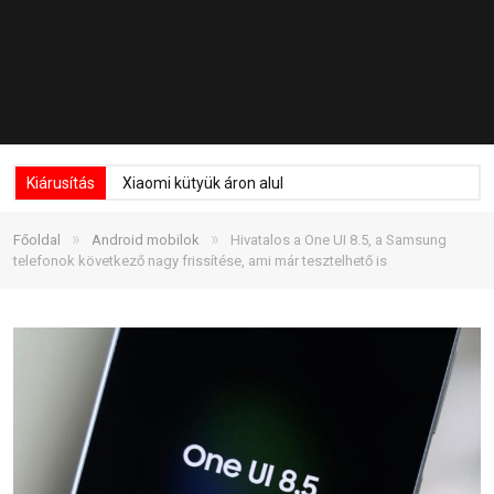
Kiárusítás
Xiaomi kütyük áron alul
»
»
Főoldal
Android mobilok
Hivatalos a One UI 8.5, a Samsung
telefonok következő nagy frissítése, ami már tesztelhető is