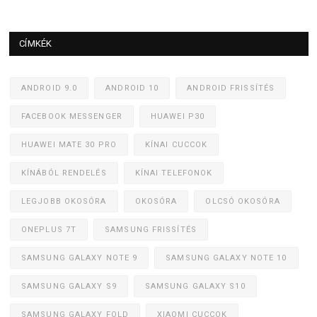
CÍMKÉK
ANDROID 9.0
ANDROID 10
ANDROID FRISSÍTÉS
FACEBOOK MESSENGER
HUAWEI P30
HUAWEI MATE 30 PRO
KÍNAI CUCCOK
KÍNÁBÓL RENDELÉS
KÍNAI TELEFONOK
LEGJOBB OKOSÓRA
OKOSÓRA
OLCSÓ OKOSÓRA
ONEPLUS 7T
SAMSUNG FRISSÍTÉS
SAMSUNG GALAXY NOTE 9
SAMSUNG GALAXY NOTE 10
SAMSUNG GALAXY S9
SAMSUNG GALAXY S10
SAMSUNG GALAXY FOLD
XIAOMI CUCCOK