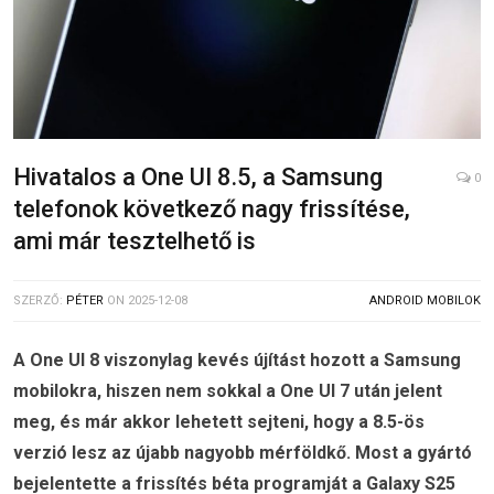
Hivatalos a One UI 8.5, a Samsung
0
telefonok következő nagy frissítése,
ami már tesztelhető is
SZERZŐ:
PÉTER
ON
2025-12-08
ANDROID MOBILOK
A One UI 8 viszonylag kevés újítást hozott a Samsung
mobilokra, hiszen nem sokkal a One UI 7 után jelent
meg, és már akkor lehetett sejteni, hogy a 8.5-ös
verzió lesz az újabb nagyobb mérföldkő. Most a gyártó
bejelentette a frissítés béta programját a Galaxy S25