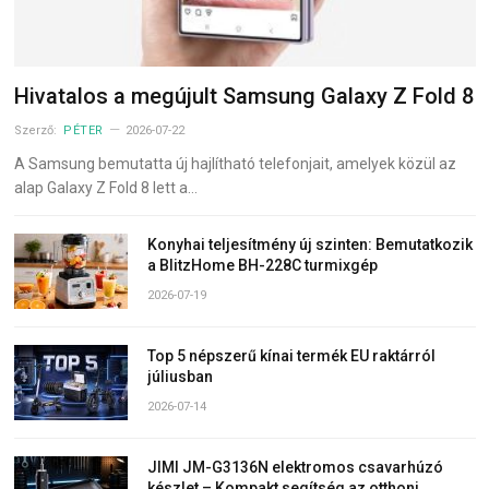
Hivatalos a megújult Samsung Galaxy Z Fold 8
Szerző:
PÉTER
2026-07-22
A Samsung bemutatta új hajlítható telefonjait, amelyek közül az
alap Galaxy Z Fold 8 lett a…
Konyhai teljesítmény új szinten: Bemutatkozik
a BlitzHome BH-228C turmixgép
2026-07-19
Top 5 népszerű kínai termék EU raktárról
júliusban
2026-07-14
JIMI JM-G3136N elektromos csavarhúzó
készlet – Kompakt segítség az otthoni