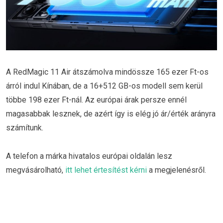
A RedMagic 11 Air átszámolva mindössze 165 ezer Ft-os
árról indul Kínában, de a 16+512 GB-os modell sem kerül
többe 198 ezer Ft-nál. Az európai árak persze ennél
magasabbak lesznek, de azért így is elég jó ár/érték arányra
számítunk.
A telefon a márka hivatalos európai oldalán lesz
megvásárolható,
itt lehet értesítést kérni
a megjelenésről.