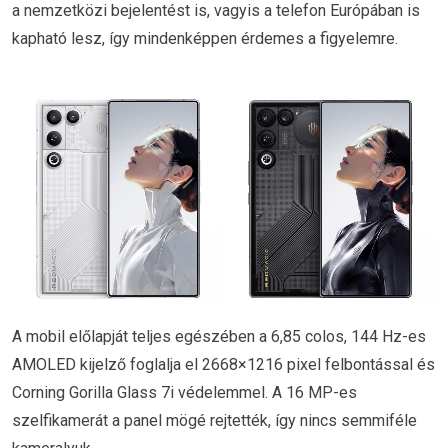
a nemzetközi bejelentést is, vagyis a telefon Európában is
kapható lesz, így mindenképpen érdemes a figyelemre.
A mobil előlapját teljes egészében a 6,85 colos, 144 Hz-es
AMOLED kijelző foglalja el 2668×1216 pixel felbontással és
Corning Gorilla Glass 7i védelemmel. A 16 MP-es
szelfikamerát a panel mögé rejtették, így nincs semmiféle