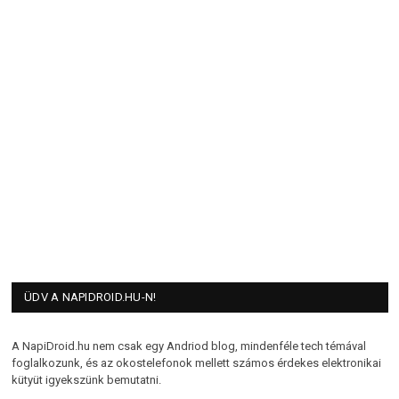
ÜDV A NAPIDROID.HU-N!
A NapiDroid.hu nem csak egy Andriod blog, mindenféle tech témával
foglalkozunk, és az okostelefonok mellett számos érdekes elektronikai
kütyüt igyekszünk bemutatni.