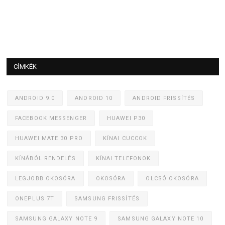
CÍMKÉK
ANDROID 9.0
ANDROID 10
ANDROID FRISSÍTÉS
FACEBOOK MESSENGER
HUAWEI P30
HUAWEI MATE 30 PRO
KÍNAI CUCCOK
KÍNÁBÓL RENDELÉS
KÍNAI TELEFONOK
LEGJOBB OKOSÓRA
OKOSÓRA
OLCSÓ OKOSÓRA
ONEPLUS 7T
SAMSUNG FRISSÍTÉS
SAMSUNG GALAXY NOTE 9
SAMSUNG GALAXY NOTE 10