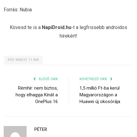
Forrás: Nubia
Kövesd te is a
NapiDroid.hu
-t a legfrissebb androidos
hírekért!
RED MAGIC 11 AIR
ELŐZŐ CIKK
KÖVETKEZŐ CIKK
Rémhír: nem biztos,
1,5 millió Ft-ba kerül
hogy elhagyja Kínát a
Magyarországon a
OnePlus 16
Huawei új okosórája
PÉTER