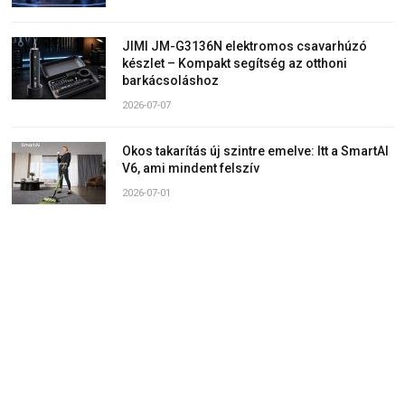
JIMI JM-G3136N elektromos csavarhúzó
készlet – Kompakt segítség az otthoni
barkácsoláshoz
2026-07-07
Okos takarítás új szintre emelve: Itt a SmartAI
V6, ami mindent felszív
2026-07-01