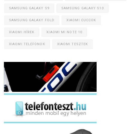
SAMSUNG GALAXY S9
SAMSUNG GALAXY S10
SAMSUNG GALAXY FOLD
XIAOMI CUCCOK
XIAOMI HÍREK
XIAOMI MI NOTE 10
XIAOMI TELEFONOK
XIAOMI TESZTEK