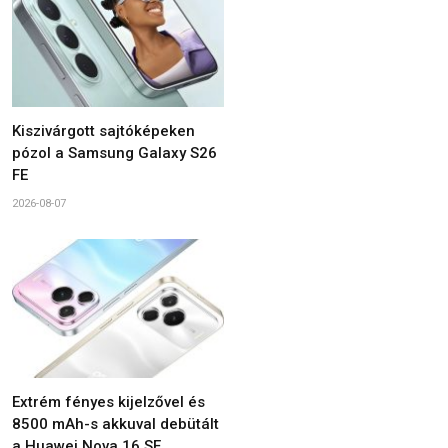
Kiszivárgott sajtóképeken
pózol a Samsung Galaxy S26
FE
2026-08-07
Extrém fényes kijelzővel és
8500 mAh-s akkuval debütált
a Huawei Nova 16 SE