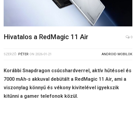
Hivatalos a RedMagic 11 Air
0
SZERZŐ:
PÉTER
ON
2026-01-21
ANDROID MOBILOK
Korábbi Snapdragon csúcshardverrel, aktív hűtéssel és
7000 mAh-s akkuval debütált a RedMagic 11 Air, ami a
viszonylag könnyű és vékony kivitelével igyekszik
kitűnni a gamer telefonok közül.