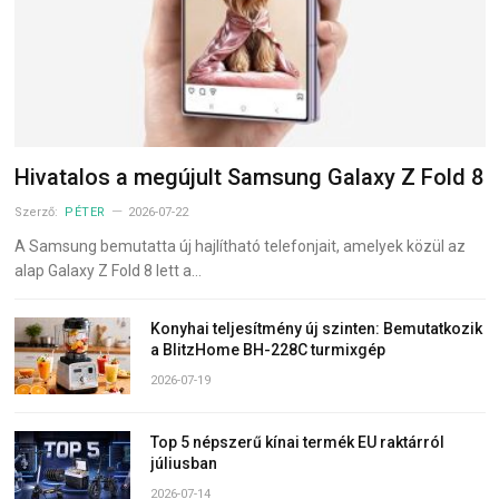
Hivatalos a megújult Samsung Galaxy Z Fold 8
Szerző:
PÉTER
2026-07-22
A Samsung bemutatta új hajlítható telefonjait, amelyek közül az
alap Galaxy Z Fold 8 lett a…
Konyhai teljesítmény új szinten: Bemutatkozik
a BlitzHome BH-228C turmixgép
2026-07-19
Top 5 népszerű kínai termék EU raktárról
júliusban
2026-07-14