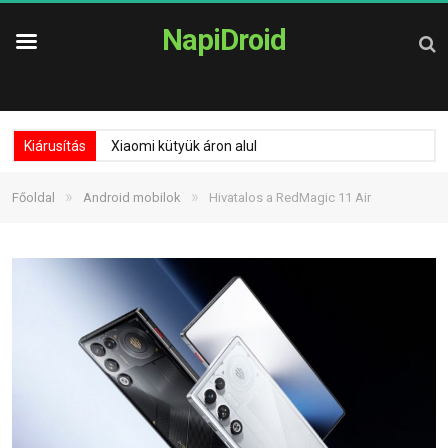
NapiDroid
Kiárusítás
Xiaomi kütyük áron alul
»
»
Főoldal
Android mobilok
Hivatalos a RedMagic 11 Air