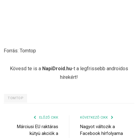
Forrás: Tomtop
Kövesd te is a
NapiDroid.hu
-t a legfrissebb androidos
hírekért!
TOMTOP
ELŐZŐ CIKK
KÖVETKEZŐ CIKK
Márciusi EU raktáras
Nagyot változik a
kütyü akciók a
Facebook hírfolyama