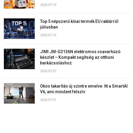
2026-07-19
Top 5 népszerű kínai termék EU raktárról
júliusban
2026-07-14
JIMI JM-G3136N elektromos csavarhúzó
készlet – Kompakt segítség az otthoni
barkácsoláshoz
2026-07-07
Okos takarítás új szintre emelve: Itt a SmartAI
V6, ami mindent felszív
2026-07-01