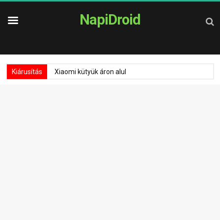
NapiDroid
Kiárusítás
Xiaomi kütyük áron alul