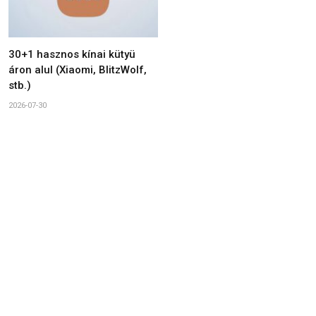
30+1 hasznos kínai kütyü
áron alul (Xiaomi, BlitzWolf,
stb.)
2026-07-30