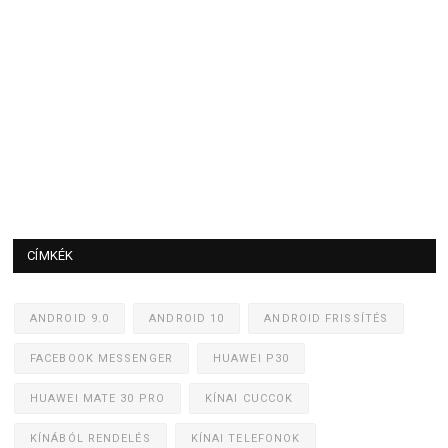
CÍMKÉK
ANDROID 9.0
ANDROID 10
ANDROID FRISSÍTÉS
FACEBOOK MESSENGER
HUAWEI P30
HUAWEI MATE 30 PRO
KÍNAI CUCCOK
KÍNÁBÓL RENDELÉS
KÍNAI TELEFONOK