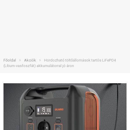
»
»
Főoldal
Akciók
Hordozható töltőállomások tartós LiFePO4
(Lítium-vasfoszfát) akkumulátorral jó áron