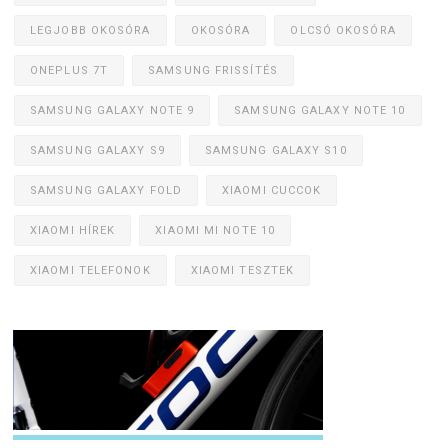
LEGJOBB OKOSÓRA
OKOSÓRA
OLCSÓ OKOSÓRA
ONEPLUS 7T
SAMSUNG FRISSÍTÉS
SAMSUNG GALAXY NOTE 9
SAMSUNG GALAXY NOTE 10
SAMSUNG GALAXY S9
SAMSUNG GALAXY S10
SAMSUNG GALAXY FOLD
XIAOMI CUCCOK
XIAOMI HÍREK
XIAOMI MI NOTE 10
XIAOMI TELEFONOK
XIAOMI TESZTEK