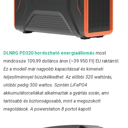
DLNRG PD320 hordozható energiaállomás
most
mindössze 109,99 dolláros áron (~39 950 Ft) EU raktárról.
Ez a modell már nagyobb kapacitással és kimeneti
teljesítménnyel büszkélkedhet. Az előbbi 320 wattórás,
utóbbi pedig 300 wattos. Szintén LiFePO4
akkumulátorcellákat alkalmaztak a gyártás során, ami
tartósabb és biztonságosabb, mint a megszokott
megoldások. A powerstation 8 portot kapott.