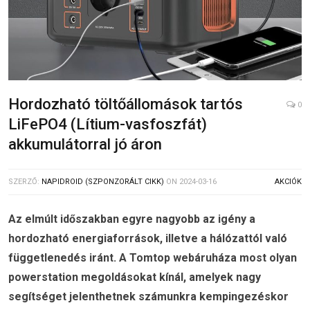
Hordozható töltőállomások tartós
0
LiFePO4 (Lítium-vasfoszfát)
akkumulátorral jó áron
SZERZŐ:
NAPIDROID (SZPONZORÁLT CIKK)
ON
2024-03-16
AKCIÓK
Az elmúlt időszakban egyre nagyobb az igény a
hordozható energiaforrások, illetve a hálózattól való
függetlenedés iránt. A Tomtop webáruháza most olyan
powerstation megoldásokat kínál, amelyek nagy
segítséget jelenthetnek számunkra kempingezéskor