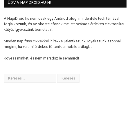
ÜDV A NAPIDROID.HU-N!
A NapiDroid.hu nem csak egy Andriod blog, mindenféle tech témával
foglalkozunk, és az okostelefonok mellett számos érdekes elektronikai
kütyüt igyekszünk bemutatni.
Minden nap friss cikkekkel, hírekkel jelentkezünk, igyekszünk azonnal
megírni, ha valami érdekes történik a mobilos világban.
Kövess minket, és nem maradsz le semmiről!