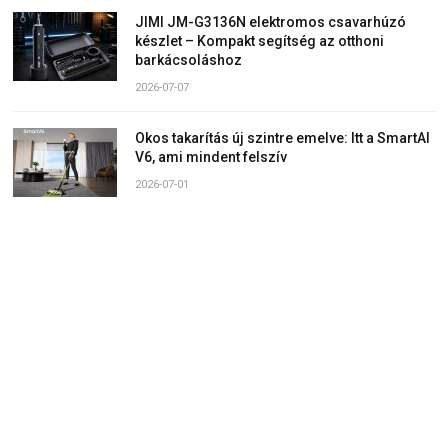
JIMI JM-G3136N elektromos csavarhúzó
készlet – Kompakt segítség az otthoni
barkácsoláshoz
2026-07-07
Okos takarítás új szintre emelve: Itt a SmartAI
V6, ami mindent felszív
2026-07-01