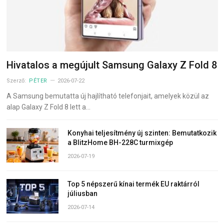
Hivatalos a megújult Samsung Galaxy Z Fold 8
Szerző:
PÉTER
2026-07-22
A Samsung bemutatta új hajlítható telefonjait, amelyek közül az
alap Galaxy Z Fold 8 lett a…
Konyhai teljesítmény új szinten: Bemutatkozik
a BlitzHome BH-228C turmixgép
2026-07-19
Top 5 népszerű kínai termék EU raktárról
júliusban
2026-07-14