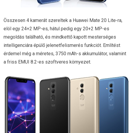
Összesen 4 kamerát szereltek a Huawei Mate 20 Lite-ra,
elöl egy 24+2 MP-es, hátul pedig egy 20+2 MP-es
megoldás található, és mindkettő kapott mesterséges
intelligenciára épülő jelenetfelismerés funkciót. Említést
érdemel még a méretes, 3750 mAh-s akkumulátor, valamint
a friss EMUI 8.2-es szoftveres környezet.