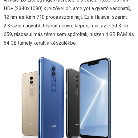
HD+ (2340×1080) kijelzővel bír, amelyet a gyártó vadonatúj,
12 nm-es Kirin 710 processzora hajt. Ez a Huawei szerint
2.3-szor nagyobb teljesítményre képes, mint az előd Kirin
659, ráadásul más téren sem spóroltak, hiszen 4 GB RAM és
64 GB tárhely került a készülékbe.