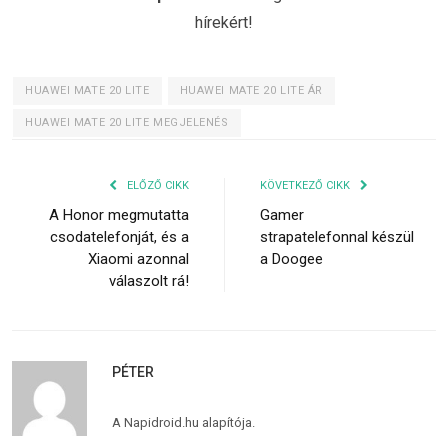
hírekért!
HUAWEI MATE 20 LITE
HUAWEI MATE 20 LITE ÁR
HUAWEI MATE 20 LITE MEGJELENÉS
ELŐZŐ CIKK
KÖVETKEZŐ CIKK
A Honor megmutatta
Gamer
csodatelefonját, és a
strapatelefonnal készül
Xiaomi azonnal
a Doogee
válaszolt rá!
PÉTER
A Napidroid.hu alapítója.