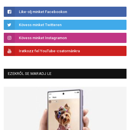
Like-olj minket Facebookon
Kövess minket Twitteren
Kövess minket Instagramon
Iratkozz fel YouTube-csatornánkra
EZEKRŐL SE MARADJ LE