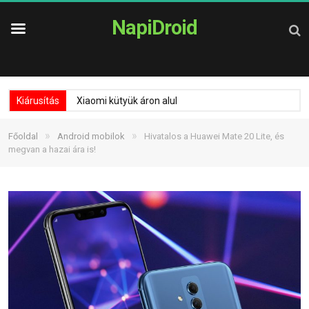
NapiDroid
Kiárusítás
Xiaomi kütyük áron alul
»
»
Főoldal
Android mobilok
Hivatalos a Huawei Mate 20 Lite, és
megvan a hazai ára is!