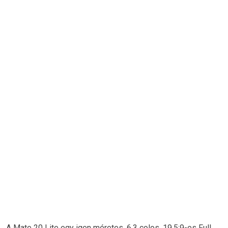
A Mate 20 Lite egy igen méretes, 6.3 colos, 19.5:9-es Full