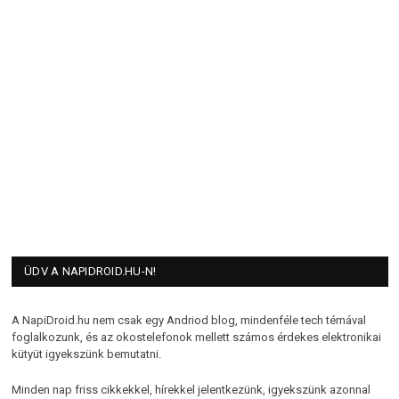
ÜDV A NAPIDROID.HU-N!
A NapiDroid.hu nem csak egy Andriod blog, mindenféle tech témával
foglalkozunk, és az okostelefonok mellett számos érdekes elektronikai
kütyüt igyekszünk bemutatni.
Minden nap friss cikkekkel, hírekkel jelentkezünk, igyekszünk azonnal