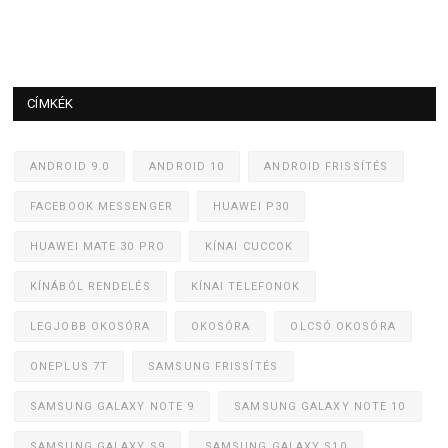
CÍMKÉK
ANDROID 9.0
ANDROID 10
ANDROID FRISSÍTÉS
FACEBOOK MESSENGER
HUAWEI P30
HUAWEI MATE 30 PRO
KÍNAI CUCCOK
KÍNÁBÓL RENDELÉS
KÍNAI TELEFONOK
LEGJOBB OKOSÓRA
OKOSÓRA
OLCSÓ OKOSÓRA
ONEPLUS 7T
SAMSUNG FRISSÍTÉS
SAMSUNG GALAXY NOTE 9
SAMSUNG GALAXY NOTE 10
SAMSUNG GALAXY S9
SAMSUNG GALAXY S10