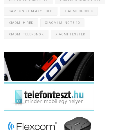
SAMSUNG GALAXY FOLD
XIAOMI CUCCOK
XIAOMI HÍREK
XIAOMI MI NOTE 10
XIAOMI TELEFONOK
XIAOMI TESZTEK