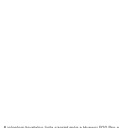
A jelenlegi hivatalos lista szerint még a Huawei P20 Pro a