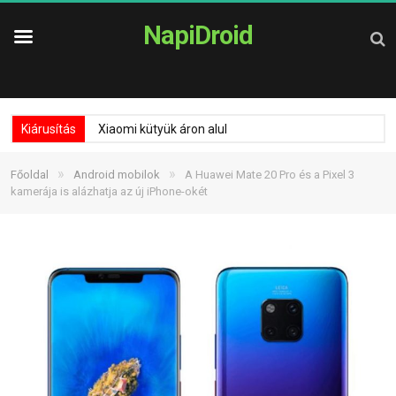
NapiDroid
Kiárusítás
Xiaomi kütyük áron alul
»
»
Főoldal
Android mobilok
A Huawei Mate 20 Pro és a Pixel 3
kamerája is alázhatja az új iPhone-okét