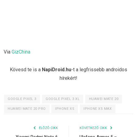
Via
GizChina
Kövesd te is a
NapiDroid.hu
-t a legfrissebb androidos
hírekért!
GOOGLE PIXEL 3
GOOGLE PIXEL 3 XL
HUAWEI MATE 20
HUAWEI MATE 20 PRO
IPHONE XS
IPHONE XS MAX
ELŐZŐ CIKK
KÖVETKEZŐ CIKK
Xiaomi Redmi Note 6
Ulefone Armor 5 –