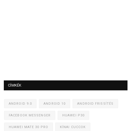
CÍMKÉK
ANDROID 9.0
ANDROID 10
ANDROID FRISSÍTÉS
FACEBOOK MESSENGER
HUAWEI P30
HUAWEI MATE 30 PRO
KÍNAI CUCCOK