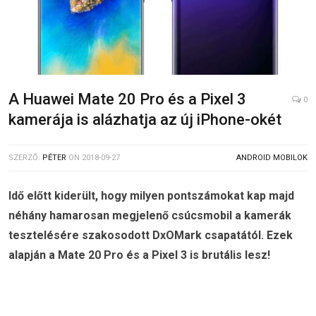
A Huawei Mate 20 Pro és a Pixel 3
0
kamerája is alázhatja az új iPhone-okét
SZERZŐ:
PÉTER
ON
2018-09-27
ANDROID MOBILOK
Idő előtt kiderült, hogy milyen pontszámokat kap majd
néhány hamarosan megjelenő csúcsmobil a kamerák
tesztelésére szakosodott DxOMark csapatától. Ezek
alapján a Mate 20 Pro és a Pixel 3 is brutális lesz!