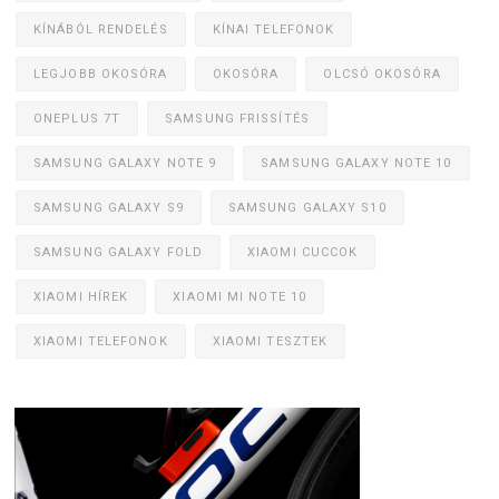
KÍNÁBÓL RENDELÉS
KÍNAI TELEFONOK
LEGJOBB OKOSÓRA
OKOSÓRA
OLCSÓ OKOSÓRA
ONEPLUS 7T
SAMSUNG FRISSÍTÉS
SAMSUNG GALAXY NOTE 9
SAMSUNG GALAXY NOTE 10
SAMSUNG GALAXY S9
SAMSUNG GALAXY S10
SAMSUNG GALAXY FOLD
XIAOMI CUCCOK
XIAOMI HÍREK
XIAOMI MI NOTE 10
XIAOMI TELEFONOK
XIAOMI TESZTEK