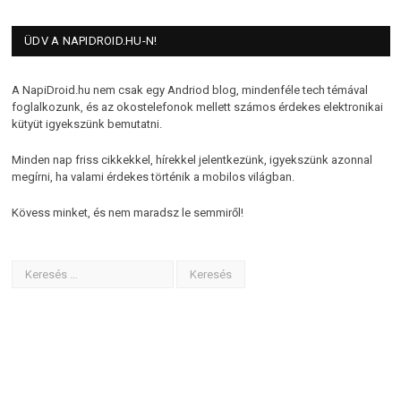
ÜDV A NAPIDROID.HU-N!
A NapiDroid.hu nem csak egy Andriod blog, mindenféle tech témával
foglalkozunk, és az okostelefonok mellett számos érdekes elektronikai
kütyüt igyekszünk bemutatni.
Minden nap friss cikkekkel, hírekkel jelentkezünk, igyekszünk azonnal
megírni, ha valami érdekes történik a mobilos világban.
Kövess minket, és nem maradsz le semmiről!