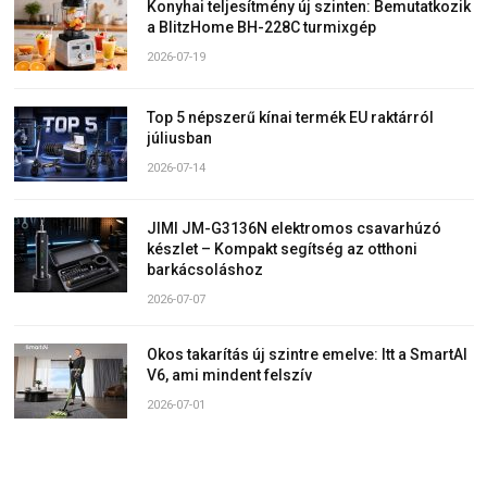
Konyhai teljesítmény új szinten: Bemutatkozik
a BlitzHome BH-228C turmixgép
2026-07-19
Top 5 népszerű kínai termék EU raktárról
júliusban
2026-07-14
JIMI JM-G3136N elektromos csavarhúzó
készlet – Kompakt segítség az otthoni
barkácsoláshoz
2026-07-07
Okos takarítás új szintre emelve: Itt a SmartAI
V6, ami mindent felszív
2026-07-01