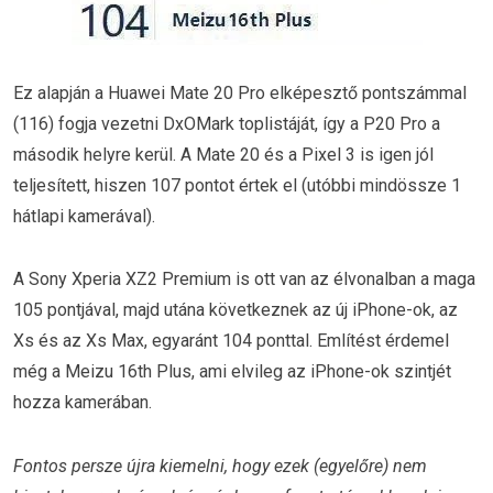
Ez alapján a Huawei Mate 20 Pro elképesztő pontszámmal
(116) fogja vezetni DxOMark toplistáját, így a P20 Pro a
második helyre kerül. A Mate 20 és a Pixel 3 is igen jól
teljesített, hiszen 107 pontot értek el (utóbbi mindössze 1
hátlapi kamerával).
A Sony Xperia XZ2 Premium is ott van az élvonalban a maga
105 pontjával, majd utána következnek az új iPhone-ok, az
Xs és az Xs Max, egyaránt 104 ponttal. Említést érdemel
még a Meizu 16th Plus, ami elvileg az iPhone-ok szintjét
hozza kamerában.
Fontos persze újra kiemelni, hogy ezek (egyelőre) nem