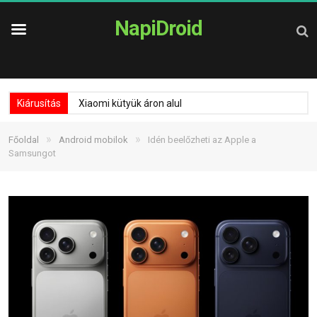
NapiDroid
Kiárusítás
Xiaomi kütyük áron alul
»
»
Főoldal
Android mobilok
Idén beelőzheti az Apple a
Samsungot