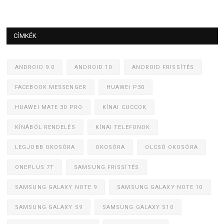
CÍMKÉK
ANDROID 9.0
ANDROID 10
ANDROID FRISSÍTÉS
FACEBOOK MESSENGER
HUAWEI P30
HUAWEI MATE 30 PRO
KÍNAI CUCCOK
KÍNÁBÓL RENDELÉS
KÍNAI TELEFONOK
LEGJOBB OKOSÓRA
OKOSÓRA
OLCSÓ OKOSÓRA
ONEPLUS 7T
SAMSUNG FRISSÍTÉS
SAMSUNG GALAXY NOTE 9
SAMSUNG GALAXY NOTE 10
SAMSUNG GALAXY S9
SAMSUNG GALAXY S10