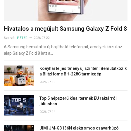
Hivatalos a megújult Samsung Galaxy Z Fold 8
Szerző:
PÉTER
2026-07-22
A Samsung bemutatta új hajlítható telefonjait, amelyek közül az
alap Galaxy Z Fold 8 lett a…
Konyhai teljesítmény új szinten: Bemutatkozik
a BlitzHome BH-228C turmixgép
2026-07-19
Top 5 népszerű kínai termék EU raktárról
júliusban
2026-07-14
JIMI JM-G3136N elektromos csavarhúzó