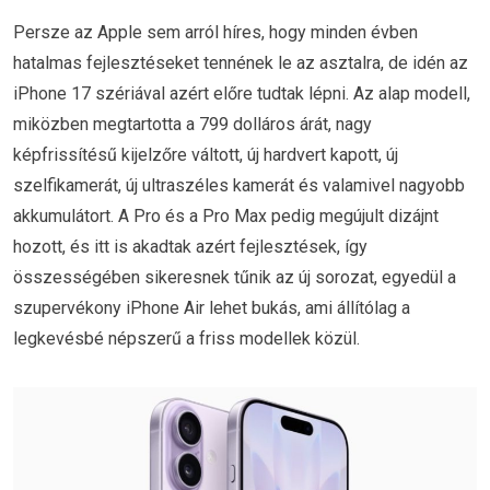
Persze az Apple sem arról híres, hogy minden évben
hatalmas fejlesztéseket tennének le az asztalra, de idén az
iPhone 17 szériával azért előre tudtak lépni. Az alap modell,
miközben megtartotta a 799 dolláros árát, nagy
képfrissítésű kijelzőre váltott, új hardvert kapott, új
szelfikamerát, új ultraszéles kamerát és valamivel nagyobb
akkumulátort. A Pro és a Pro Max pedig megújult dizájnt
hozott, és itt is akadtak azért fejlesztések, így
összességében sikeresnek tűnik az új sorozat, egyedül a
szupervékony iPhone Air lehet bukás, ami állítólag a
legkevésbé népszerű a friss modellek közül.