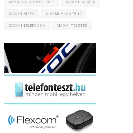
SAMSUNG GALAXY FOLD
XIAOMI CUCCOK
XIAOMI HÍREK
XIAOMI MI NOTE 10
XIAOMI TELEFONOK
XIAOMI TESZTEK