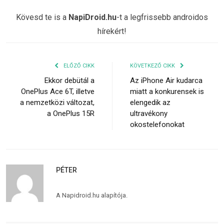
Kövesd te is a
NapiDroid.hu
-t a legfrissebb androidos
hírekért!
ELŐZŐ CIKK
KÖVETKEZŐ CIKK
Ekkor debütál a
Az iPhone Air kudarca
OnePlus Ace 6T, illetve
miatt a konkurensek is
a nemzetközi változat,
elengedik az
a OnePlus 15R
ultravékony
okostelefonokat
PÉTER
A Napidroid.hu alapítója.