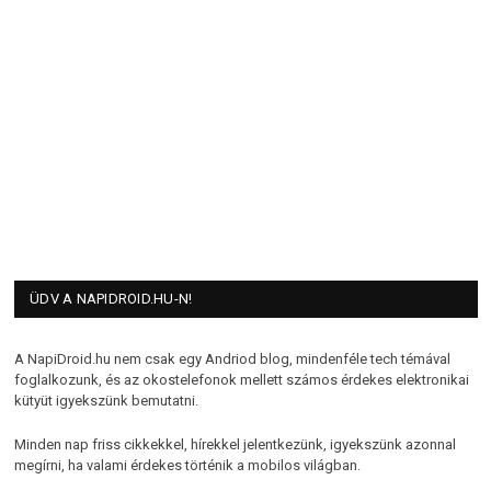
ÜDV A NAPIDROID.HU-N!
A NapiDroid.hu nem csak egy Andriod blog, mindenféle tech témával
foglalkozunk, és az okostelefonok mellett számos érdekes elektronikai
kütyüt igyekszünk bemutatni.
Minden nap friss cikkekkel, hírekkel jelentkezünk, igyekszünk azonnal
megírni, ha valami érdekes történik a mobilos világban.