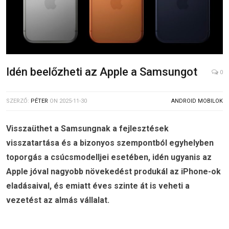
Idén beelőzheti az Apple a Samsungot
0
SZERZŐ:
PÉTER
ON
2025-11-30
ANDROID MOBILOK
Visszaüthet a Samsungnak a fejlesztések
visszatartása és a bizonyos szempontból egyhelyben
toporgás a csúcsmodelljei esetében, idén ugyanis az
Apple jóval nagyobb növekedést produkál az iPhone-ok
eladásaival, és emiatt éves szinte át is veheti a
vezetést az almás vállalat.