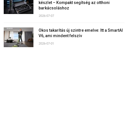
készlet – Kompakt segítség az otthoni
barkácsoláshoz
2026-07-07
Okos takarítás új szintre emelve: Itt a SmartAI
V6, ami mindent felszív
2026-07-01