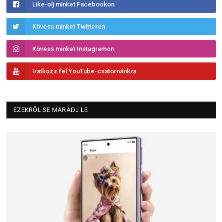
Like-olj minket Facebookon
Kövess minket Twitteren
Kövess minket Instagramon
Iratkozz fel YouTube-csatornánkra
EZEKRŐL SE MARADJ LE