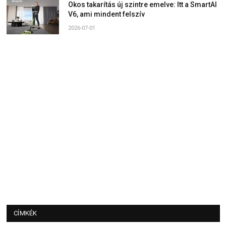
Okos takarítás új szintre emelve: Itt a SmartAI
V6, ami mindent felszív
2026-07-01
CÍMKÉK