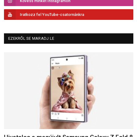
Kövess minket Instagramon
Iratkozz fel YouTube-csatornánkra
EZEKRŐL SE MARADJ LE