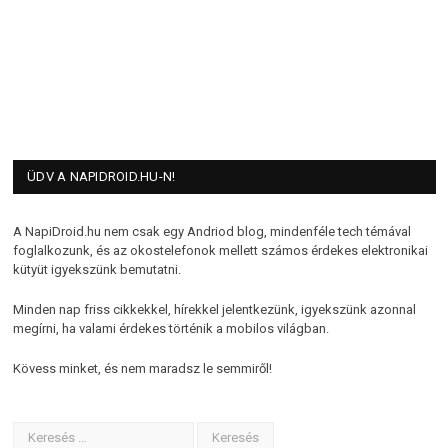
ÜDV A NAPIDROID.HU-N!
A NapiDroid.hu nem csak egy Andriod blog, mindenféle tech témával
foglalkozunk, és az okostelefonok mellett számos érdekes elektronikai
kütyüt igyekszünk bemutatni.
Minden nap friss cikkekkel, hírekkel jelentkezünk, igyekszünk azonnal
megírni, ha valami érdekes történik a mobilos világban.
Kövess minket, és nem maradsz le semmiről!