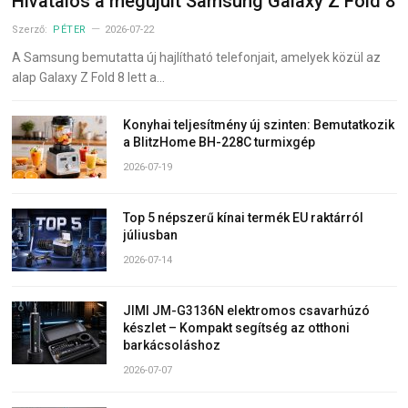
Hivatalos a megújult Samsung Galaxy Z Fold 8
Szerző:
PÉTER
2026-07-22
A Samsung bemutatta új hajlítható telefonjait, amelyek közül az
alap Galaxy Z Fold 8 lett a…
Konyhai teljesítmény új szinten: Bemutatkozik
a BlitzHome BH-228C turmixgép
2026-07-19
Top 5 népszerű kínai termék EU raktárról
júliusban
2026-07-14
JIMI JM-G3136N elektromos csavarhúzó
készlet – Kompakt segítség az otthoni
barkácsoláshoz
2026-07-07