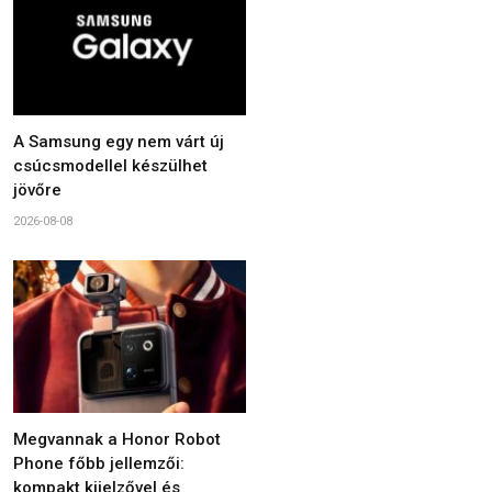
A Samsung egy nem várt új
csúcsmodellel készülhet
jövőre
2026-08-08
Megvannak a Honor Robot
Phone főbb jellemzői:
kompakt kijelzővel és