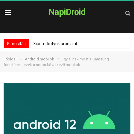
NapiDroid
Kiárusítás
Xiaomi kütyük áron alul
»
»
Főoldal
Android mobilok
Így állnak most a Samsung
frissítések, ezek a soron következő mobilok