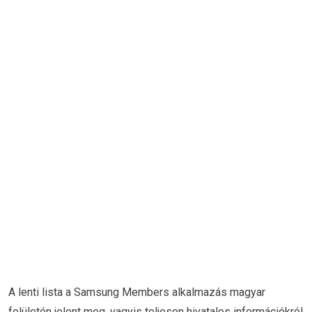
A lenti lista a Samsung Members alkalmazás magyar
felületén jelent meg, vagyis teljesen hivatalos információkról