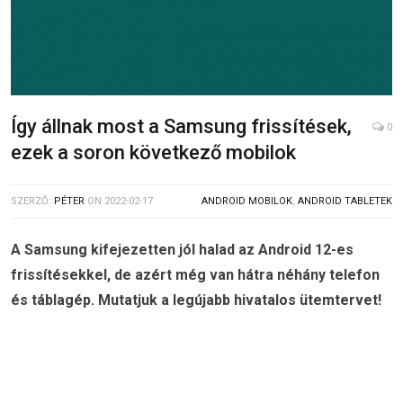
Így állnak most a Samsung frissítések,
0
ezek a soron következő mobilok
SZERZŐ:
PÉTER
ON
2022-02-17
ANDROID MOBILOK
,
ANDROID TABLETEK
A Samsung kifejezetten jól halad az Android 12-es
frissítésekkel, de azért még van hátra néhány telefon
és táblagép. Mutatjuk a legújabb hivatalos ütemtervet!