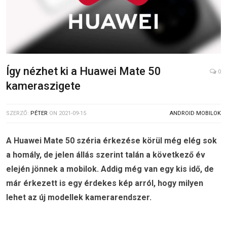
Így nézhet ki a Huawei Mate 50
0
kameraszigete
SZERZŐ:
PÉTER
ON
2021-09-15
ANDROID MOBILOK
A Huawei Mate 50 széria érkezése körül még elég sok
a homály, de jelen állás szerint talán a következő év
elején jönnek a mobilok. Addig még van egy kis idő, de
már érkezett is egy érdekes kép arról, hogy milyen
lehet az új modellek kamerarendszer.