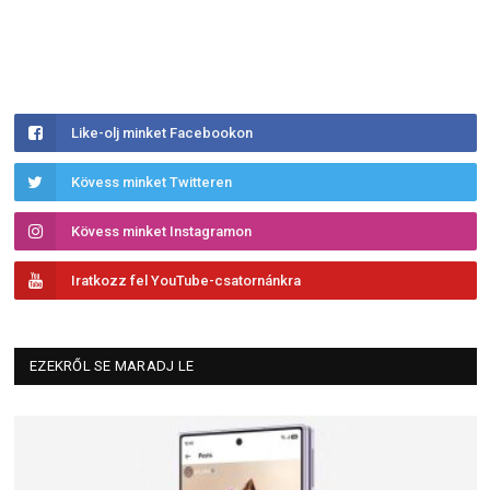
Like-olj minket Facebookon
Kövess minket Twitteren
Kövess minket Instagramon
Iratkozz fel YouTube-csatornánkra
EZEKRŐL SE MARADJ LE