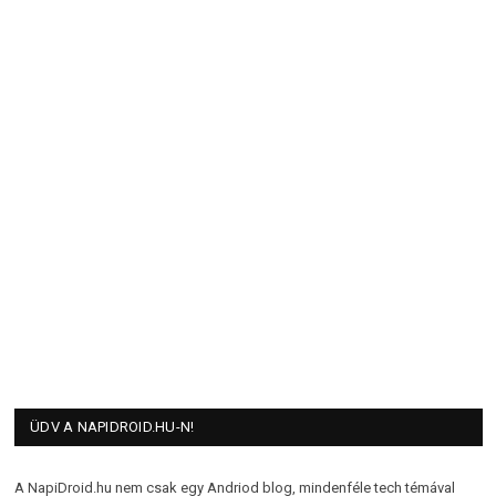
ÜDV A NAPIDROID.HU-N!
A NapiDroid.hu nem csak egy Andriod blog, mindenféle tech témával