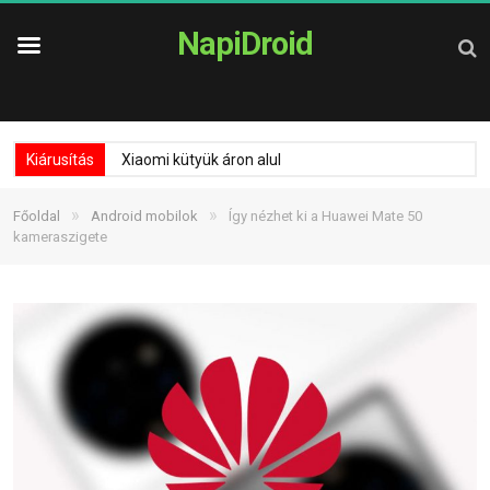
NapiDroid
Kiárusítás
Xiaomi kütyük áron alul
»
»
Főoldal
Android mobilok
Így nézhet ki a Huawei Mate 50
kameraszigete