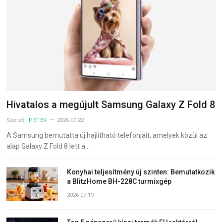
Hivatalos a megújult Samsung Galaxy Z Fold 8
Szerző:
PÉTER
2026-07-22
A Samsung bemutatta új hajlítható telefonjait, amelyek közül az
alap Galaxy Z Fold 8 lett a…
Konyhai teljesítmény új szinten: Bemutatkozik
a BlitzHome BH-228C turmixgép
2026-07-19