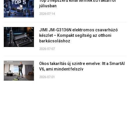
Top 5 népszerű kínai termék EU raktárról
júliusban
2026-07-14
JIMI JM-G3136N elektromos csavarhúzó
készlet – Kompakt segítség az otthoni
barkácsoláshoz
2026-07-07
Okos takarítás új szintre emelve: Itt a SmartAI
V6, ami mindent felszív
2026-07-01