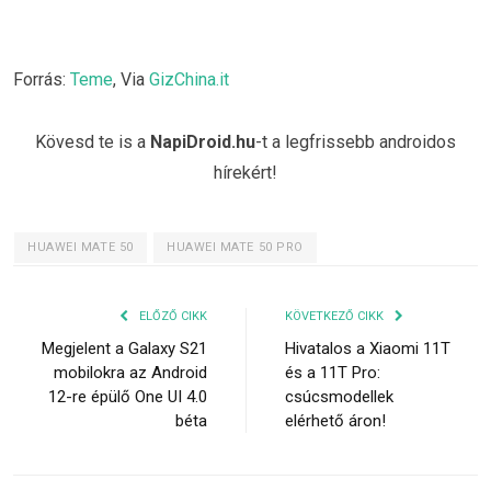
Forrás:
Teme
, Via
GizChina.it
Kövesd te is a
NapiDroid.hu
-t a legfrissebb androidos
hírekért!
HUAWEI MATE 50
HUAWEI MATE 50 PRO
ELŐZŐ CIKK
KÖVETKEZŐ CIKK
Megjelent a Galaxy S21
Hivatalos a Xiaomi 11T
mobilokra az Android
és a 11T Pro:
12-re épülő One UI 4.0
csúcsmodellek
béta
elérhető áron!