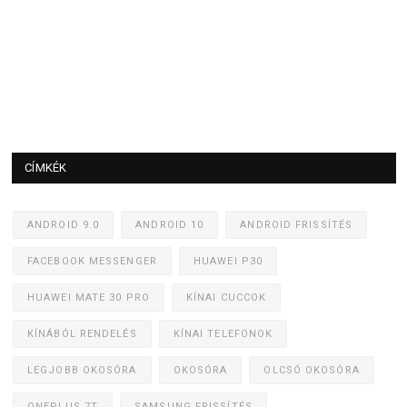
CÍMKÉK
ANDROID 9.0
ANDROID 10
ANDROID FRISSÍTÉS
FACEBOOK MESSENGER
HUAWEI P30
HUAWEI MATE 30 PRO
KÍNAI CUCCOK
KÍNÁBÓL RENDELÉS
KÍNAI TELEFONOK
LEGJOBB OKOSÓRA
OKOSÓRA
OLCSÓ OKOSÓRA
ONEPLUS 7T
SAMSUNG FRISSÍTÉS