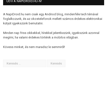
ÜDV A NAPIDROID.HU-N!
A NapiDroid.hu nem csak egy Andriod blog, mindenféle tech témával
foglalkozunk, és az okostelefonok mellett számos érdekes elektronikai
kütyüt igyekszünk bemutatni.
Minden nap friss cikkekkel, hírekkel jelentkezünk, igyekszünk azonnal
megírni, ha valami érdekes történik a mobilos világban.
Kövess minket, és nem maradsz le semmiről!