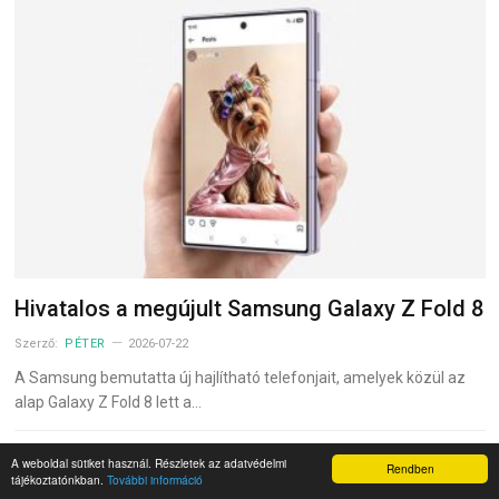
Hivatalos a megújult Samsung Galaxy Z Fold 8
Szerző:
PÉTER
2026-07-22
A Samsung bemutatta új hajlítható telefonjait, amelyek közül az
alap Galaxy Z Fold 8 lett a…
Konyhai teljesítmény új szinten: Bemutatkozik
A weboldal sütiket használ. Részletek az adatvédelmi
Rendben
tájékoztatónkban.
További információ
a BlitzHome BH-228C turmixgép