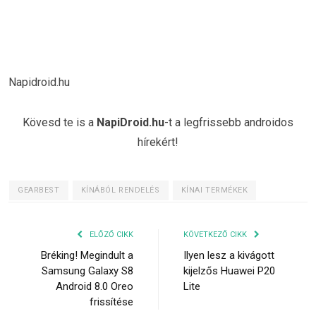
Napidroid.hu
Kövesd te is a
NapiDroid.hu
-t a legfrissebb androidos
hírekért!
GEARBEST
KÍNÁBÓL RENDELÉS
KÍNAI TERMÉKEK
ELŐZŐ CIKK
KÖVETKEZŐ CIKK
Bréking! Megindult a
Ilyen lesz a kivágott
Samsung Galaxy S8
kijelzős Huawei P20
Android 8.0 Oreo
Lite
frissítése