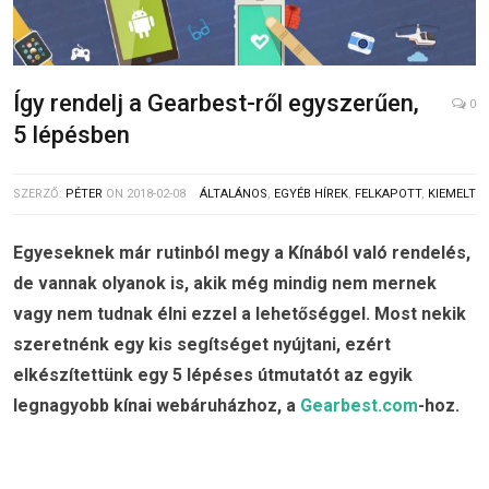
Így rendelj a Gearbest-ről egyszerűen,
0
5 lépésben
SZERZŐ:
PÉTER
ON
2018-02-08
ÁLTALÁNOS
,
EGYÉB HÍREK
,
FELKAPOTT
,
KIEMELT
Egyeseknek már rutinból megy a Kínából való rendelés,
de vannak olyanok is, akik még mindig nem mernek
vagy nem tudnak élni ezzel a lehetőséggel. Most nekik
szeretnénk egy kis segítséget nyújtani, ezért
elkészítettünk egy 5 lépéses útmutatót az egyik
legnagyobb kínai webáruházhoz, a
Gearbest.com
-hoz.