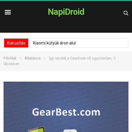
NapiDroid
Kiárusítás
Xiaomi kütyük áron alul
»
»
Főoldal
Általános
Így rendelj a Gearbest-ről egyszerűen, 5
lépésben