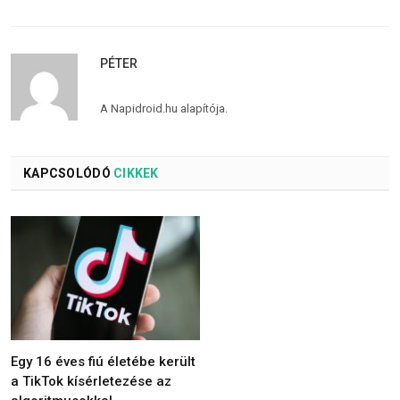
PÉTER
A Napidroid.hu alapítója.
KAPCSOLÓDÓ
CIKKEK
Egy 16 éves fiú életébe került
a TikTok kísérletezése az