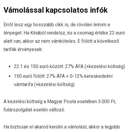
Vámolással kapcsolatos infók
Erről lesz egy hosszabb cikk is, de röviden leírom a
lényeget. Ha Kínából rendelsz, és a csomag értéke 22 euró
alatt van, akkor az nem vámköteles. E fölött a következő
tarifák érvényesek:
22.1 és 150 euró között: 27% ÁFA (+kezelési költség)
150 euró fölött: 27% ÁFA + 0-12% kereskedelmi
vámtarifa (+kezelési költség)
A kezelési költség a Magyar Posta esetében 3.000 Ft,
futárszolgálat esetén változó.
Ha biztosan el akarod kerülni a vámolást, akkor a legjobb