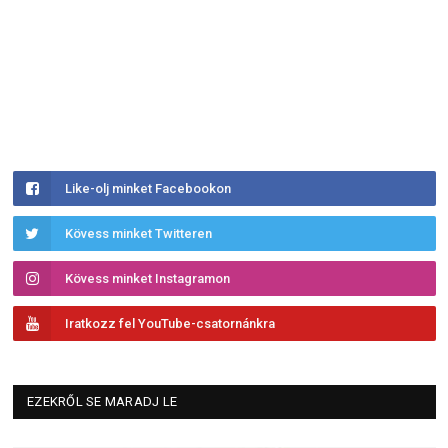
Like-olj minket Facebookon
Kövess minket Twitteren
Kövess minket Instagramon
Iratkozz fel YouTube-csatornánkra
EZEKRŐL SE MARADJ LE