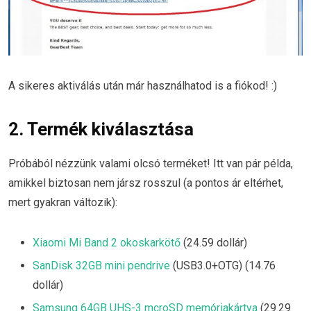
A sikeres aktiválás után már használhatod is a fiókod! :)
2. Termék kiválasztása
Próbából nézzünk valami olcsó terméket! Itt van pár példa,
amikkel biztosan nem jársz rosszul (a pontos ár eltérhet,
mert gyakran változik):
Xiaomi Mi Band 2 okoskarkötő
(24.59 dollár)
SanDisk 32GB mini pendrive
(USB3.0+OTG) (14.76
dollár)
Samsung 64GB UHS-3 mcroSD memóriakártya
(29.29