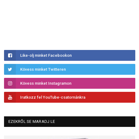
Like-olj minket Facebookon
Kövess minket Twitteren
Kövess minket Instagramon
Iratkozz fel YouTube-csatornánkra
EZEKRŐL SE MARADJ LE