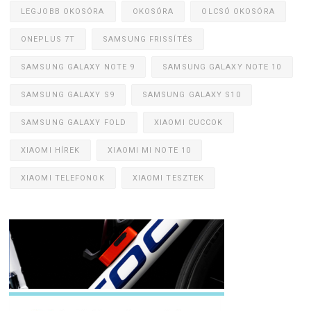
LEGJOBB OKOSÓRA
OKOSÓRA
OLCSÓ OKOSÓRA
ONEPLUS 7T
SAMSUNG FRISSÍTÉS
SAMSUNG GALAXY NOTE 9
SAMSUNG GALAXY NOTE 10
SAMSUNG GALAXY S9
SAMSUNG GALAXY S10
SAMSUNG GALAXY FOLD
XIAOMI CUCCOK
XIAOMI HÍREK
XIAOMI MI NOTE 10
XIAOMI TELEFONOK
XIAOMI TESZTEK