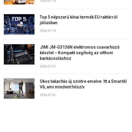
2026-07-19
Top 5 népszerű kínai termék EU raktárról
júliusban
2026-07-14
JIMI JM-G3136N elektromos csavarhúzó
készlet – Kompakt segítség az otthoni
barkácsoláshoz
2026-07-07
Okos takarítás új szintre emelve: Itt a SmartAI
V6, ami mindent felszív
2026-07-01