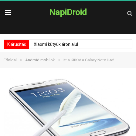
NapiDroid
Kiárusítás
Xiaomi kütyük áron alul
»
»
Főoldal
Android mobilok
Itt a KitKat a Galaxy Note II-re!