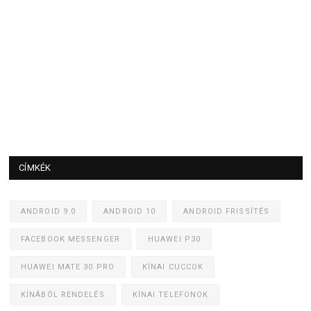
CÍMKÉK
ANDROID 9.0
ANDROID 10
ANDROID FRISSÍTÉS
FACEBOOK MESSENGER
HUAWEI P30
HUAWEI MATE 30 PRO
KÍNAI CUCCOK
KÍNÁBÓL RENDELÉS
KÍNAI TELEFONOK