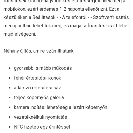
frissítések kisebb-nagyobb késleltetéssel jelennek meg a
mobilokon, ezért érdemes 1-2 naponta ellenőrizni. Ezt a
készüléken a Beállítások -> A telefonról -> Szoftverfrissítés
menüpontban tehetitek meg, és magát a frissítést is itt lehet
majd elvégezni.
Néhány újítás, amire számíthatunk:
gyorsabb, simább működés
fehér értesítési ikonok
átlátszó értesítési sáv
teljes képernyős galéria
kamera indítási lehetőség a lezárt képernyőn
vezetéknélküli nyomtatás
NFC fizetés egy érintéssel