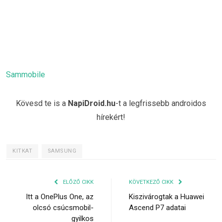
Sammobile
Kövesd te is a
NapiDroid.hu
-t a legfrissebb androidos
hírekért!
KITKAT
SAMSUNG
ELŐZŐ CIKK
KÖVETKEZŐ CIKK
Itt a OnePlus One, az
Kiszivárogtak a Huawei
olcsó csúcsmobil-
Ascend P7 adatai
gyilkos