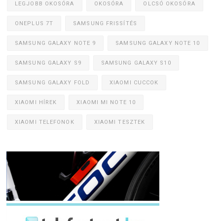
LEGJOBB OKOSÓRA
OKOSÓRA
OLCSÓ OKOSÓRA
ONEPLUS 7T
SAMSUNG FRISSÍTÉS
SAMSUNG GALAXY NOTE 9
SAMSUNG GALAXY NOTE 10
SAMSUNG GALAXY S9
SAMSUNG GALAXY S10
SAMSUNG GALAXY FOLD
XIAOMI CUCCOK
XIAOMI HÍREK
XIAOMI MI NOTE 10
XIAOMI TELEFONOK
XIAOMI TESZTEK