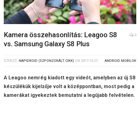
Kamera összehasonlítás: Leagoo S8
0
vs. Samsung Galaxy S8 Plus
SZERZŐ:
NAPIDROID (SZPONZORÁLT CIKK)
ON
2017-10-27
ANDROID MOBILOK
A Leagoo nemrég kiadott egy videót, amelyben az új S8
készülékük kijelzője volt a középpontban, most pedig a
kamerákat igyekeztek bemutatni a legújabb felvételen.