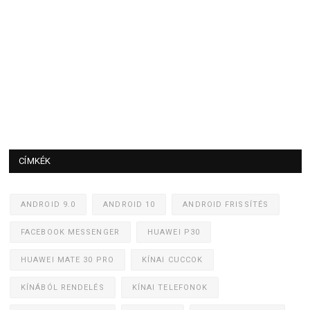
CÍMKÉK
ANDROID 9.0
ANDROID 10
ANDROID FRISSÍTÉS
FACEBOOK MESSENGER
HUAWEI P30
HUAWEI MATE 30 PRO
KÍNAI CUCCOK
KÍNÁBÓL RENDELÉS
KÍNAI TELEFONOK