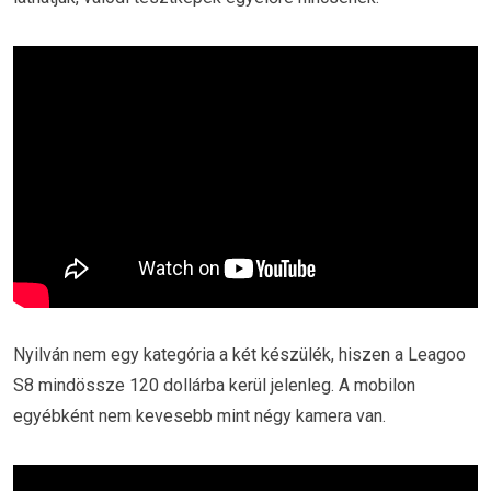
Nyilván nem egy kategória a két készülék, hiszen a Leagoo
S8 mindössze 120 dollárba kerül jelenleg. A mobilon
egyébként nem kevesebb mint négy kamera van.