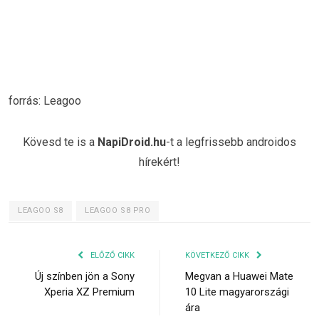
forrás: Leagoo
Kövesd te is a
NapiDroid.hu
-t a legfrissebb androidos
hírekért!
LEAGOO S8
LEAGOO S8 PRO
ELŐZŐ CIKK
KÖVETKEZŐ CIKK
Új színben jön a Sony
Megvan a Huawei Mate
Xperia XZ Premium
10 Lite magyarországi
ára