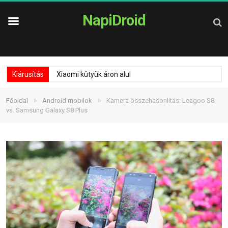
NapiDroid
Kiárusítás
Xiaomi kütyük áron alul
»
»
Főoldal
Android mobilok
Kamera összehasonlítás: Leagoo S8
vs. Samsung Galaxy S8 Plus