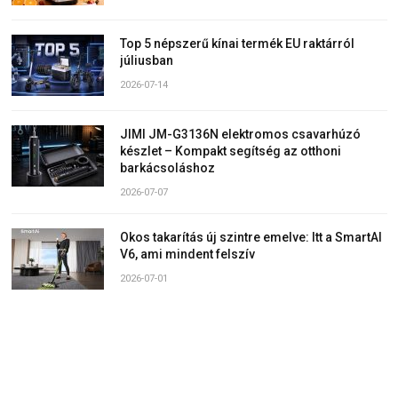
Top 5 népszerű kínai termék EU raktárról
júliusban
2026-07-14
JIMI JM-G3136N elektromos csavarhúzó
készlet – Kompakt segítség az otthoni
barkácsoláshoz
2026-07-07
Okos takarítás új szintre emelve: Itt a SmartAI
V6, ami mindent felszív
2026-07-01