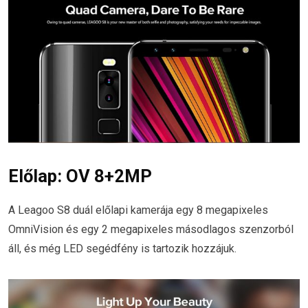
Előlap: OV 8+2MP
A Leagoo S8 duál előlapi kamerája egy 8 megapixeles
OmniVision és egy 2 megapixeles másodlagos szenzorból
áll, és még LED segédfény is tartozik hozzájuk.