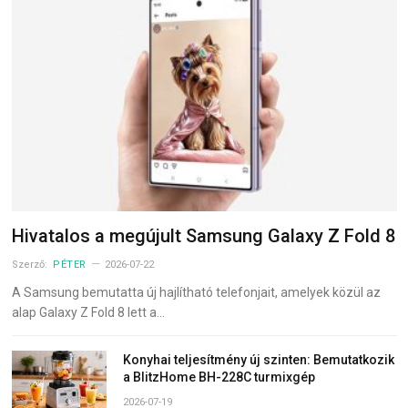
Hivatalos a megújult Samsung Galaxy Z Fold 8
Szerző:
PÉTER
2026-07-22
A Samsung bemutatta új hajlítható telefonjait, amelyek közül az
alap Galaxy Z Fold 8 lett a…
Konyhai teljesítmény új szinten: Bemutatkozik
a BlitzHome BH-228C turmixgép
2026-07-19