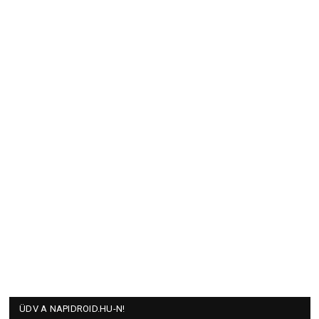
ÜDV A NAPIDROID.HU-N!