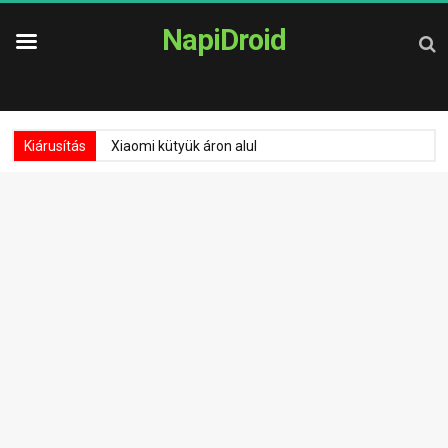
NapiDroid
Kiárusítás
Xiaomi kütyük áron alul