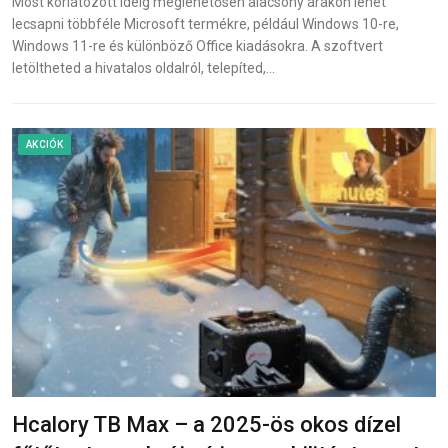
Most korlátozott ideig meglehetősen alacsony árakon lehet
lecsapni többféle Microsoft termékre, például Windows 10-re,
Windows 11-re és különböző Office kiadásokra. A szoftvert
letöltheted a hivatalos oldalról, telepíted,…
AKCIÓK
Hcalory TB Max – a 2025-ös okos dízel