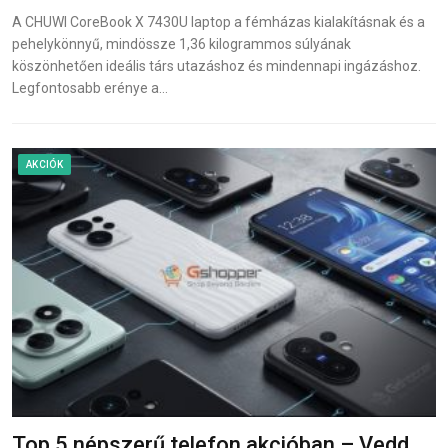
A CHUWI CoreBook X 7430U laptop a fémházas kialakításnak és a
pehelykönnyű, mindössze 1,36 kilogrammos súlyának
köszönhetően ideális társ utazáshoz és mindennapi ingázáshoz.
Legfontosabb erénye a…
AKCIÓK
Top 5 népszerű telefon akcióban – Vedd