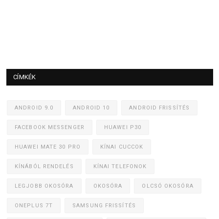
CÍMKÉK
ANDROID 9.0
ANDROID 10
ANDROID FRISSÍTÉS
FACEBOOK MESSENGER
HUAWEI P30
HUAWEI MATE 30 PRO
KÍNAI CUCCOK
KÍNÁBÓL RENDELÉS
KÍNAI TELEFONOK
LEGJOBB OKOSÓRA
OKOSÓRA
OLCSÓ OKOSÓRA
ONEPLUS 7T
SAMSUNG FRISSÍTÉS