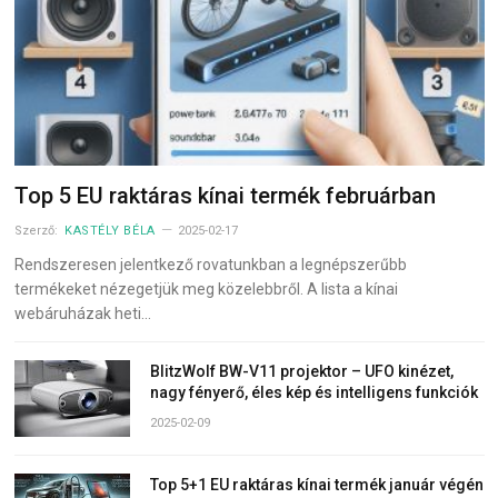
Top 5 EU raktáras kínai termék februárban
Szerző:
KASTÉLY BÉLA
2025-02-17
Rendszeresen jelentkező rovatunkban a legnépszerűbb
termékeket nézegetjük meg közelebbről. A lista a kínai
webáruházak heti…
BlitzWolf BW-V11 projektor – UFO kinézet,
nagy fényerő, éles kép és intelligens funkciók
2025-02-09
Top 5+1 EU raktáras kínai termék január végén