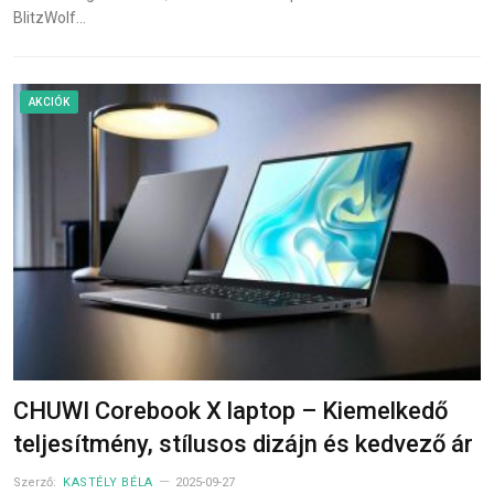
BlitzWolf…
AKCIÓK
CHUWI Corebook X laptop – Kiemelkedő
teljesítmény, stílusos dizájn és kedvező ár
Szerző:
KASTÉLY BÉLA
2025-09-27