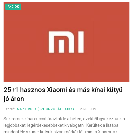
AKCIÓK
25+1 hasznos Xiaomi és más kínai kütyü
jó áron
Szerző:
NAPIDROID (SZPONZORÁLT CIKK)
2025-10-19
Sok remek kínai cuccot áraztak le a héten, ezekből igyekeztünk a
legjobbakat, legérdekesebbeket kiválogatni. Kerültek a listába
mindenféle szuper kütyük olyan márkáktól, mint a Xiaomi, az…