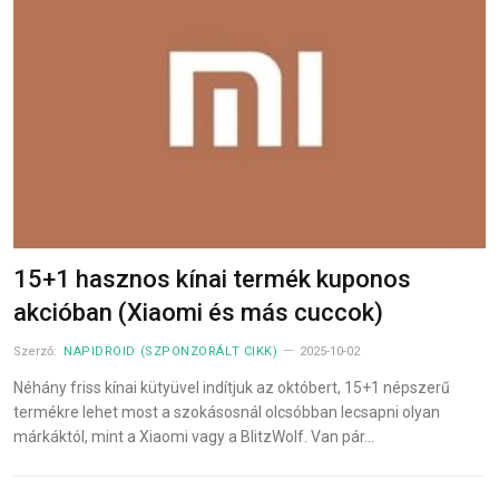
15+1 hasznos kínai termék kuponos
akcióban (Xiaomi és más cuccok)
Szerző:
NAPIDROID (SZPONZORÁLT CIKK)
2025-10-02
Néhány friss kínai kütyüvel indítjuk az októbert, 15+1 népszerű
termékre lehet most a szokásosnál olcsóbban lecsapni olyan
márkáktól, mint a Xiaomi vagy a BlitzWolf. Van pár…