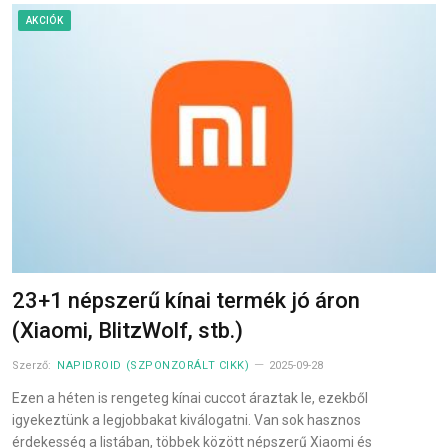
AKCIÓK
23+1 népszerű kínai termék jó áron
(Xiaomi, BlitzWolf, stb.)
Szerző:
NAPIDROID (SZPONZORÁLT CIKK)
2025-09-28
Ezen a héten is rengeteg kínai cuccot áraztak le, ezekből
igyekeztünk a legjobbakat kiválogatni. Van sok hasznos
érdekesség a listában, többek között népszerű Xiaomi és