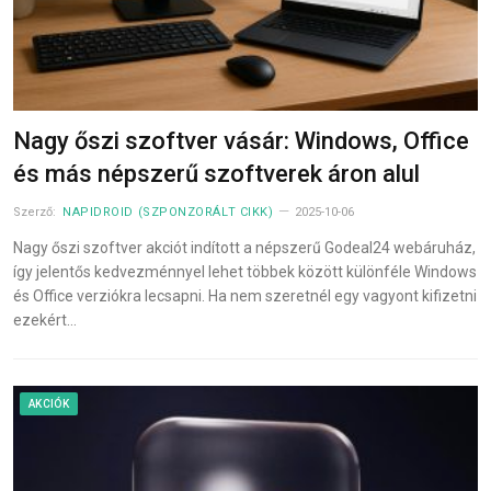
Nagy őszi szoftver vásár: Windows, Office
és más népszerű szoftverek áron alul
Szerző:
NAPIDROID (SZPONZORÁLT CIKK)
2025-10-06
Nagy őszi szoftver akciót indított a népszerű Godeal24 webáruház,
így jelentős kedvezménnyel lehet többek között különféle Windows
és Office verziókra lecsapni. Ha nem szeretnél egy vagyont kifizetni
ezekért…
AKCIÓK