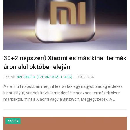
30+2 népszerű Xiaomi és más kínai termék
áron alul október elején
Szerző:
NAPIDROID (SZPONZORÁLT CIKK)
2025-10-06
Az elmúlt napokban megint leáraztak egy nagyobb adag érdekes
kínai kütyüt, vannak köztük mindenféle hasznos termékek olyan
márkáktól, mint a Xiaomi vagy a BlitzWolf. Megjegyzések: A…
AKCIÓK