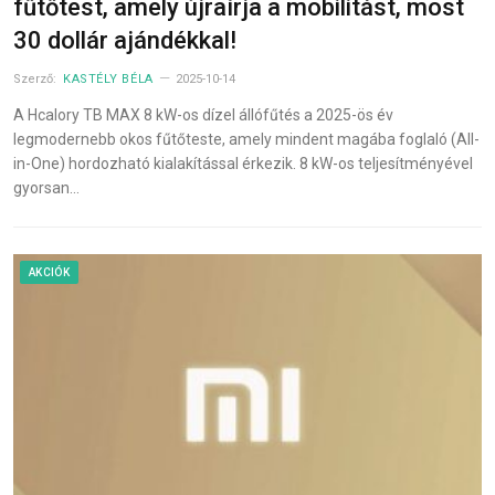
fűtőtest, amely újraírja a mobilitást, most
30 dollár ajándékkal!
Szerző:
KASTÉLY BÉLA
2025-10-14
A Hcalory TB MAX 8 kW-os dízel állófűtés a 2025-ös év
legmodernebb okos fűtőteste, amely mindent magába foglaló (All-
in-One) hordozható kialakítással érkezik. 8 kW-os teljesítményével
gyorsan…
AKCIÓK