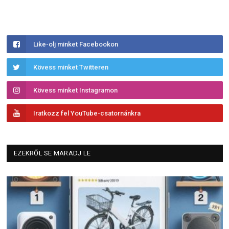
Like-olj minket Facebookon
Kövess minket Twitteren
Kövess minket Instagramon
Iratkozz fel YouTube-csatornánkra
EZEKRŐL SE MARADJ LE