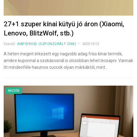
27+1 szuper kínai kütyü jó áron (Xiaomi,
Lenovo, BlitzWolf, stb.)
Szerző:
NAPIDROID (SZPONZORÁLT CIKK)
2025-10-13
A héten megint érkezett egy nagyobb adag friss kínai termék,
amikre kuponnal a szokásosnál is olcsóbban lehet lecsapni. Vannak
itt mindenféle hasznos cuccok olyan márkáktól, mint…
AKCIÓK