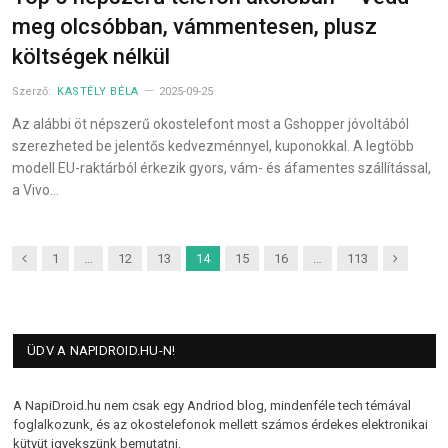
meg olcsóbban, vámmentesen, plusz
költségek nélkül
Szerző:
KASTÉLY BÉLA
2025-09-25
Az alábbi öt népszerű okostelefont most a Gshopper jóvoltából
szerezheted be jelentős kedvezménnyel, kuponokkal. A legtöbb
modell EU-raktárból érkezik gyors, vám- és áfamentes szállítással,
a Vivo…
Previous
Next
1
…
12
13
14
15
16
…
113
ÜDV A NAPIDROID.HU-N!
A NapiDroid.hu nem csak egy Andriod blog, mindenféle tech témával
foglalkozunk, és az okostelefonok mellett számos érdekes elektronikai
kütyüt igyekszünk bemutatni.