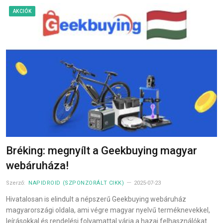
AKCIÓK
Bréking: megnyílt a Geekbuying magyar
webáruháza!
Szerző:
NAPIDROID (SZPONZORÁLT CIKK)
2025-07-23
Hivatalosan is elindult a népszerű Geekbuying webáruház
magyarországi oldala, ami végre magyar nyelvű terméknevekkel,
leírásokkal és rendelési folyamattal várja a hazai felhasználókat.