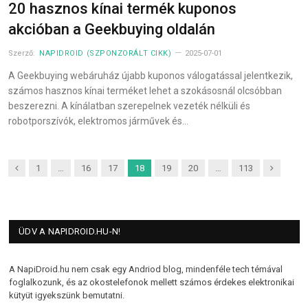
20 hasznos kínai termék kuponos
akcióban a Geekbuying oldalán
Szerző:
NAPIDROID (SZPONZORÁLT CIKK)
2025-07-01
A Geekbuying webáruház újabb kuponos válogatással jelentkezik,
számos hasznos kínai terméket lehet a szokásosnál olcsóbban
beszerezni. A kínálatban szerepelnek vezeték nélküli és
robotporszívók, elektromos járművek és…
Previous
Next
1
…
16
17
18
19
20
…
113
ÜDV A NAPIDROID.HU-N!
A NapiDroid.hu nem csak egy Andriod blog, mindenféle tech témával
foglalkozunk, és az okostelefonok mellett számos érdekes elektronikai
kütyüt igyekszünk bemutatni.