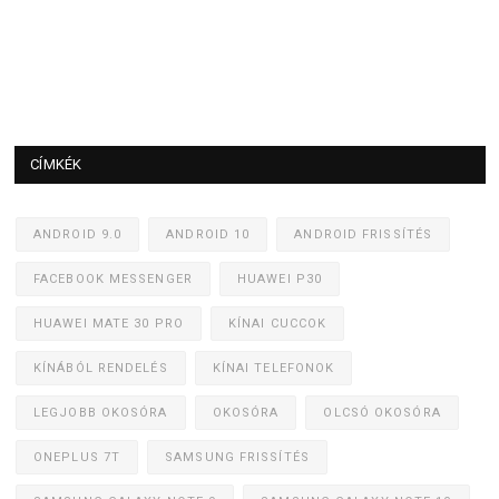
CÍMKÉK
ANDROID 9.0
ANDROID 10
ANDROID FRISSÍTÉS
FACEBOOK MESSENGER
HUAWEI P30
HUAWEI MATE 30 PRO
KÍNAI CUCCOK
KÍNÁBÓL RENDELÉS
KÍNAI TELEFONOK
LEGJOBB OKOSÓRA
OKOSÓRA
OLCSÓ OKOSÓRA
ONEPLUS 7T
SAMSUNG FRISSÍTÉS