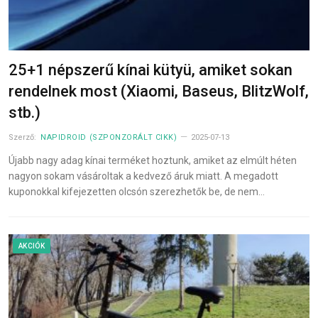
25+1 népszerű kínai kütyü, amiket sokan
rendelnek most (Xiaomi, Baseus, BlitzWolf,
stb.)
Szerző:
NAPIDROID (SZPONZORÁLT CIKK)
2025-07-13
Újabb nagy adag kínai terméket hoztunk, amiket az elmúlt héten
nagyon sokam vásároltak a kedvező áruk miatt. A megadott
kuponokkal kifejezetten olcsón szerezhetők be, de nem…
AKCIÓK