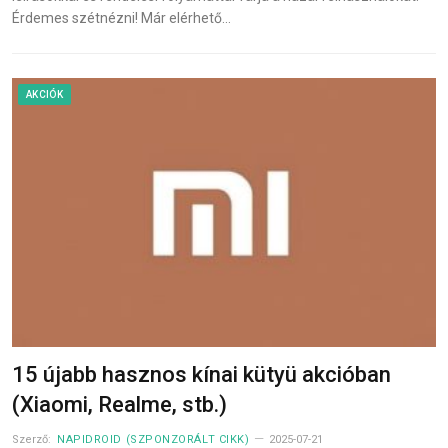
Érdemes szétnézni! Már elérhető…
AKCIÓK
15 újabb hasznos kínai kütyü akcióban
(Xiaomi, Realme, stb.)
Szerző:
NAPIDROID (SZPONZORÁLT CIKK)
2025-07-21