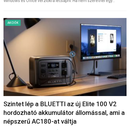
Windows és Office verziókra lecsapni. Ha nem szeretnél egy…
AKCIÓK
Szintet lép a BLUETTI az új Elite 100 V2
hordozható akkumulátor állomással, ami a
népszerű AC180-at váltja