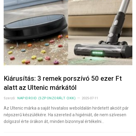
Kiárusítás: 3 remek porszívó 50 ezer Ft
alatt az Ultenic márkától
Szerző:
NAPIDROID (SZPONZORÁLT CIKK)
2025-07-11
Az Ultenic márka a saját hivatalos weboldalán hirdetett akciót pár
népszerű készülékére. Ha szereted a higiéniát, de nem szívesen
dolgozol érte órákon át, minden bizonnyal értékelni…