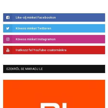
Like-olj minket Facebookon
Kövess minket Twitteren
Kövess minket Instagramon
Iratkozz fel YouTube-csatornánkra
EZEKRŐL SE MARADJ LE