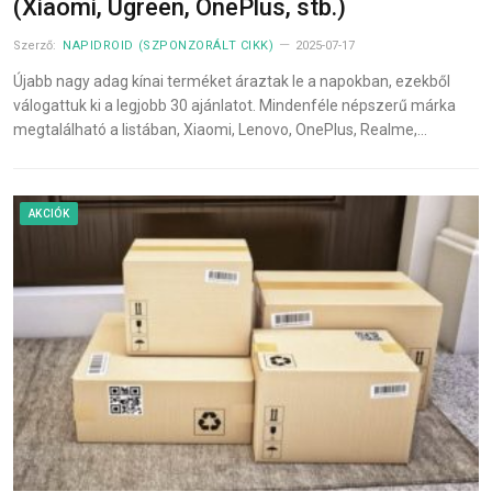
(Xiaomi, Ugreen, OnePlus, stb.)
Szerző:
NAPIDROID (SZPONZORÁLT CIKK)
2025-07-17
Újabb nagy adag kínai terméket áraztak le a napokban, ezekből
válogattuk ki a legjobb 30 ajánlatot. Mindenféle népszerű márka
megtalálható a listában, Xiaomi, Lenovo, OnePlus, Realme,…
AKCIÓK