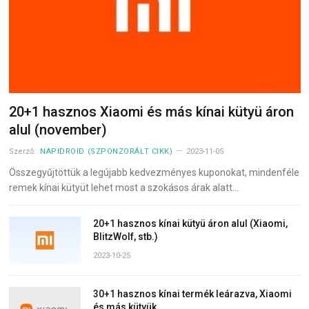
20+1 hasznos Xiaomi és más kínai kütyü áron
alul (november)
Szerző:
NAPIDROID (SZPONZORÁLT CIKK)
2023-11-05
Összegyűjtöttük a legújabb kedvezményes kuponokat, mindenféle
remek kínai kütyüt lehet most a szokásos árak alatt…
20+1 hasznos kínai kütyü áron alul (Xiaomi,
BlitzWolf, stb.)
2023-10-25
30+1 hasznos kínai termék leárazva, Xiaomi
és más kütyük