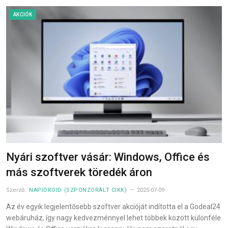
AKCIÓK
Nyári szoftver vásár: Windows, Office és
más szoftverek töredék áron
Szerző:
NAPIDROID (SZPONZORÁLT CIKK)
2025-07-09
Az év egyik legjelentősebb szoftver akcióját indította el a Godeal24
webáruház, így nagy kedvezménnyel lehet többek között különféle