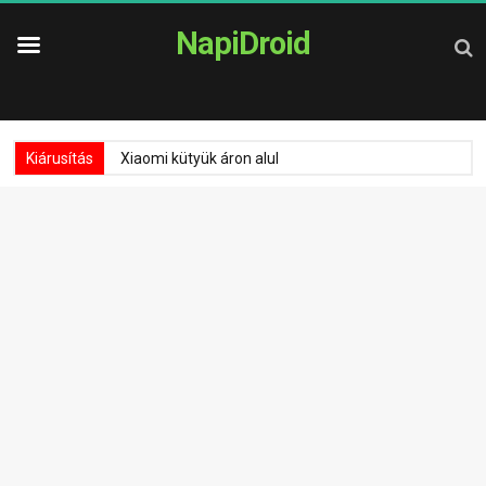
NapiDroid
Kiárusítás
Xiaomi kütyük áron alul