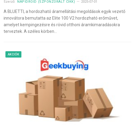
Szerző:
NAPIDROID (SZPONZORÁLT CIKK)
2025-07-01
A BLUETTI, a hordozható áramellátási megoldások egyik vezető
innovátora bemutatta az Elite 100 V2 hordozható erőművet,
amelyet kempingezésre és rövid otthoni áramkimaradásokra
terveztek. A széles körben…
AKCIÓK