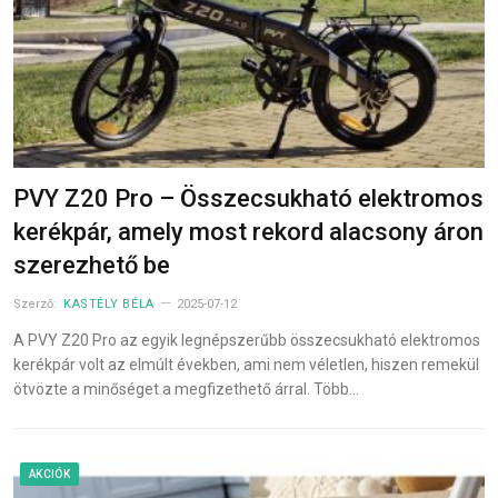
PVY Z20 Pro – Összecsukható elektromos
kerékpár, amely most rekord alacsony áron
szerezhető be
Szerző:
KASTÉLY BÉLA
2025-07-12
A PVY Z20 Pro az egyik legnépszerűbb összecsukható elektromos
kerékpár volt az elmúlt években, ami nem véletlen, hiszen remekül
ötvözte a minőséget a megfizethető árral. Több…
AKCIÓK