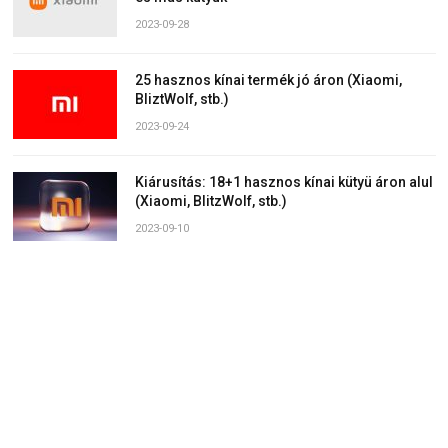
2023-09-28
25 hasznos kínai termék jó áron (Xiaomi,
BliztWolf, stb.)
2023-09-24
Kiárusítás: 18+1 hasznos kínai kütyü áron alul
(Xiaomi, BlitzWolf, stb.)
2023-09-10