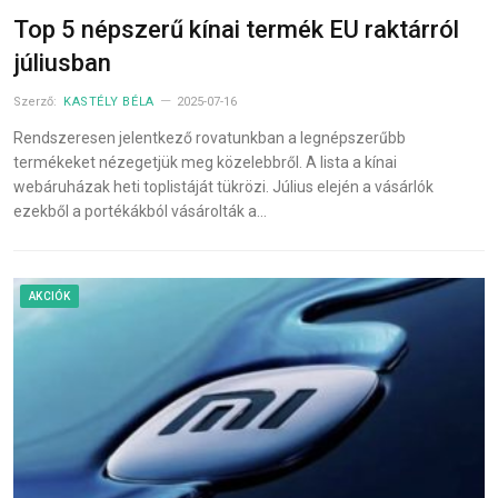
Top 5 népszerű kínai termék EU raktárról
júliusban
Szerző:
KASTÉLY BÉLA
2025-07-16
Rendszeresen jelentkező rovatunkban a legnépszerűbb
termékeket nézegetjük meg közelebbről. A lista a kínai
webáruházak heti toplistáját tükrözi. Július elején a vásárlók
ezekből a portékákból vásárolták a…
AKCIÓK