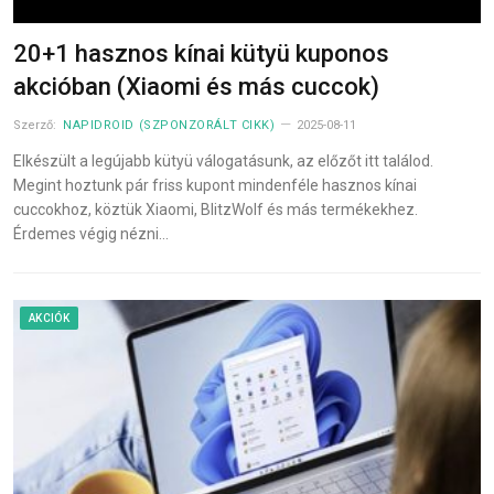
20+1 hasznos kínai kütyü kuponos
akcióban (Xiaomi és más cuccok)
Szerző:
NAPIDROID (SZPONZORÁLT CIKK)
2025-08-11
Elkészült a legújabb kütyü válogatásunk, az előzőt itt találod.
Megint hoztunk pár friss kupont mindenféle hasznos kínai
cuccokhoz, köztük Xiaomi, BlitzWolf és más termékekhez.
Érdemes végig nézni…
AKCIÓK