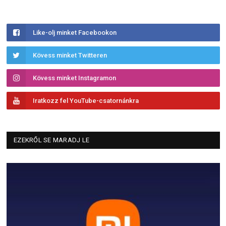
Like-olj minket Facebookon
Kövess minket Twitteren
Kövess minket Instagramon
Iratkozz fel YouTube-csatornánkra
EZEKRŐL SE MARADJ LE