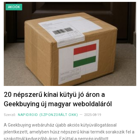
AKCIÓK
20 népszerű kínai kütyü jó áron a
Geekbuying új magyar weboldaláról
Szerző:
NAPIDROID (SZPONZORÁLT CIKK)
2025-08-19
A Geekbuying webáruház újabb akciós kütyüválogatással
jelentkezett, amelyben húsz népszerű kínai termék sorakozik fel a
szokottnál kedvezőbb áron. Ezúttal a nemrég indított