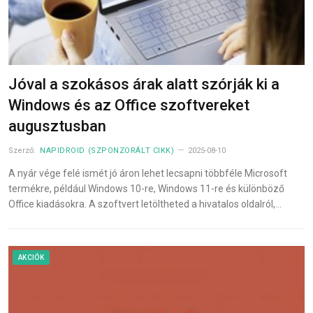
Jóval a szokásos árak alatt szórják ki a
Windows és az Office szoftvereket
augusztusban
Szerző:
NAPIDROID (SZPONZORÁLT CIKK)
2025-08-10
A nyár vége felé ismét jó áron lehet lecsapni többféle Microsoft
termékre, például Windows 10-re, Windows 11-re és különböző
Office kiadásokra. A szoftvert letöltheted a hivatalos oldalról,…
AKCIÓK