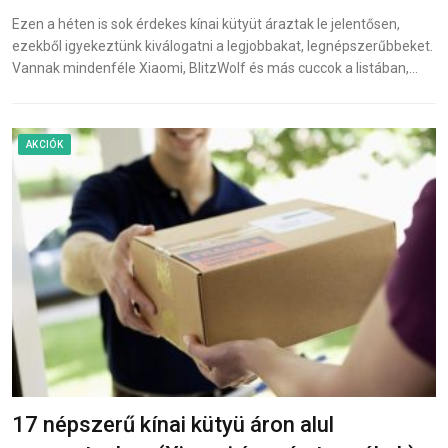
Ezen a héten is sok érdekes kínai kütyüt áraztak le jelentősen,
ezekből igyekeztünk kiválogatni a legjobbakat, legnépszerűbbeket.
Vannak mindenféle Xiaomi, BlitzWolf és más cuccok a listában,…
AKCIÓK
17 népszerű kínai kütyü áron alul