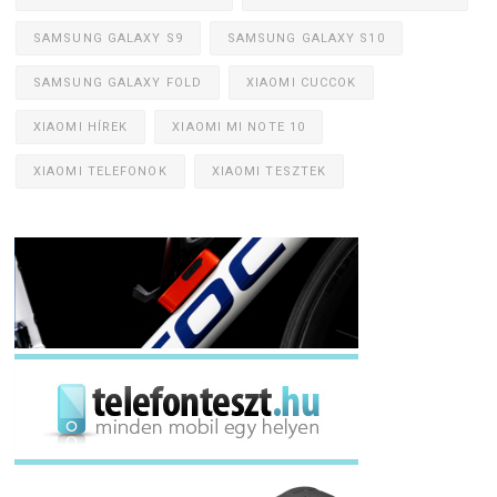
SAMSUNG GALAXY S9
SAMSUNG GALAXY S10
SAMSUNG GALAXY FOLD
XIAOMI CUCCOK
XIAOMI HÍREK
XIAOMI MI NOTE 10
XIAOMI TELEFONOK
XIAOMI TESZTEK