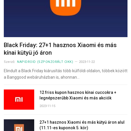
Black Friday: 27+1 hasznos Xiaomi és más
kínai kütyü jó áron
Szerző:
NAPIDROID (SZPONZORÁLT CIKK)
2023-11-22
Elindult a Black Friday kiárusítás több külföldi oldalon, többek között
a Banggood webáruházban is, ahonnan…
12 friss kupon hasznos kínai cuccokra +
legnépszerűbb Xiaomi és más akciók
2023-11-15
27+1 hasznos Xiaomi és más kütyü áron alul
(11.11-es kuponok 5. kör)