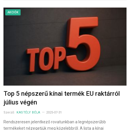
AKCIÓK
Top 5 népszerű kínai termék EU raktárról
július végén
Szerző:
KASTÉLY BÉLA
2025-07-31
Rendszeresen jelentkező rovatunkban a legnépszerűbb
termékeket nézegetjük meg közelebbről. A lista a kínai