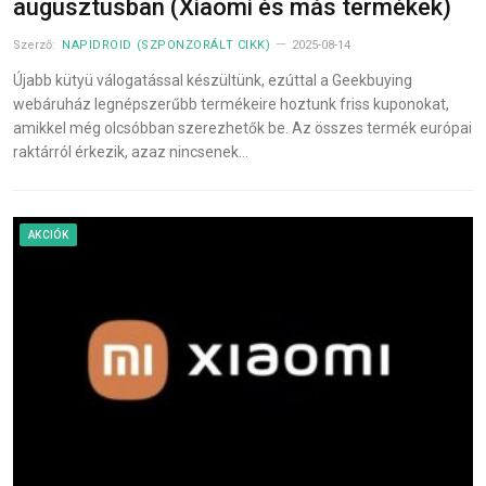
augusztusban (Xiaomi és más termékek)
Szerző:
NAPIDROID (SZPONZORÁLT CIKK)
2025-08-14
Újabb kütyü válogatással készültünk, ezúttal a Geekbuying
webáruház legnépszerűbb termékeire hoztunk friss kuponokat,
amikkel még olcsóbban szerezhetők be. Az összes termék európai
raktárról érkezik, azaz nincsenek…
AKCIÓK