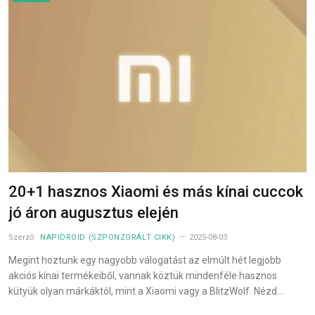
20+1 hasznos Xiaomi és más kínai cuccok
jó áron augusztus elején
Szerző:
NAPIDROID (SZPONZORÁLT CIKK)
2025-08-03
Megint hoztunk egy nagyobb válogatást az elmúlt hét legjobb
akciós kínai termékeiből, vannak köztük mindenféle hasznos
kütyük olyan márkáktól, mint a Xiaomi vagy a BlitzWolf. Nézd…