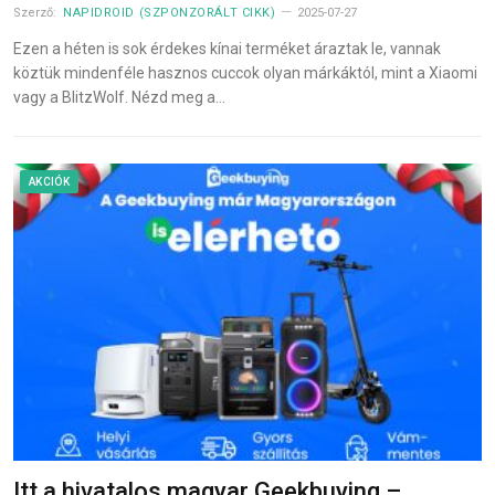
Szerző:
NAPIDROID (SZPONZORÁLT CIKK)
2025-07-27
Ezen a héten is sok érdekes kínai terméket áraztak le, vannak
köztük mindenféle hasznos cuccok olyan márkáktól, mint a Xiaomi
vagy a BlitzWolf. Nézd meg a…
AKCIÓK
Itt a hivatalos magyar Geekbuying –