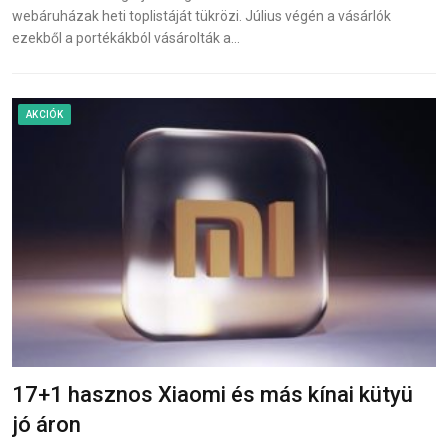
webáruházak heti toplistáját tükrözi. Július végén a vásárlók
ezekből a portékákból vásárolták a…
AKCIÓK
17+1 hasznos Xiaomi és más kínai kütyü
jó áron