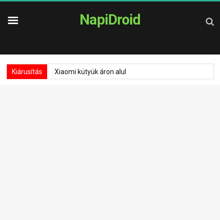
NapiDroid
Kiárusítás
Xiaomi kütyük áron alul