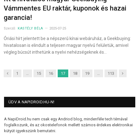
Vámmentes EU raktár, kuponok és hazai
garancia!
Szerző:
KASTÉLY BÉLA
2025-07-25
Óriási hírt jelentett be a népszerű kínai webáruház, a Geekbuying:
hivatalosan is elindult a teljesen magyar nyelvű felületük, amivel
végleg búcsút inthetünk a nyelvi nehézségeknek és…
Previous
Next
1
…
15
16
17
18
19
…
113
ÜDV A NAPIDROID.HU-N!
A NapiDroid.hu nem csak egy Andriod blog, mindenféle tech témával
foglalkozunk, és az okostelefonok mellett számos érdekes elektronikai
kütyüt igyekszünk bemutatni.