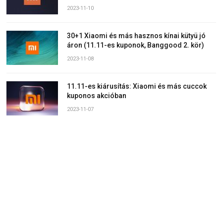
2023-11-10
30+1 Xiaomi és más hasznos kínai kütyü jó
áron (11.11-es kuponok, Banggood 2. kör)
2023-11-08
11.11-es kiárusítás: Xiaomi és más cuccok
kuponos akcióban
2023-11-07