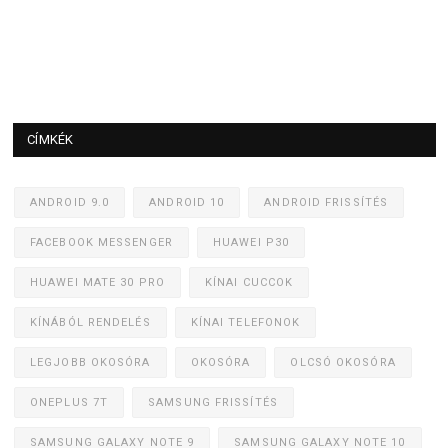
CÍMKÉK
ANDROID 9.0
ANDROID 10
ANDROID FRISSÍTÉS
FACEBOOK MESSENGER
HUAWEI P30
HUAWEI MATE 30 PRO
KÍNAI CUCCOK
KÍNÁBÓL RENDELÉS
KÍNAI TELEFONOK
LEGJOBB OKOSÓRA
OKOSÓRA
OLCSÓ OKOSÓRA
ONEPLUS 7T
SAMSUNG FRISSÍTÉS
SAMSUNG GALAXY NOTE 9
SAMSUNG GALAXY NOTE 10