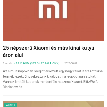
25 népszerű Xiaomi és más kínai kütyü
áron alul
Szerző:
NAPIDROID (SZPONZORÁLT CIKK)
2025-08-07
Az elmúlt napokban megint érkezett egy nagy rakat leárazott kínai
termék, ezekből igyekeztünk kiválogatni a legjobb ajánlatokat.
Vannak limitált kuponok mindenféle hasznos Xiaomi, BlitzWolf,
Blackview és…
AKCIÓK