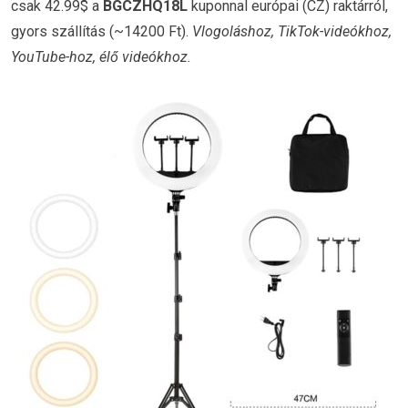
csak 42.99$ a
BGCZHQ18L
kuponnal európai (CZ) raktárról,
gyors szállítás (~14200 Ft).
Vlogoláshoz, TikTok-videókhoz,
YouTube-hoz, élő videókhoz.