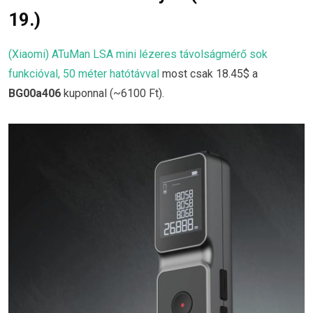
19.)
(Xiaomi) ATuMan LSA mini lézeres távolságmérő sok
funkcióval, 50 méter hatótávval
most csak 18.45$ a
BG00a406
kuponnal (~6100 Ft).