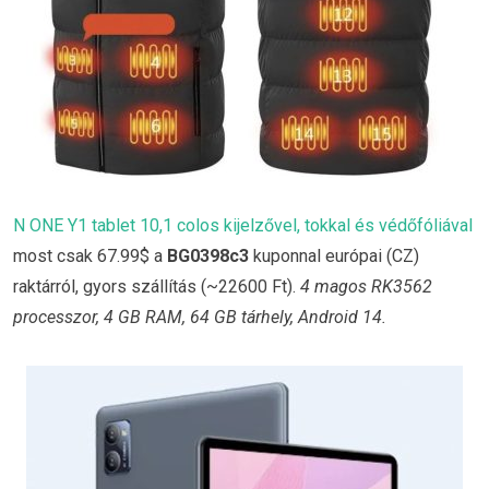
N ONE Y1 tablet 10,1 colos kijelzővel, tokkal és védőfóliával
most csak 67.99$ a
BG0398c3
kuponnal európai (CZ)
raktárról, gyors szállítás (~22600 Ft).
4 magos RK3562
processzor, 4 GB RAM, 64 GB tárhely, Android 14.