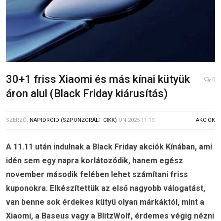
30+1 friss Xiaomi és más kínai kütyük
0
áron alul (Black Friday kiárusítás)
SZERZŐ:
NAPIDROID (SZPONZORÁLT CIKK)
ON
2025-11-19
AKCIÓK
A 11.11 után indulnak a Black Friday akciók Kínában, ami
idén sem egy napra korlátozódik, hanem egész
november második felében lehet számítani friss
kuponokra. Elkészítettük az első nagyobb válogatást,
van benne sok érdekes kütyü olyan márkáktól, mint a
Xiaomi, a Baseus vagy a BlitzWolf, érdemes végig nézni