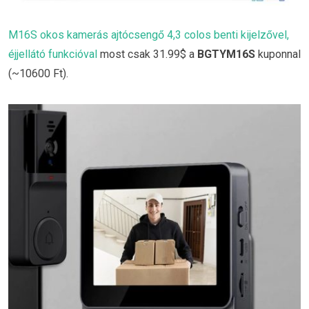
M16S okos kamerás ajtócsengő 4,3 colos benti kijelzővel,
éjjellátó funkcióval
most csak 31.99$ a
BGTYM16S
kuponnal
(~10600 Ft).