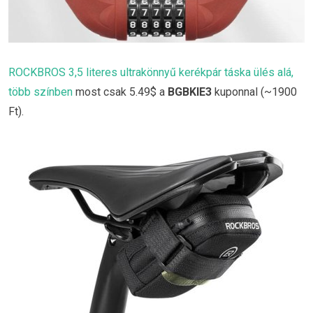
ROCKBROS 3,5 literes ultrakönnyű kerékpár táska ülés alá,
több színben
most csak 5.49$ a
BGBKIE3
kuponnal (~1900
Ft).