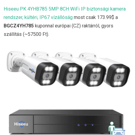
Hiseeu PK 4YHB785 5MP 8CH WiFi IP biztonsági kamera
rendszer, kültéri, IP67 vízállóság
most csak 173.99$ a
BGCZ4YH785
kuponnal európai (CZ) raktárról, gyors
szállítás (~57500 Ft).