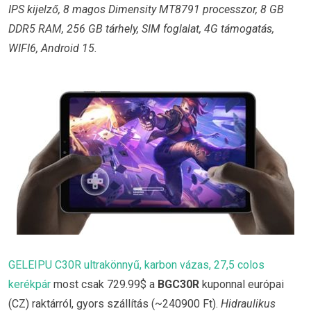
IPS kijelző, 8 magos Dimensity MT8791 processzor, 8 GB
DDR5 RAM, 256 GB tárhely, SIM foglalat, 4G támogatás,
WIFI6, Android 15.
GELEIPU C30R ultrakönnyű, karbon vázas, 27,5 colos
kerékpár
most csak 729.99$ a
BGC30R
kuponnal európai
(CZ) raktárról, gyors szállítás (~240900 Ft).
Hidraulikus