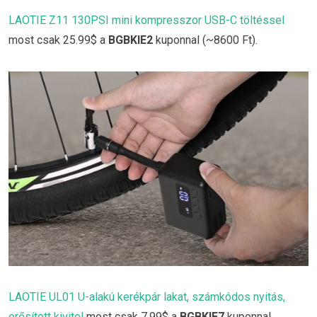
LAOTIE Z11 130PSI mini kompresszor USB-C töltéssel
most csak 25.99$ a
BGBKIE2
kuponnal (~8600 Ft).
LAOTIE UL01 U-alakú kerékpár lakat, számkódos nyitás,
erősített kivitel
most csak 7.99$ a
BGBKIE7
kuponnal