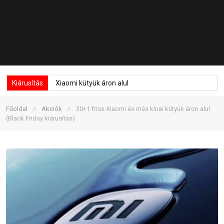
Kiárusítás
Xiaomi kütyük áron alul
»
»
Főoldal
Akciók
30+1 friss Xiaomi és más kínai kütyük áron alul
(Black Friday kiárusítás)