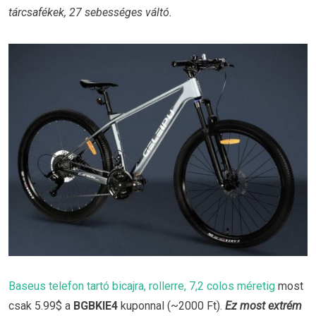
tárcsafékek, 27 sebességes váltó.
Baseus telefon tartó bicajra, rollerre, 7,2 colos méretig
most
csak 5.99$ a
BGBKIE4
kuponnal (~2000 Ft).
Ez most extrém