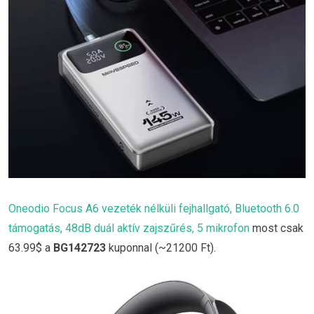
Oneodio Focus A6 vezeték nélküli fejhallgató, Bluetooth 6.0
támogatás, 48dB duál aktív zajszűrés, 5 mikrofon
most csak
63.99$ a
BG142723
kuponnal (~21200 Ft).