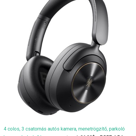
4 colos, 3 csatornás autós kamera, menetrögzítő, parkoló