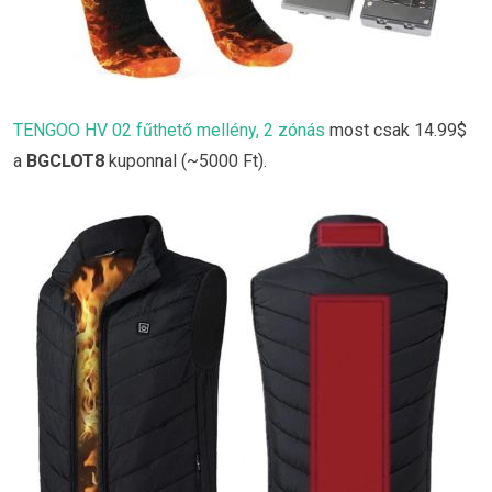
TENGOO HV 02 fűthető mellény, 2 zónás
most csak 14.99$
a
BGCLOT8
kuponnal (~5000 Ft).