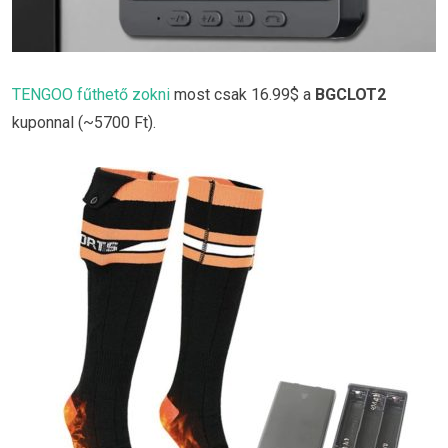
TENGOO fűthető zokni
most csak 16.99$ a
BGCLOT2
kuponnal (~5700 Ft).