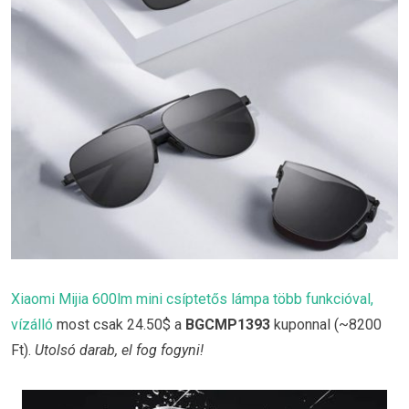
Xiaomi Mijia 600lm mini csíptetős lámpa több funkcióval,
vízálló
most csak 24.50$ a
BGCMP1393
kuponnal (~8200
Ft).
Utolsó darab, el fog fogyni!