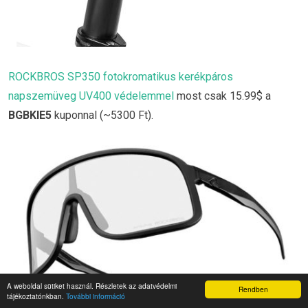
ROCKBROS SP350 fotokromatikus kerékpáros
napszemüveg UV400 védelemmel
most csak 15.99$ a
BGBKIE5
kuponnal (~5300 Ft).
A weboldal sütiket használ. Részletek az adatvédelmi
Rendben
tájékoztatónkban.
További információ