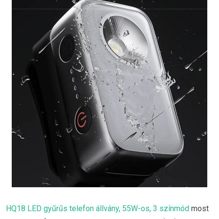
HQ18 LED gyűrűs telefon állvány, 55W-os, 3 színmód
most