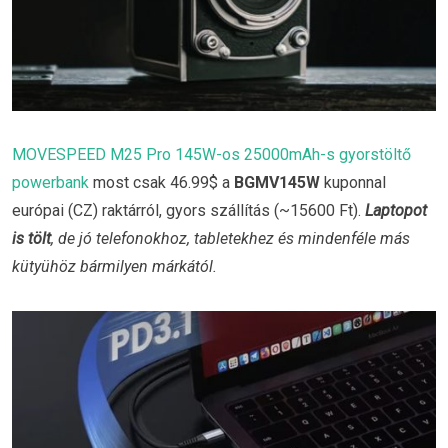
MOVESPEED M25 Pro 145W-os 25000mAh-s gyorstöltő
powerbank
most csak 46.99$ a
BGMV145W
kuponnal
európai (CZ) raktárról, gyors szállítás (~15600 Ft).
Laptopot
is tölt
, de jó telefonokhoz, tabletekhez és mindenféle más
kütyühöz bármilyen márkától.