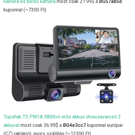
kamera és belső kamera
most csak 21.99$ a
BG57ab5d
kuponnal (~7300 Ft).
Topshak TS PW1A 380N.m erős akkus ütvecsavarozó 2
akkuval
most csak 36.99$ a
BG4e3cc7
kuponnal európai
(CZ) raktárról, gyors szállítás (~12300 Ft).