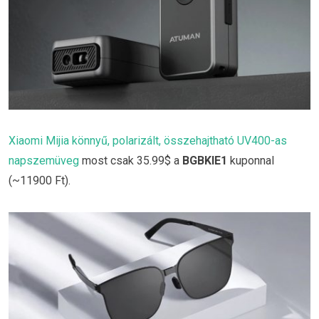
Xiaomi Mijia könnyű, polarizált, összehajtható UV400-as
napszemüveg
most csak 35.99$ a
BGBKIE1
kuponnal
(~11900 Ft).