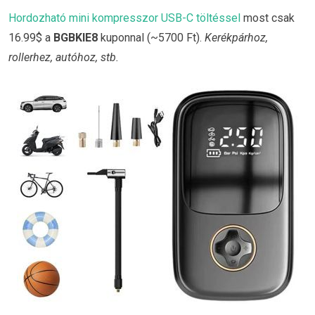
Hordozható mini kompresszor USB-C töltéssel
most csak
16.99$ a
BGBKIE8
kuponnal (~5700 Ft).
Kerékpárhoz,
rollerhez, autóhoz, stb.