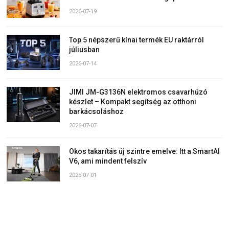
2026-07-19
Top 5 népszerű kínai termék EU raktárról
júliusban
2026-07-14
JIMI JM-G3136N elektromos csavarhúzó
készlet – Kompakt segítség az otthoni
barkácsoláshoz
2026-07-07
Okos takarítás új szintre emelve: Itt a SmartAI
V6, ami mindent felszív
2026-07-01