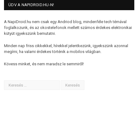
ÜDV A NAPIDROID.HU-N!
A NapiDroid.hu nem csak egy Andriod blog, mindenféle tech témával
foglalkozunk, és az okostelefonok mellett számos érdekes elektronikai
kütyüt igyekszünk bemutatni.
Minden nap friss cikkekkel, hírekkel jelentkezünk, igyekszünk azonnal
megírni, ha valami érdekes történik a mobilos világban.
Kövess minket, és nem maradsz le semmiről!