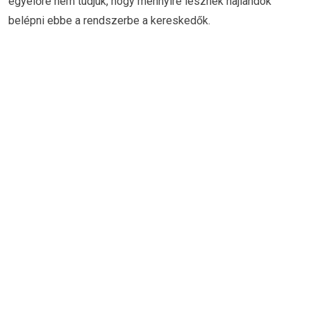
egyelőre nem tudjuk, hogy mennyire lesznek hajlandók
belépni ebbe a rendszerbe a kereskedők.