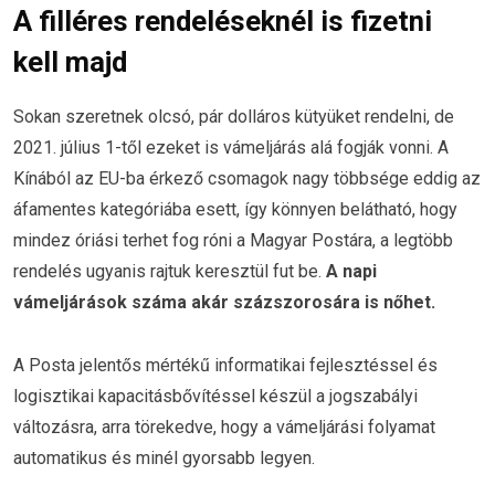
A filléres rendeléseknél is fizetni
kell majd
Sokan szeretnek olcsó, pár dolláros kütyüket rendelni, de
2021. július 1-től ezeket is vámeljárás alá fogják vonni. A
Kínából az EU-ba érkező csomagok nagy többsége eddig az
áfamentes kategóriába esett, így könnyen belátható, hogy
mindez óriási terhet fog róni a Magyar Postára, a legtöbb
rendelés ugyanis rajtuk keresztül fut be.
A napi
vámeljárások száma akár százszorosára is nőhet.
A Posta jelentős mértékű informatikai fejlesztéssel és
logisztikai kapacitásbővítéssel készül a jogszabályi
változásra, arra törekedve, hogy a vámeljárási folyamat
automatikus és minél gyorsabb legyen.