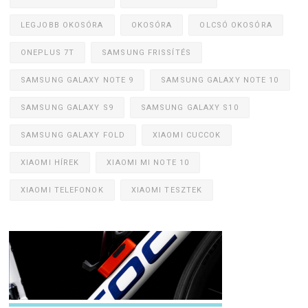
LEGJOBB OKOSÓRA
OKOSÓRA
OLCSÓ OKOSÓRA
ONEPLUS 7T
SAMSUNG FRISSÍTÉS
SAMSUNG GALAXY NOTE 9
SAMSUNG GALAXY NOTE 10
SAMSUNG GALAXY S9
SAMSUNG GALAXY S10
SAMSUNG GALAXY FOLD
XIAOMI CUCCOK
XIAOMI HÍREK
XIAOMI MI NOTE 10
XIAOMI TELEFONOK
XIAOMI TESZTEK