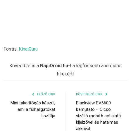
Forrás:
KínaiGuru
Kövesd te is a
NapiDroid.hu
-t a legfrissebb androidos
hírekért!
ELŐZŐ CIKK
KÖVETKEZŐ CIKK
Mini takarítógép készül,
Blackview BV6600
ami a fülhallgatókat
bemutató – Olcsó
tisztítja
vízálló mobil 6 col alatti
kijelzővel és hatalmas
akkuval