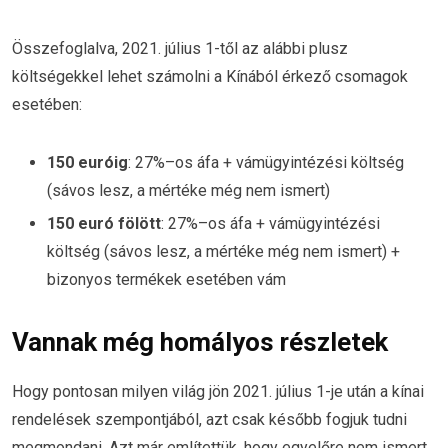
Összefoglalva, 2021. július 1-től az alábbi plusz
költségekkel lehet számolni a Kínából érkező csomagok
esetében:
150 euróig
: 27%–os áfa + vámügyintézési költség
(sávos lesz, a mértéke még nem ismert)
150 euró fölött
: 27%–os áfa + vámügyintézési
költség (sávos lesz, a mértéke még nem ismert) +
bizonyos termékek esetében vám
Vannak még homályos részletek
Hogy pontosan milyen világ jön 2021. július 1-je után a kínai
rendelések szempontjából, azt csak később fogjuk tudni
megmondani. Azt már említettük, hogy egyelőre nem ismert