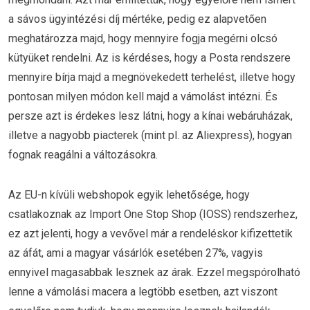
a sávos ügyintézési díj mértéke, pedig ez alapvetően
meghatározza majd, hogy mennyire fogja megérni olcsó
kütyüket rendelni. Az is kérdéses, hogy a Posta rendszere
mennyire bírja majd a megnövekedett terhelést, illetve hogy
pontosan milyen módon kell majd a vámolást intézni. És
persze azt is érdekes lesz látni, hogy a kínai webáruházak,
illetve a nagyobb piacterek (mint pl. az Aliexpress), hogyan
fognak reagálni a változásokra.
Az EU-n kívüli webshopok egyik lehetősége, hogy
csatlakoznak az Import One Stop Shop (IOSS) rendszerhez,
ez azt jelenti, hogy a vevővel már a rendeléskor kifizettetik
az áfát, ami a magyar vásárlók esetében 27%, vagyis
ennyivel magasabbak lesznek az árak. Ezzel megspórolható
lenne a vámolási macera a legtöbb esetben, azt viszont