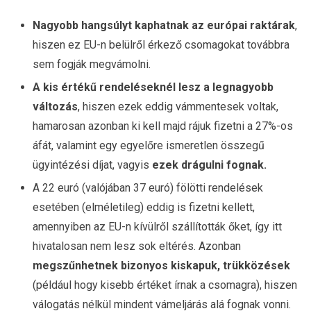
Nagyobb hangsúlyt kaphatnak az európai raktárak
,
hiszen ez EU-n belülről érkező csomagokat továbbra
sem fogják megvámolni.
A kis értékű rendeléseknél lesz a legnagyobb
változás
, hiszen ezek eddig vámmentesek voltak,
hamarosan azonban ki kell majd rájuk fizetni a 27%-os
áfát, valamint egy egyelőre ismeretlen összegű
ügyintézési díjat, vagyis
ezek drágulni fognak.
A 22 euró (valójában 37 euró) fölötti rendelések
esetében (elméletileg) eddig is fizetni kellett,
amennyiben az EU-n kívülről szállították őket, így itt
hivatalosan nem lesz sok eltérés. Azonban
megszűnhetnek bizonyos kiskapuk, trükközések
(például hogy kisebb értéket írnak a csomagra), hiszen
válogatás nélkül mindent vámeljárás alá fognak vonni.