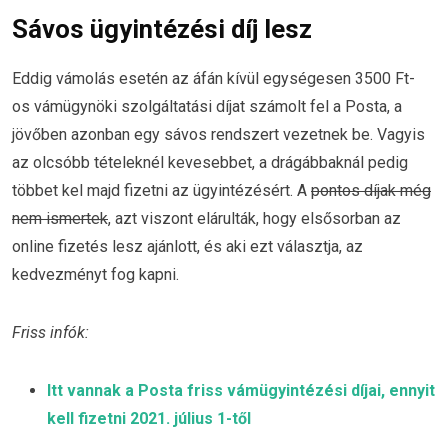
Sávos ügyintézési díj lesz
Eddig vámolás esetén az áfán kívül egységesen 3500 Ft-
os vámügynöki szolgáltatási díjat számolt fel a Posta, a
jövőben azonban egy sávos rendszert vezetnek be. Vagyis
az olcsóbb tételeknél kevesebbet, a drágábbaknál pedig
többet kel majd fizetni az ügyintézésért. A
pontos díjak még
nem ismertek
, azt viszont elárulták, hogy elsősorban az
online fizetés lesz ajánlott, és aki ezt választja, az
kedvezményt fog kapni.
Friss infók:
Itt vannak a Posta friss vámügyintézési díjai, ennyit
kell fizetni 2021. július 1-től