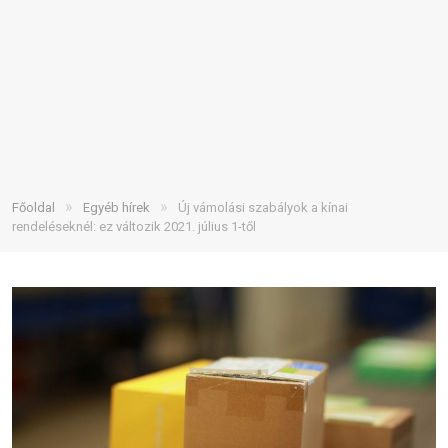
»
»
Főoldal
Egyéb hírek
Új vámolási szabályok a kínai
rendeléseknél: ez változik 2021. július 1-től