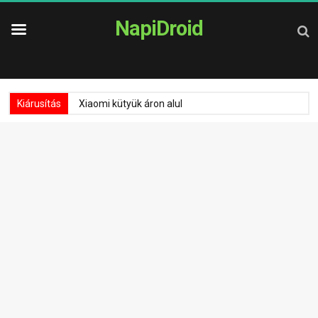
NapiDroid
Kiárusítás
Xiaomi kütyük áron alul