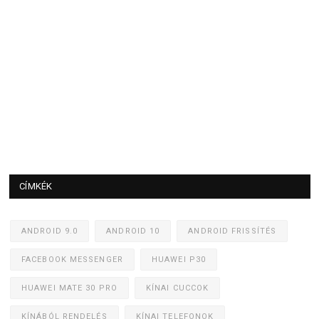
CÍMKÉK
ANDROID 9.0
ANDROID 10
ANDROID FRISSÍTÉS
FACEBOOK MESSENGER
HUAWEI P30
HUAWEI MATE 30 PRO
KÍNAI CUCCOK
KÍNÁBÓL RENDELÉS
KÍNAI TELEFONOK