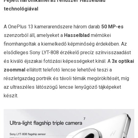
Fejlett háromkamerás rendszer Hasselblad
technológiával
A OnePlus 13 kamerarendszere három darab
50 MP-es
szenzorból áll, amelyeket a
Hasselblad
mérnökei
finomhangoltak a kiemelkedő képminőség érdekében. Az
elsődleges Sony LYT-808 érzékelő precíz színvisszaadást
és kiváló éjszakai fotózási képességeket kínál. A
3x optikai
zoommal
ellátott telefotó lencse lehetővé teszi a
részletgazdag portrék és távoli témák megörökítését, míg
az ultraszéles látószögű lencse lenyűgöző tájképeket
készít.