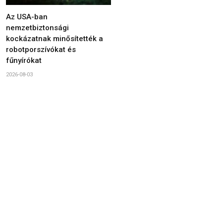
Az USA-ban
nemzetbiztonsági
kockázatnak minősítették a
robotporszívókat és
fűnyírókat
2026-08-03