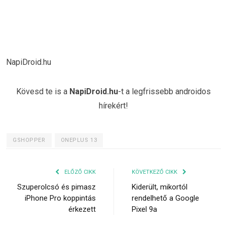
NapiDroid.hu
Kövesd te is a
NapiDroid.hu
-t a legfrissebb androidos
hírekért!
GSHOPPER
ONEPLUS 13
ELŐZŐ CIKK
KÖVETKEZŐ CIKK
Szuperolcsó és pimasz
Kiderült, mikortól
iPhone Pro koppintás
rendelhető a Google
érkezett
Pixel 9a