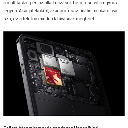
a multitasking és az alkalmazások betöltése villámgyors
legyen. Akár játékokról, akár professzionális munkáról van
szó, ez a telefon minden kihívásnak megfelel.