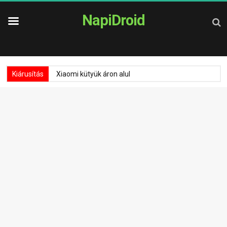
NapiDroid
Kiárusítás
Xiaomi kütyük áron alul