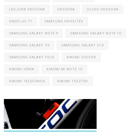
LEGJOBB OKOSÓRA
OKOSÓRA
OLCSÓ OKOSÓRA
ONEPLUS 7T
SAMSUNG FRISSÍTÉS
SAMSUNG GALAXY NOTE 9
SAMSUNG GALAXY NOTE 10
SAMSUNG GALAXY S9
SAMSUNG GALAXY S10
SAMSUNG GALAXY FOLD
XIAOMI CUCCOK
XIAOMI HÍREK
XIAOMI MI NOTE 10
XIAOMI TELEFONOK
XIAOMI TESZTEK