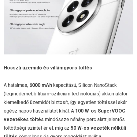
Hosszú üzemidő és villámgyors töltés
A hatalmas,
6000 mAh
kapacitású, Silicon NanoStack
(legmodernebb lítium-szilícium technológiás) akkumulátor
kiemelkedő üzemidőt biztosít, így egyetlen töltéssel akár
egész napos használatot kínál. A
100 W-os SuperVOOC
vezetékes töltés
mindössze néhány perc alatt jelentős
töltöttségi szintet ér el, míg az
50 W-os vezeték nélküli
töltés
kényelmes és gyors megoldást nyújt a