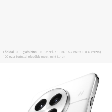
»
»
Főoldal
Egyéb hírek
OnePlus 13 5G 16GB/512GB (EU verzió) –
100 ezer forinttal olcsóbb most, mint itthon