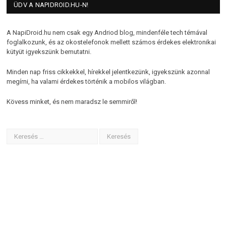
ÜDV A NAPIDROID.HU-N!
A NapiDroid.hu nem csak egy Andriod blog, mindenféle tech témával
foglalkozunk, és az okostelefonok mellett számos érdekes elektronikai
kütyüt igyekszünk bemutatni.
Minden nap friss cikkekkel, hírekkel jelentkezünk, igyekszünk azonnal
megírni, ha valami érdekes történik a mobilos világban.
Kövess minket, és nem maradsz le semmiről!