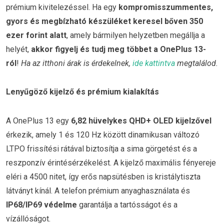
prémium kivitelezéssel. Ha egy
kompromisszummentes,
gyors és megbízható készüléket keresel bőven 350
ezer forint alatt
, amely bármilyen helyzetben megállja a
helyét,
akkor figyelj és tudj meg többet a OnePlus 13-
ról
!
Ha az itthoni árak is érdekelnek,
ide kattintva
megtalálod.
Lenyűgöző kijelző és prémium kialakítás
A OnePlus 13 egy
6,82 hüvelykes QHD+ OLED kijelzővel
érkezik, amely 1 és 120 Hz között dinamikusan változó
LTPO frissítési rátával biztosítja a sima görgetést és a
reszponzív érintésérzékelést. A kijelző maximális fényereje
eléri a 4500 nitet, így erős napsütésben is kristálytiszta
látványt kínál. A telefon prémium anyaghasználata és
IP68/IP69 védelme
garantálja a tartósságot és a
vízállóságot.