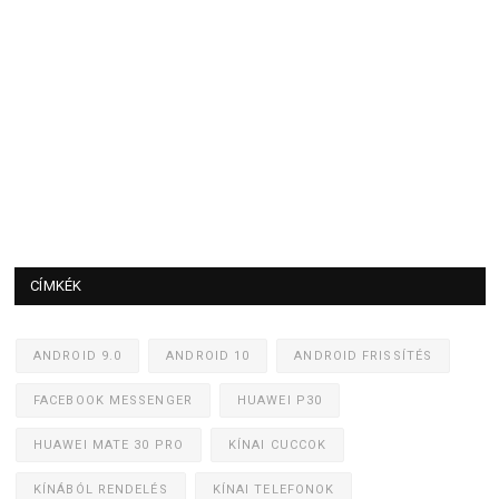
CÍMKÉK
ANDROID 9.0
ANDROID 10
ANDROID FRISSÍTÉS
FACEBOOK MESSENGER
HUAWEI P30
HUAWEI MATE 30 PRO
KÍNAI CUCCOK
KÍNÁBÓL RENDELÉS
KÍNAI TELEFONOK