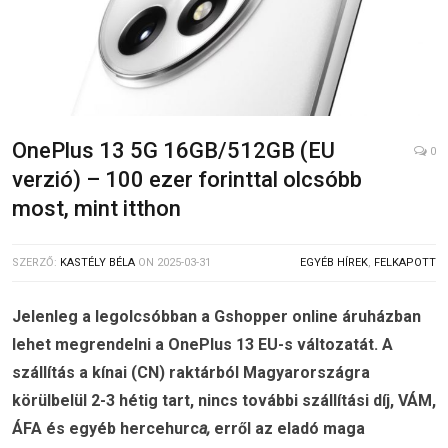
OnePlus 13 5G 16GB/512GB (EU
0
verzió) – 100 ezer forinttal olcsóbb
most, mint itthon
SZERZŐ:
KASTÉLY BÉLA
ON
2025-03-31
EGYÉB HÍREK
,
FELKAPOTT
Jelenleg a legolcsóbban a Gshopper online áruházban
lehet megrendelni a OnePlus 13 EU-s változatát. A
szállítás a kínai (CN) raktárból Magyarországra
körülbelül 2-3 hétig tart, nincs további szállítási díj, VÁM,
ÁFA és egyéb hercehurc
a,
erről az eladó maga