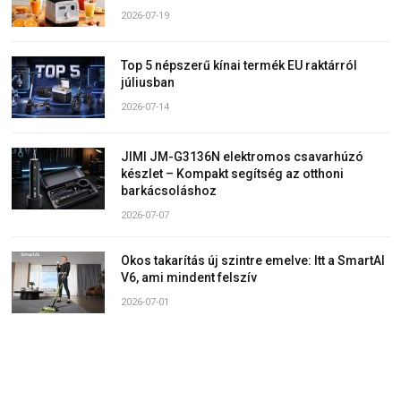
2026-07-19
Top 5 népszerű kínai termék EU raktárról
júliusban
2026-07-14
JIMI JM-G3136N elektromos csavarhúzó
készlet – Kompakt segítség az otthoni
barkácsoláshoz
2026-07-07
Okos takarítás új szintre emelve: Itt a SmartAI
V6, ami mindent felszív
2026-07-01