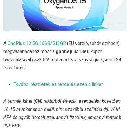
A
OnePlus 13 5G 16GB/512GB
(EU verzió, fehér színben)
megvásárlásához most a
gponeplus13eu
kupon
használatával csak 869 dollárra lesz szükségünk, ami 324
ezer forint.
További részletek és rendelés ezen a linken.
A termék
kínai (CN) raktárból
érkezik, a rendelést követően
10-15 munkanapon belül, nincs további szállítási díj, VÁM,
ÁFA és egyéb hercehurca, annyit fizetünk, amennyi fentebb
írva van!