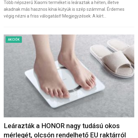
Több népszerű Xiaomi terméket is leáraztak a héten, illetve
akadnak más hasznos kínai kütyük is szép számmal. Érdemes
végig nézni a friss válogatást! Megjegyzések: A kiírt…
AKCIÓK
Leárazták a HONOR nagy tudású okos
mérlegét, olcsón rendelhető EU raktárról