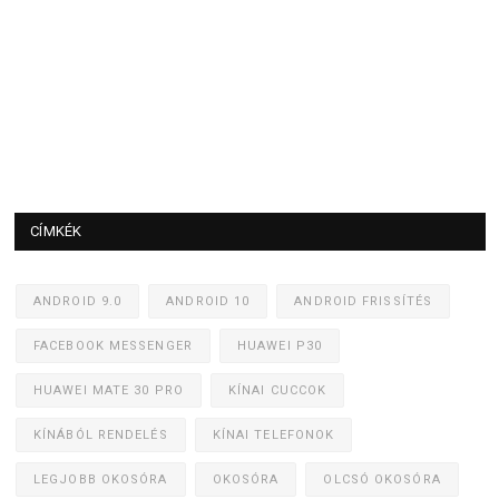
CÍMKÉK
ANDROID 9.0
ANDROID 10
ANDROID FRISSÍTÉS
FACEBOOK MESSENGER
HUAWEI P30
HUAWEI MATE 30 PRO
KÍNAI CUCCOK
KÍNÁBÓL RENDELÉS
KÍNAI TELEFONOK
LEGJOBB OKOSÓRA
OKOSÓRA
OLCSÓ OKOSÓRA