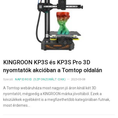
KINGROON KP3S és KP3S Pro 3D
nyomtatók akcióban a Tomtop oldalán
Szerző:
NAPIDROID (SZPONZORÁLT CIKK)
2023-03-08
A Tomtop webáruháza most nagyon jó áron kínál két 3D
nyomtatót, mégpedig a KINGROON márka jóvoltából. Ezek a
készülékek egyébként is a megfizethetőbb kategóriában futnak,
most érdemes…