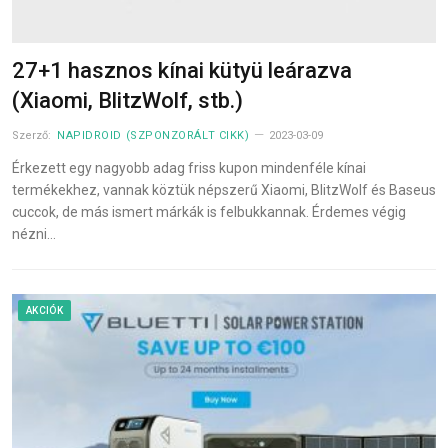
27+1 hasznos kínai kütyü leárazva
(Xiaomi, BlitzWolf, stb.)
Szerző:
NAPIDROID (SZPONZORÁLT CIKK)
2023-03-09
Érkezett egy nagyobb adag friss kupon mindenféle kínai
termékekhez, vannak köztük népszerű Xiaomi, BlitzWolf és Baseus
cuccok, de más ismert márkák is felbukkannak. Érdemes végig
nézni…
AKCIÓK