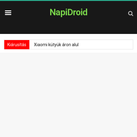
NapiDroid
Kiárusítás
Xiaomi kütyük áron alul