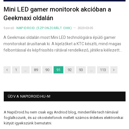
Mini LED gamer monitorok akcióban a
Geekmaxi oldalán
Szerző:
NAPIDROID (SZPONZORÁLT CIKK)
2023-03-05
A Geekmaxi oldalán most Mini LED technológiára épülő gamer
monitorokat árusítanak ki. A kijelzőket a KTC készíti, mind magas
felbontással és képfrissítés rátával rendelkező, játékra kiélezett…
Previous
Next
1
…
89
90
91
92
93
…
113
ÜDV A NAPIDROID.HU-N!
A NapiDroid.hu nem csak egy Andriod blog, mindenféle tech témával
foglalkozunk, és az okostelefonok mellett számos érdekes elektronikai
kütyüt igyekszünk bemutatni.