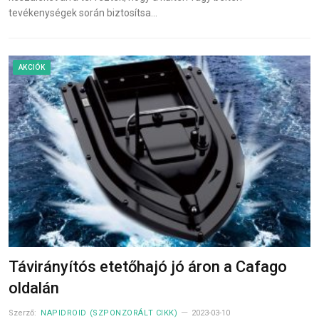
tevékenységek során biztosítsa…
AKCIÓK
Távirányítós etetőhajó jó áron a Cafago
oldalán
Szerző:
NAPIDROID (SZPONZORÁLT CIKK)
2023-03-10