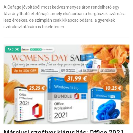
A Cafago jóvoltából most kedvezményes áron rendelhető egy
távirányítható etetőhajó, amely elsősorban a horgászok számára
lesz érdekes, de szimplán csak kikapcsolódásra, a gyerekek
szórakoztatására is tökéletesen…
AKCIÓK
Márciusi szoftver kiárusítás: Office 2021