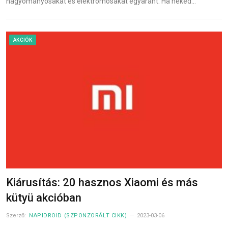
hagyományosakat és elektromosakat egyaránt. Ha neked…
AKCIÓK
Kiárusítás: 20 hasznos Xiaomi és más
kütyü akcióban
Szerző:
NAPIDROID (SZPONZORÁLT CIKK)
2023-03-06