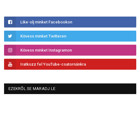
Like-olj minket Facebookon
Kövess minket Twitteren
Kövess minket Instagramon
Iratkozz fel YouTube-csatornánkra
EZEKRŐL SE MARADJ LE