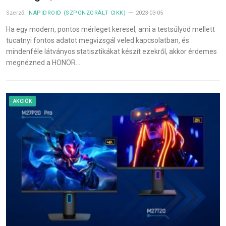
Szerző:
NAPIDROID (SZPONZORÁLT CIKK)
2023-03-05
Ha egy modern, pontos mérleget keresel, ami a testsúlyod mellett
tucatnyi fontos adatot megvizsgál veled kapcsolatban, és
mindenféle látványos statisztikákat készít ezekről, akkor érdemes
megnézned a HONOR…
AKCIÓK