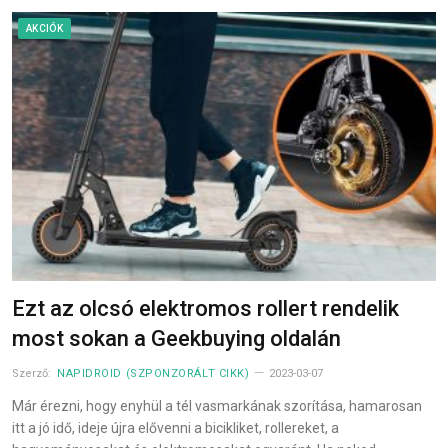
AKCIÓK
Ezt az olcsó elektromos rollert rendelik
most sokan a Geekbuying oldalán
Szerző:
NAPIDROID (SZPONZORÁLT CIKK)
2023-03-07
Már érezni, hogy enyhül a tél vasmarkának szorítása, hamarosan
itt a jó idő, ideje újra elővenni a bicikliket, rollereket, a