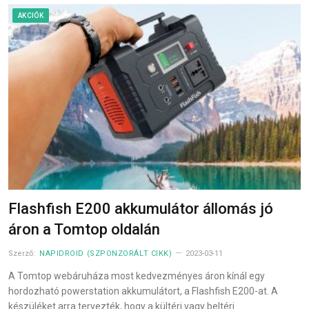
AKCIÓK
Flashfish E200 akkumulátor állomás jó
áron a Tomtop oldalán
Szerző:
NAPIDROID (SZPONZORÁLT CIKK)
2023-03-11
A Tomtop webáruháza most kedvezményes áron kínál egy
hordozható powerstation akkumulátort, a Flashfish E200-at. A
készüléket arra tervezték, hogy a kültéri vagy beltéri