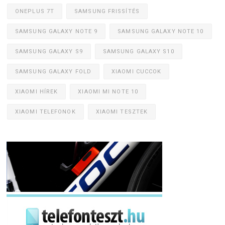
ONEPLUS 7T
SAMSUNG FRISSÍTÉS
SAMSUNG GALAXY NOTE 9
SAMSUNG GALAXY NOTE 10
SAMSUNG GALAXY S9
SAMSUNG GALAXY S10
SAMSUNG GALAXY FOLD
XIAOMI CUCCOK
XIAOMI HÍREK
XIAOMI MI NOTE 10
XIAOMI TELEFONOK
XIAOMI TESZTEK