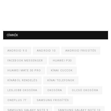
CÍMKÉK
ANDROID 9.0
ANDROID 10
ANDROID FRISSÍTÉS
FACEBOOK MESSENGER
HUAWEI P30
HUAWEI MATE 30 PRO
KÍNAI CUCCOK
KÍNÁBÓL RENDELÉS
KÍNAI TELEFONOK
LEGJOBB OKOSÓRA
OKOSÓRA
OLCSÓ OKOSÓRA
ONEPLUS 7T
SAMSUNG FRISSÍTÉS
SAMSUNG GALAXY NOTE 9
SAMSUNG GALAXY NOTE 10