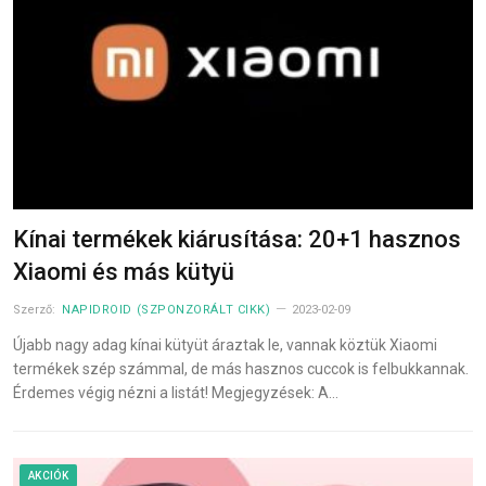
Kínai termékek kiárusítása: 20+1 hasznos
Xiaomi és más kütyü
Szerző:
NAPIDROID (SZPONZORÁLT CIKK)
2023-02-09
Újabb nagy adag kínai kütyüt áraztak le, vannak köztük Xiaomi
termékek szép számmal, de más hasznos cuccok is felbukkannak.
Érdemes végig nézni a listát! Megjegyzések: A…
AKCIÓK