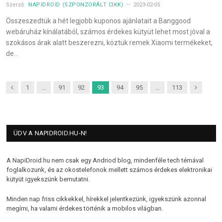
Szerző:
NAPIDROID (SZPONZORÁLT CIKK)
2023-02-05
Összeszedtük a hét legjobb kuponos ajánlatait a Banggood
webáruház kínálatából, számos érdekes kütyüt lehet most jóval a
szokásos árak alatt beszerezni, köztük remek Xiaomi termékeket,
de…
Previous
Next
1
…
91
92
93
94
95
…
113
ÜDV A NAPIDROID.HU-N!
A NapiDroid.hu nem csak egy Andriod blog, mindenféle tech témával
foglalkozunk, és az okostelefonok mellett számos érdekes elektronikai
kütyüt igyekszünk bemutatni.
Minden nap friss cikkekkel, hírekkel jelentkezünk, igyekszünk azonnal
megírni, ha valami érdekes történik a mobilos világban.