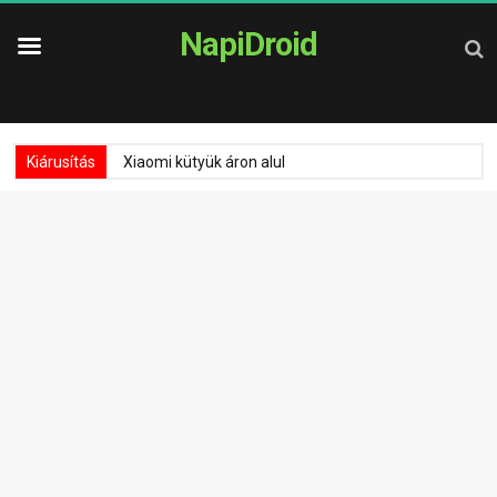
NapiDroid
Kiárusítás
Xiaomi kütyük áron alul