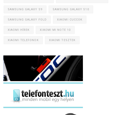
SAMSUNG GALAXY S9
SAMSUNG GALAXY S10
SAMSUNG GALAXY FOLD
XIAOMI CUCCOK
XIAOMI HÍREK
XIAOMI MI NOTE 10
XIAOMI TELEFONOK
XIAOMI TESZTEK