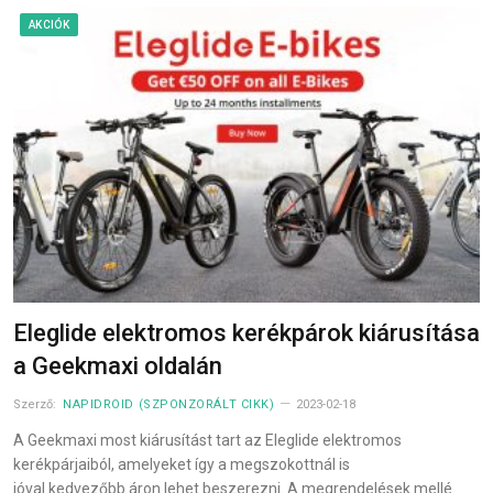
AKCIÓK
Eleglide elektromos kerékpárok kiárusítása
a Geekmaxi oldalán
Szerző:
NAPIDROID (SZPONZORÁLT CIKK)
2023-02-18
A Geekmaxi most kiárusítást tart az Eleglide elektromos
kerékpárjaiból, amelyeket így a megszokottnál is
jóval kedvezőbb áron lehet beszerezni. A megrendelések mellé