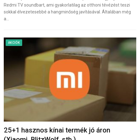
Redmi TV soundbart, ami gyakorlatilag az otthoni tévézést teszi
sokkal élvezetesebbé a hangminőség javításával. Általában még
a…
AKCIÓK
25+1 hasznos kínai termék jó áron
(Xiaomi, BlitzWolf, stb.)