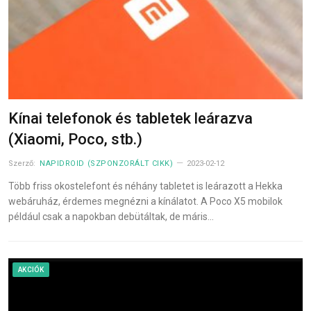
Kínai telefonok és tabletek leárazva
(Xiaomi, Poco, stb.)
Szerző:
NAPIDROID (SZPONZORÁLT CIKK)
2023-02-12
Több friss okostelefont és néhány tabletet is leárazott a Hekka
webáruház, érdemes megnézni a kínálatot. A Poco X5 mobilok
például csak a napokban debütáltak, de máris…
AKCIÓK