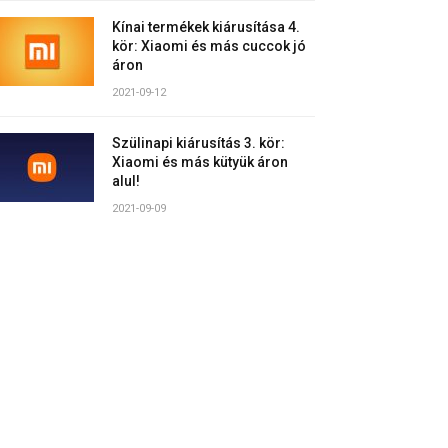
Kínai termékek kiárusítása 4.
kör: Xiaomi és más cuccok jó
áron
2021-09-12
Szülinapi kiárusítás 3. kör:
Xiaomi és más kütyük áron
alul!
2021-09-09