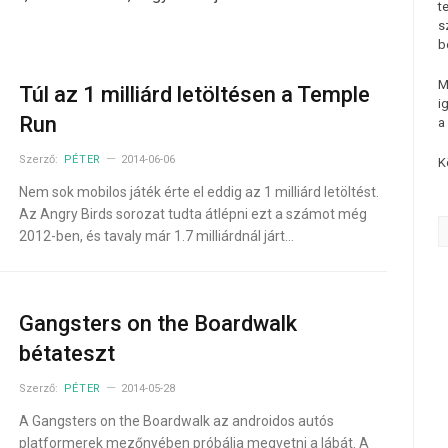
t
s
b
M
Túl az 1 milliárd letöltésen a Temple
i
Run
a
Szerző:
PÉTER
2014-06-06
K
Nem sok mobilos játék érte el eddig az 1 milliárd letöltést.
Az Angry Birds sorozat tudta átlépni ezt a számot még
2012-ben, és tavaly már 1.7 milliárdnál járt…
Gangsters on the Boardwalk
bétateszt
Szerző:
PÉTER
2014-05-28
A Gangsters on the Boardwalk az androidos autós
platformerek mezőnyében próbálja megvetni a lábát. A