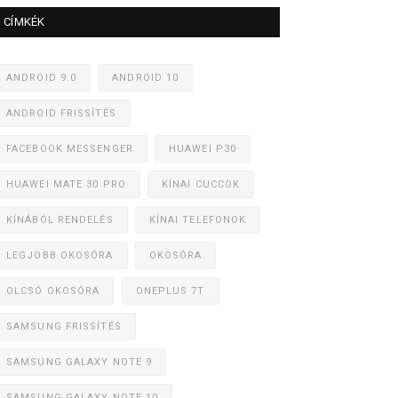
CÍMKÉK
ANDROID 9.0
ANDROID 10
ANDROID FRISSÍTÉS
FACEBOOK MESSENGER
HUAWEI P30
HUAWEI MATE 30 PRO
KÍNAI CUCCOK
KÍNÁBÓL RENDELÉS
KÍNAI TELEFONOK
LEGJOBB OKOSÓRA
OKOSÓRA
OLCSÓ OKOSÓRA
ONEPLUS 7T
SAMSUNG FRISSÍTÉS
SAMSUNG GALAXY NOTE 9
SAMSUNG GALAXY NOTE 10