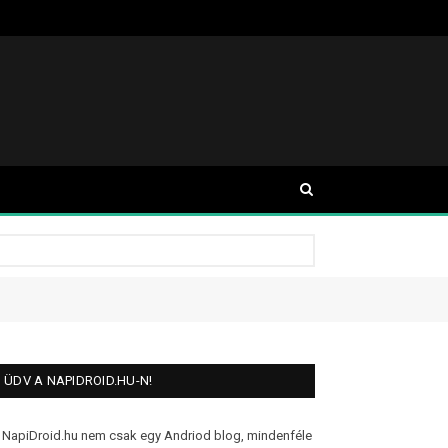
ÜDV A NAPIDROID.HU-N!
 NapiDroid.hu nem csak egy Andriod blog, mindenféle