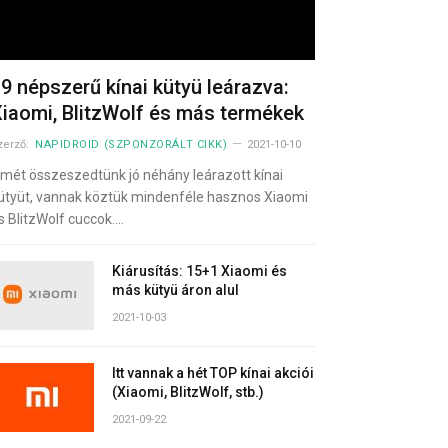
9 népszerű kínai kütyü leárazva:
iaomi, BlitzWolf és más termékek
zerző:
NAPIDROID (SZPONZORÁLT CIKK)
2021-10-10
smét összeszedtünk jó néhány leárazott kínai
ütyüt, vannak köztük mindenféle hasznos Xiaomi
s BlitzWolf cuccok.…
Kiárusítás: 15+1 Xiaomi és
más kütyü áron alul
2021-10-03
Itt vannak a hét TOP kínai akciói
(Xiaomi, BlitzWolf, stb.)
2021-09-22