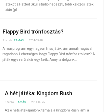
játékot a Hatted Skull studio hegeszti, több kalózos játék
után (pl.:…
Flappy Bird trónfosztás?
Szerző:
TAMÁS
2014-05-28
A mai program egy nagyon friss játék, ám annál magával
ragadóbb. Lehetséges, hogy Flappy Bird trónfosztó lesz? A
játék egyszerű akár egy faék. Annyi a dolgunk,…
A hét játéka: Kingdom Rush
Szerző:
TAMÁS
2014-05-25
Az e heti játékajánlónk témája a Kingdom Rush, ami a