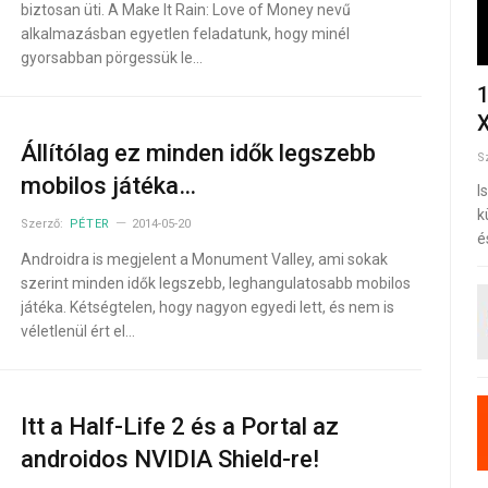
biztosan üti. A Make It Rain: Love of Money nevű
alkalmazásban egyetlen feladatunk, hogy minél
gyorsabban pörgessük le…
1
X
Állítólag ez minden idők legszebb
S
mobilos játéka…
I
k
Szerző:
PÉTER
2014-05-20
é
Androidra is megjelent a Monument Valley, ami sokak
szerint minden idők legszebb, leghangulatosabb mobilos
játéka. Kétségtelen, hogy nagyon egyedi lett, és nem is
véletlenül ért el…
Itt a Half-Life 2 és a Portal az
androidos NVIDIA Shield-re!