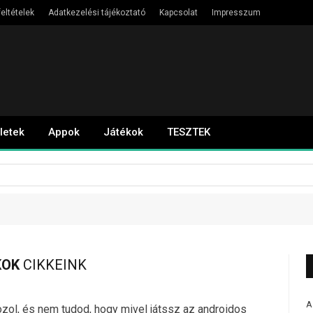
eltételek
Adatkezelési tájékoztató
Kapcsolat
Impresszum
letek
Appok
Játékok
TESZTEK
KOK
CIKKEINK
A
kozol, és nem tudod, hogy mivel játssz az androidos