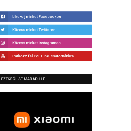
Like-olj minket Facebookon
Kövess minket Twitteren
Kövess minket Instagramon
Iratkozz fel YouTube-csatornánkra
EZEKRŐL SE MARADJ LE