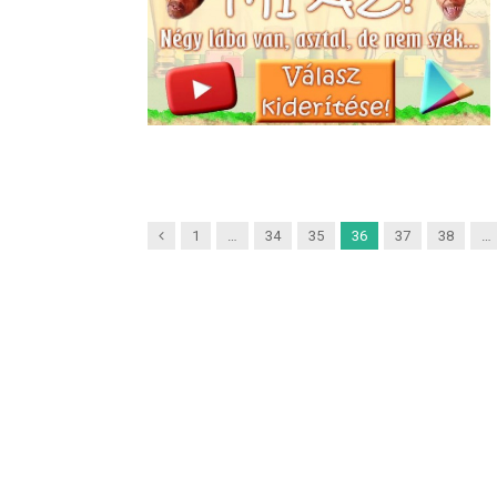
Previous
1
…
34
35
36
37
38
…