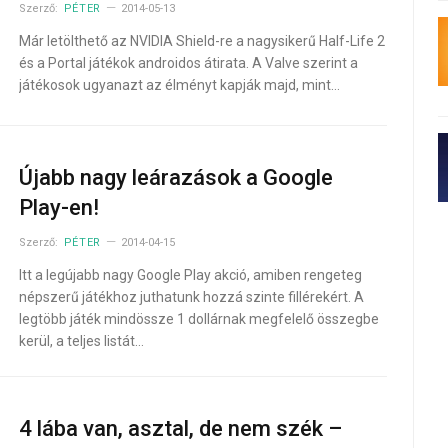
Szerző:
PÉTER
2014-05-13
Már letölthető az NVIDIA Shield-re a nagysikerű Half-Life 2
és a Portal játékok androidos átirata. A Valve szerint a
játékosok ugyanazt az élményt kapják majd, mint…
Újabb nagy leárazások a Google
Play-en!
Szerző:
PÉTER
2014-04-15
Itt a legújabb nagy Google Play akció, amiben rengeteg
népszerű játékhoz juthatunk hozzá szinte fillérekért. A
legtöbb játék mindössze 1 dollárnak megfelelő összegbe
kerül, a teljes listát…
4 lába van, asztal, de nem szék –