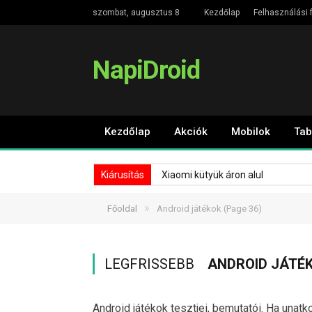
szombat, augusztus 8
Kezdőlap
Felhasználási f
NapiDroid
Kezdőlap
Akciók
Mobilok
Tab
Kiárusítás
Xiaomi kütyük áron alul
»
Főoldal
Android játékok
(Page 36)
LEGFRISSEBB
ANDROID JÁTÉ
Android játékok tesztjei, bemutatói. Ha unat