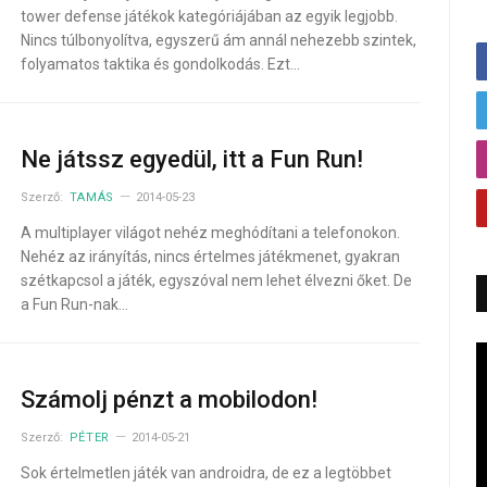
tower defense játékok kategóriájában az egyik legjobb.
Nincs túlbonyolítva, egyszerű ám annál nehezebb szintek,
folyamatos taktika és gondolkodás. Ezt…
Ne játssz egyedül, itt a Fun Run!
Szerző:
TAMÁS
2014-05-23
A multiplayer világot nehéz meghódítani a telefonokon.
Nehéz az irányítás, nincs értelmes játékmenet, gyakran
szétkapcsol a játék, egyszóval nem lehet élvezni őket. De
a Fun Run-nak…
Számolj pénzt a mobilodon!
Szerző:
PÉTER
2014-05-21
Sok értelmetlen játék van androidra, de ez a legtöbbet