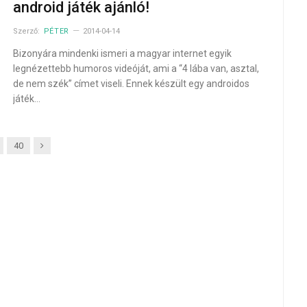
android játék ajánló!
Szerző:
PÉTER
2014-04-14
Bizonyára mindenki ismeri a magyar internet egyik
legnézettebb humoros videóját, ami a “4 lába van, asztal,
de nem szék” címet viseli. Ennek készült egy androidos
játék…
Next
40