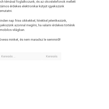
ech témával foglalkozunk, és az okostelefonok mellett
zámos érdekes elektronikai kütyüt igyekszünk
emutatni.
inden nap friss cikkekkel, hírekkel jelentkezünk,
gyekszünk azonnal megírni, ha valami érdekes történik
 mobilos világban.
övess minket, és nem maradsz le semmiről!