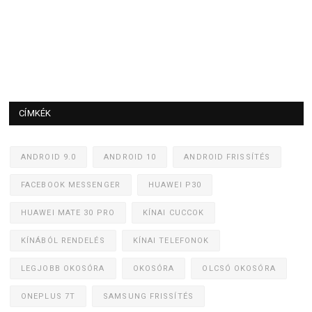
CÍMKÉK
ANDROID 9.0
ANDROID 10
ANDROID FRISSÍTÉS
FACEBOOK MESSENGER
HUAWEI P30
HUAWEI MATE 30 PRO
KÍNAI CUCCOK
KÍNÁBÓL RENDELÉS
KÍNAI TELEFONOK
LEGJOBB OKOSÓRA
OKOSÓRA
OLCSÓ OKOSÓRA
ONEPLUS 7T
SAMSUNG FRISSÍTÉS