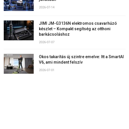
2026-07-14
JIMI JM-G3136N elektromos csavarhúzó
készlet – Kompakt segítség az otthoni
barkácsoláshoz
2026-07-07
Okos takarítás új szintre emelve: Itt a SmartAI
V6, ami mindent felszív
2026-07-01