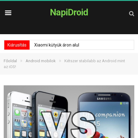
NapiDroid
Kiárusítás
Xiaomi kütyük áron alul
»
»
Főoldal
Android mobilok
Kétszer stabilabb az Android mint
az iOS!