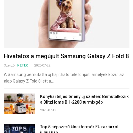
Hivatalos a megújult Samsung Galaxy Z Fold 8
Szerző:
PÉTER
2026-07-22
A Samsung bemutatta új hajlítható telefonjait, amelyek közül az
alap Galaxy Z Fold 8 lett a…
Konyhai teljesítmény új szinten: Bemutatkozik
a BlitzHome BH-228C turmixgép
2026-07-19
Top 5 népszerű kínai termék EU raktárról
júliusban