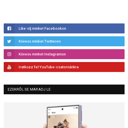
Like-olj minket Facebookon
Kövess minket Twitteren
Kövess minket Instagramon
Iratkozz fel YouTube-csatornánkra
EZEKRŐL SE MARADJ LE