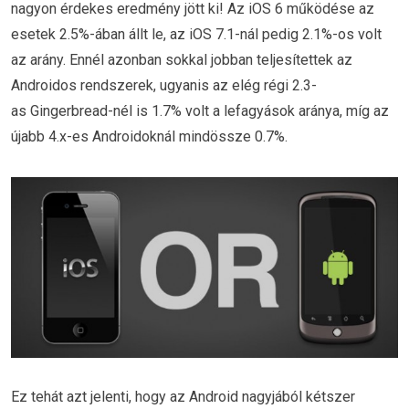
nagyon érdekes eredmény jött ki! Az iOS 6 működése az
esetek 2.5%-ában állt le, az iOS 7.1-nál pedig 2.1%-os volt
az arány. Ennél azonban sokkal jobban teljesítettek az
Androidos rendszerek, ugyanis az elég régi 2.3-
as Gingerbread-nél is 1.7% volt a lefagyások aránya, míg az
újabb 4.x-es Androidoknál mindössze 0.7%.
Ez tehát azt jelenti, hogy az Android nagyjából kétszer