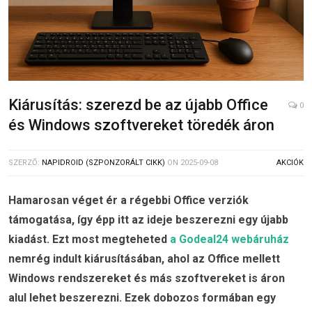
Kiárusítás: szerezd be az újabb Office
0
és Windows szoftvereket töredék áron
SZERZŐ:
NAPIDROID (SZPONZORÁLT CIKK)
ON
2025-09-08
AKCIÓK
Hamarosan véget ér a régebbi Office verziók
támogatása, így épp itt az ideje beszerezni egy újabb
kiadást. Ezt most megteheted
a Godeal24 webáruház
nemrég indult kiárusításában, ahol az Office mellett
Windows rendszereket és más szoftvereket is áron
alul lehet beszerezni. Ezek dobozos formában egy