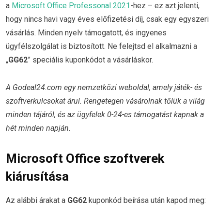
a
Microsoft Office Professonal 2021
-hez – ez azt jelenti,
hogy nincs havi vagy éves előfizetési díj, csak egy egyszeri
vásárlás. Minden nyelv támogatott, és ingyenes
ügyfélszolgálat is biztosított. Ne felejtsd el alkalmazni a
„
GG62
” speciális kuponkódot a vásárláskor.
A Godeal24.com egy nemzetközi weboldal, amely játék- és
szoftverkulcsokat árul. Rengetegen vásárolnak tőlük a világ
minden tájáról, és az ügyfelek 0-24-es támogatást kapnak a
hét minden napján.
Microsoft Office szoftverek
kiárusítása
Az alábbi árakat a
GG62
kuponkód beírása után kapod meg: