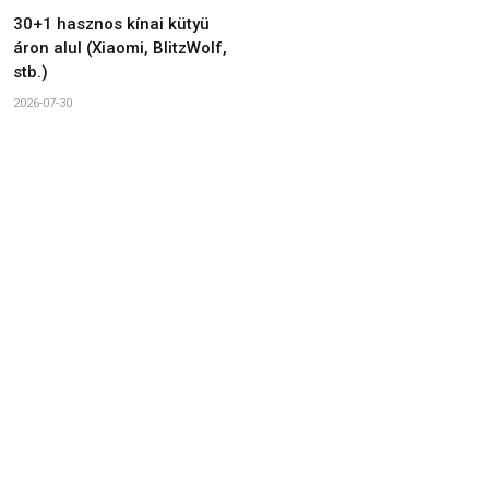
30+1 hasznos kínai kütyü
áron alul (Xiaomi, BlitzWolf,
stb.)
2026-07-30