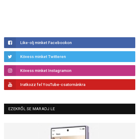
Like-olj minket Facebookon
Kövess minket Twitteren
Kövess minket Instagramon
Iratkozz fel YouTube-csatornánkra
EZEKRŐL SE MARADJ LE