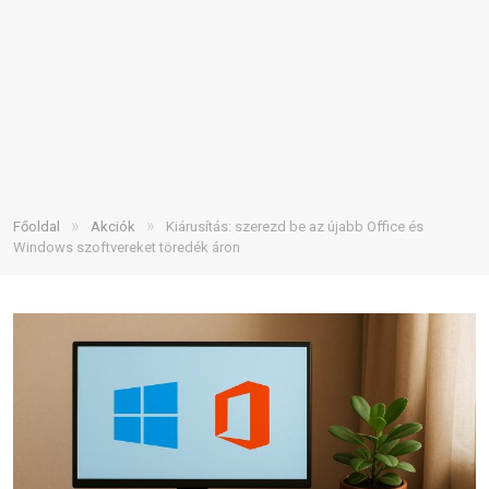
»
»
Főoldal
Akciók
Kiárusítás: szerezd be az újabb Office és
Windows szoftvereket töredék áron