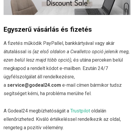
Egyszerű vásárlás és fizetés
A fizetés működik PayPallel, bankkártyával vagy akár
átutalással is
(az első oldalon a Cwalletco opció jelenik meg,
ezen belül lesz majd több opció)
, és utána perceken belül
megkapod a rendelt kódot e-mailben. Ezután 24/7
ügyfélszolgálat áll rendelkezésre,
a
service@godeal24.com
e-mail címen bármikor tudsz
segítséget kérni, ha probléma merülne fel.
A Godeal24 megbízhatóságát a
Trustpilot
oldalán
ellenőrizheted. Kiváló értékeléssel rendelkezik az oldal,
rengeteg a pozitív vélemény.