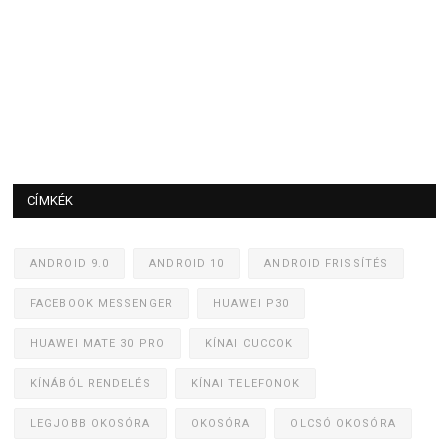
CÍMKÉK
ANDROID 9.0
ANDROID 10
ANDROID FRISSÍTÉS
FACEBOOK MESSENGER
HUAWEI P30
HUAWEI MATE 30 PRO
KÍNAI CUCCOK
KÍNÁBÓL RENDELÉS
KÍNAI TELEFONOK
LEGJOBB OKOSÓRA
OKOSÓRA
OLCSÓ OKOSÓRA