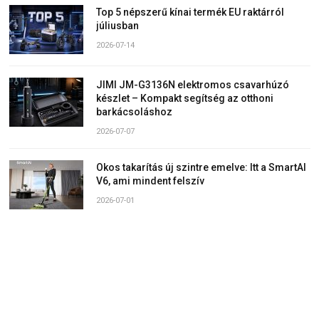
Top 5 népszerű kínai termék EU raktárról
júliusban
2026-07-14
JIMI JM-G3136N elektromos csavarhúzó
készlet – Kompakt segítség az otthoni
barkácsoláshoz
2026-07-07
Okos takarítás új szintre emelve: Itt a SmartAI
V6, ami mindent felszív
2026-07-01