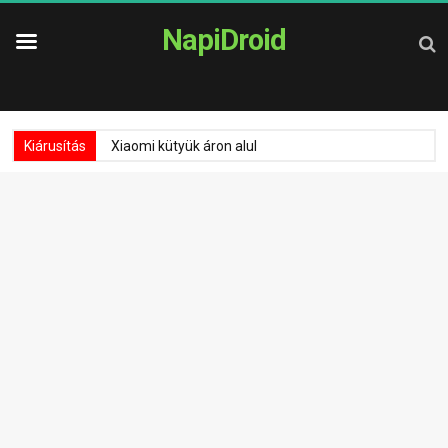
NapiDroid
Kiárusítás
Xiaomi kütyük áron alul