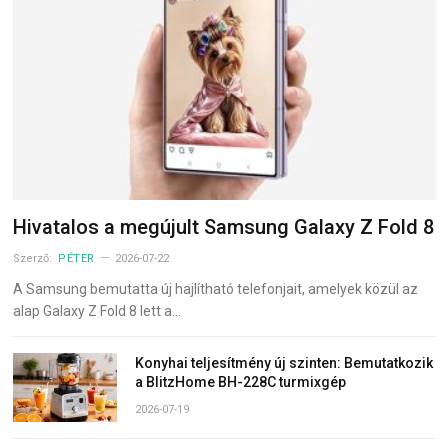
Hivatalos a megújult Samsung Galaxy Z Fold 8
Szerző:
PÉTER
2026-07-22
A Samsung bemutatta új hajlítható telefonjait, amelyek közül az
alap Galaxy Z Fold 8 lett a…
Konyhai teljesítmény új szinten: Bemutatkozik
a BlitzHome BH-228C turmixgép
2026-07-19