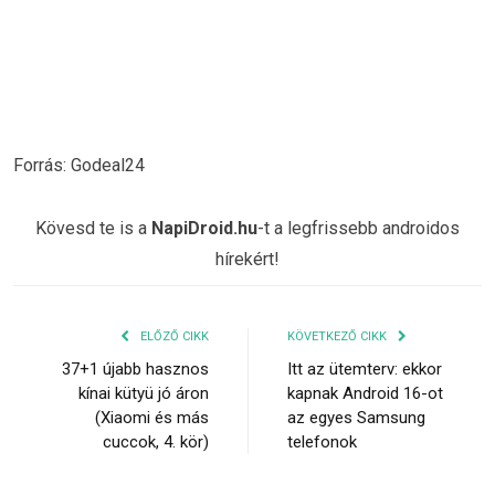
Forrás: Godeal24
Kövesd te is a
NapiDroid.hu
-t a legfrissebb androidos
hírekért!
ELŐZŐ CIKK
KÖVETKEZŐ CIKK
37+1 újabb hasznos
Itt az ütemterv: ekkor
kínai kütyü jó áron
kapnak Android 16-ot
(Xiaomi és más
az egyes Samsung
cuccok, 4. kör)
telefonok