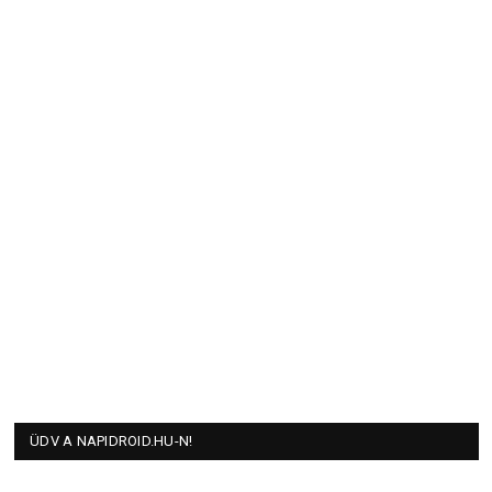
ÜDV A NAPIDROID.HU-N!