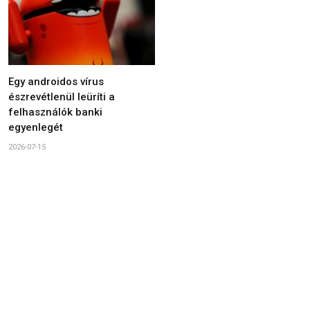
Egy androidos vírus
észrevétlenül leüríti a
felhasználók banki
egyenlegét
2026-07-15