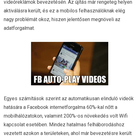
videóreklámok bevezetésén. Az újítás már rengeteg helyen
aktiválásra került, és ez a mobilos felhasználóknak elég
nagy problémát okoz, hiszen jelentősen megnöveli az
adatforgalmat.
Egyes számítások szerint az automatikusan elinduló videók
hatására a Facebook internetforgalma 60%-kal nőtt a
mobilhálózatokon, valamint 200%-os növekedés volt Wifi
kapcsolat esetében. Mindez hatalmas felháborodáshoz
vezetett azokon a területeken, ahol már bevezetésre került