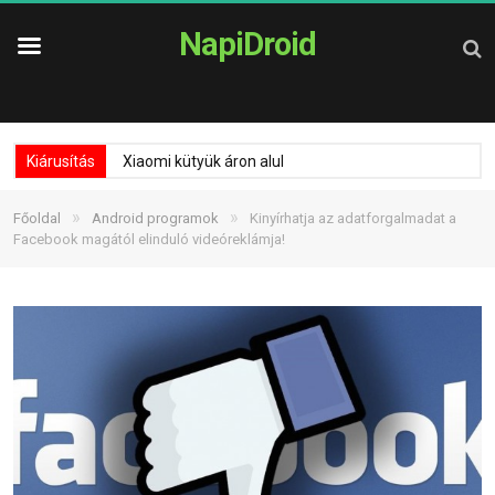
NapiDroid
Kiárusítás
Xiaomi kütyük áron alul
»
»
Főoldal
Android programok
Kinyírhatja az adatforgalmadat a
Facebook magától elinduló videóreklámja!