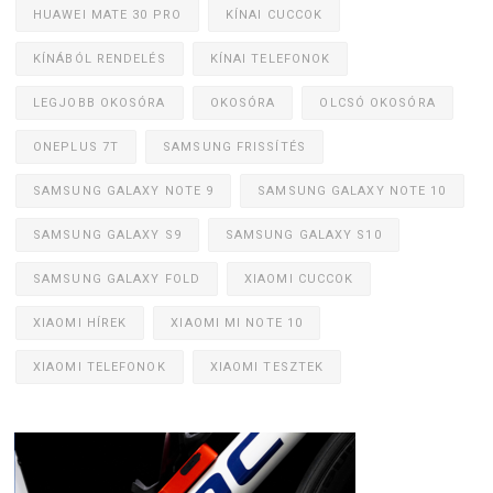
HUAWEI MATE 30 PRO
KÍNAI CUCCOK
KÍNÁBÓL RENDELÉS
KÍNAI TELEFONOK
LEGJOBB OKOSÓRA
OKOSÓRA
OLCSÓ OKOSÓRA
ONEPLUS 7T
SAMSUNG FRISSÍTÉS
SAMSUNG GALAXY NOTE 9
SAMSUNG GALAXY NOTE 10
SAMSUNG GALAXY S9
SAMSUNG GALAXY S10
SAMSUNG GALAXY FOLD
XIAOMI CUCCOK
XIAOMI HÍREK
XIAOMI MI NOTE 10
XIAOMI TELEFONOK
XIAOMI TESZTEK