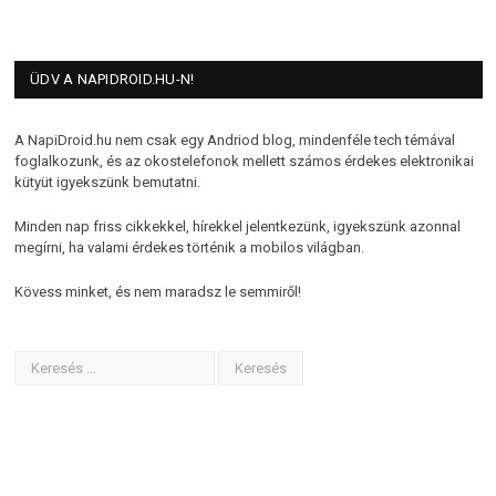
ÜDV A NAPIDROID.HU-N!
A NapiDroid.hu nem csak egy Andriod blog, mindenféle tech témával
foglalkozunk, és az okostelefonok mellett számos érdekes elektronikai
kütyüt igyekszünk bemutatni.
Minden nap friss cikkekkel, hírekkel jelentkezünk, igyekszünk azonnal
megírni, ha valami érdekes történik a mobilos világban.
Kövess minket, és nem maradsz le semmiről!