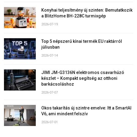
Konyhai teljesítmény új szinten: Bemutatkozik
a BlitzHome BH-228C turmixgép
2026-07-19
Top 5 népszerű kínai termék EU raktárról
júliusban
2026-07-14
JIMI JM-G3136N elektromos csavarhúzó
készlet – Kompakt segítség az otthoni
barkácsoláshoz
2026-07-07
Okos takarítás új szintre emelve: Itt a SmartAI
V6, ami mindent felszív
2026-07-01