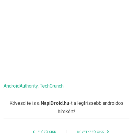
AndroidAuthority
,
TechCrunch
Kövesd te is a
NapiDroid.hu
-t a legfrissebb androidos
hírekért!
ELŐZŐ CIKK
KÖVETKEZŐ CIKK