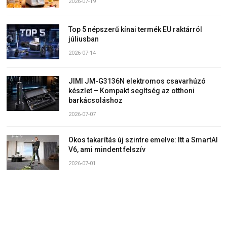
2026-07-19
Top 5 népszerű kínai termék EU raktárról
júliusban
2026-07-14
JIMI JM-G3136N elektromos csavarhúzó
készlet – Kompakt segítség az otthoni
barkácsoláshoz
2026-07-07
Okos takarítás új szintre emelve: Itt a SmartAI
V6, ami mindent felszív
2026-07-01