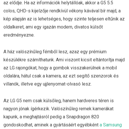
az elődje. Ha az információk helytállóak, akkor a G5 5.5
colos, QHD-s kijelzője rendkívül vékony kávával bír majd, a
kép alapján az is lehetséges, hogy szinte teljesen eltűnik az
oldalkeret, ami egy igazán modern, divatos külsőt
eredményezne.
A ház valószínűleg fémből lesz, azaz egy prémium
készülékre számíthatunk. Ami viszont kicsit eltántorítja majd
az LG rajongókat, hogy a gombok visszakerülnek a mobil
oldalára, hátul csak a kamera, az ezt segítő szenzorok és
villanók, illetve egy ujjlenyomat-olvasó lesz.
Az LG G5 nem csak külsőleg, hanem hardveres téren is
nagyon jónak ígérkezik. Valószínűleg remek kamerákat
kapunk, a meghajtásról pedig a Snapdragon 820
gondoskodhat, aminek a gyártásáért egyébként
a Samsung