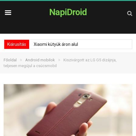
NapiDroid
Kiárusítás
Xiaomi kütyük áron alul
»
»
Főoldal
Android mobilok
Kiszivárgott az LG G5 dizájnja,
teljesen megújul a csúcsmobil