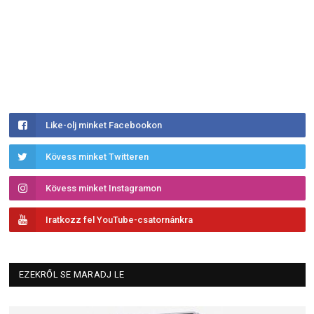
Like-olj minket Facebookon
Kövess minket Twitteren
Kövess minket Instagramon
Iratkozz fel YouTube-csatornánkra
EZEKRŐL SE MARADJ LE