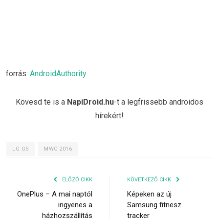
forrás:
AndroidAuthority
Kövesd te is a
NapiDroid.hu
-t a legfrissebb androidos
hírekért!
LG G5
MWC 2016
ELŐZŐ CIKK
KÖVETKEZŐ CIKK
OnePlus – A mai naptól
Képeken az új
ingyenes a
Samsung fitnesz
házhozszállítás
tracker