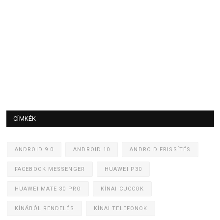
CÍMKÉK
ANDROID 9.0
ANDROID 10
ANDROID FRISSÍTÉS
FACEBOOK MESSENGER
HUAWEI P30
HUAWEI MATE 30 PRO
KÍNAI CUCCOK
KÍNÁBÓL RENDELÉS
KÍNAI TELEFONOK