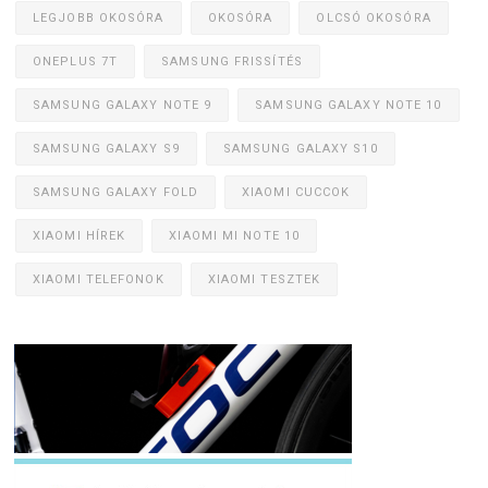
LEGJOBB OKOSÓRA
OKOSÓRA
OLCSÓ OKOSÓRA
ONEPLUS 7T
SAMSUNG FRISSÍTÉS
SAMSUNG GALAXY NOTE 9
SAMSUNG GALAXY NOTE 10
SAMSUNG GALAXY S9
SAMSUNG GALAXY S10
SAMSUNG GALAXY FOLD
XIAOMI CUCCOK
XIAOMI HÍREK
XIAOMI MI NOTE 10
XIAOMI TELEFONOK
XIAOMI TESZTEK