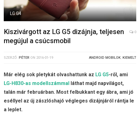
LG G4
Kiszivárgott az LG G5 dizájnja, teljesen
0
megújul a csúcsmobil
SZERZŐ:
PÉTER
ON
2016-01-19
ANDROID MOBILOK
,
KIEMELT
Már elég sok pletykát olvashattunk az
LG G5
-ről, ami
LG-H830-as modellszámmal
láthat majd napvilágot,
talán már februárban. Most felbukkant egy ábra, ami jó
eséllyel az új zászlóshajó végleges dizájnjáról rántja le
a leplet.