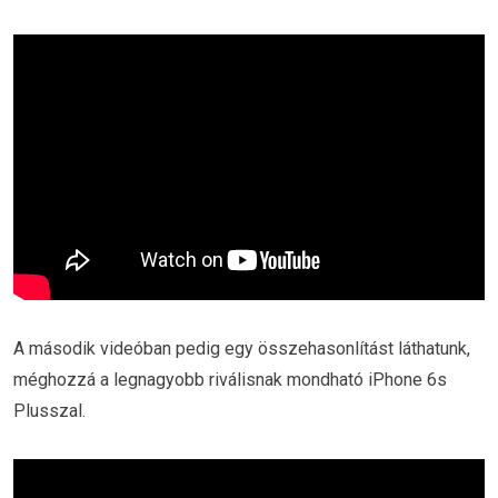
A második videóban pedig egy összehasonlítást láthatunk,
méghozzá a legnagyobb riválisnak mondható iPhone 6s
Plusszal.