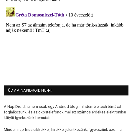
ÜDV A NAPIDROID.HU-N!
A NapiDroid.hu nem csak egy Andriod blog, mindenféle tech témával
foglalkozunk, és az okostelefonok mellett számos érdekes elektronikai
kütyüt igyekszünk bemutatni.
Minden nap friss cikkekkel, hírekkel jelentkezünk, igyekszünk azonnal