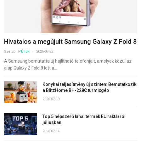
Hivatalos a megújult Samsung Galaxy Z Fold 8
Szerző:
PÉTER
2026-07-22
A Samsung bemutatta új hajlítható telefonjait, amelyek közül az
alap Galaxy Z Fold 8 lett a…
Konyhai teljesítmény új szinten: Bemutatkozik
a BlitzHome BH-228C turmixgép
2026-07-19
Top 5 népszerű kínai termék EU raktárról
júliusban
2026-07-14