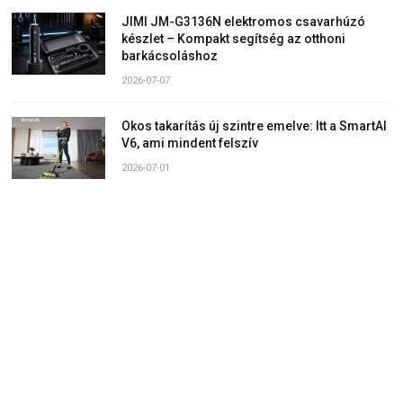
JIMI JM-G3136N elektromos csavarhúzó
készlet – Kompakt segítség az otthoni
barkácsoláshoz
2026-07-07
Okos takarítás új szintre emelve: Itt a SmartAI
V6, ami mindent felszív
2026-07-01