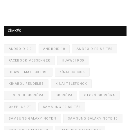
CÍMKÉK
ANDROID 9.0
ANDROID 10
ANDROID FRISSÍTÉS
FACEBOOK MESSENGER
HUAWEI P30
HUAWEI MATE 30 PRO
KÍNAI CUCCOK
KÍNÁBÓL RENDELÉS
KÍNAI TELEFONOK
LEGJOBB OKOSÓRA
OKOSÓRA
OLCSÓ OKOSÓRA
ONEPLUS 7T
SAMSUNG FRISSÍTÉS
SAMSUNG GALAXY NOTE 9
SAMSUNG GALAXY NOTE 10