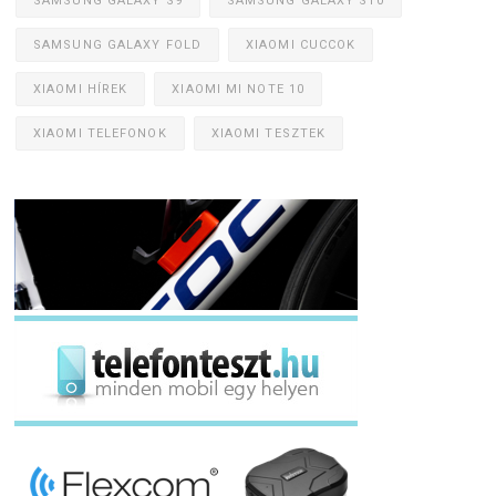
SAMSUNG GALAXY S9
SAMSUNG GALAXY S10
SAMSUNG GALAXY FOLD
XIAOMI CUCCOK
XIAOMI HÍREK
XIAOMI MI NOTE 10
XIAOMI TELEFONOK
XIAOMI TESZTEK