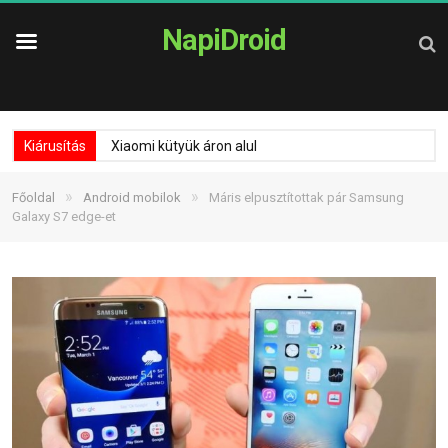
NapiDroid
Kiárusítás
Xiaomi kütyük áron alul
»
»
Főoldal
Android mobilok
Máris elpusztítottak pár Samsung
Galaxy S7 edge-et