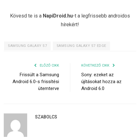
Kövesd te is a
NapiDroid.hu
-t a legfrissebb androidos
hírekért!
SAMSUNG GALAXY S7
SAMSUNG GALAXY S7 EDGE
ELŐZŐ CIKK
KÖVETKEZŐ CIKK
Frissült a Samsung
Sony: ezeket az
Android 6.0-s frissítési
újításokat hozza az
ütemterve
Android 6.0
SZABOLCS