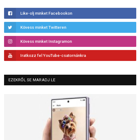
Like-olj minket Facebookon
Kövess minket Twitteren
Kövess minket Instagramon
Iratkozz fel YouTube-csatornánkra
EZEKRŐL SE MARADJ LE