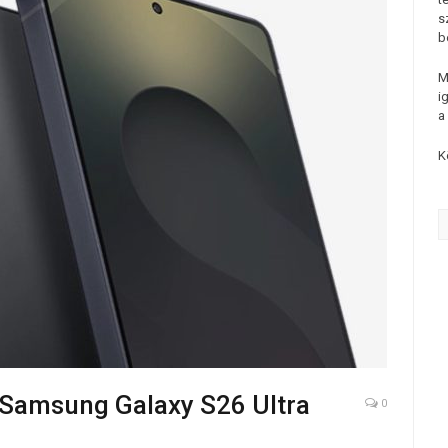
s
b
M
i
a
K
a Samsung Galaxy S26 Ultra
0