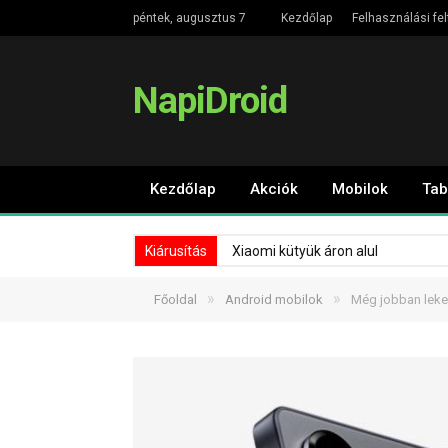
péntek, augusztus 7
Kezdőlap
Felhasználási fel
NapiDroid
Kezdőlap
Akciók
Mobilok
Tab
Kiárusítás
Xiaomi kütyük áron alul
»
»
Főoldal
Android mobilok
Még jobban leker