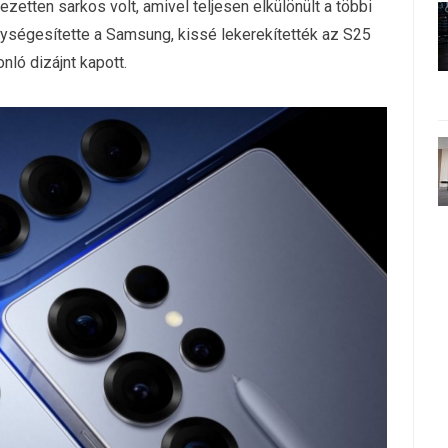
ezetten sarkos volt, amivel teljesen elkülönült a többi
gységesítette a Samsung, kissé lekerekítették az S25
nló dizájnt kapott.