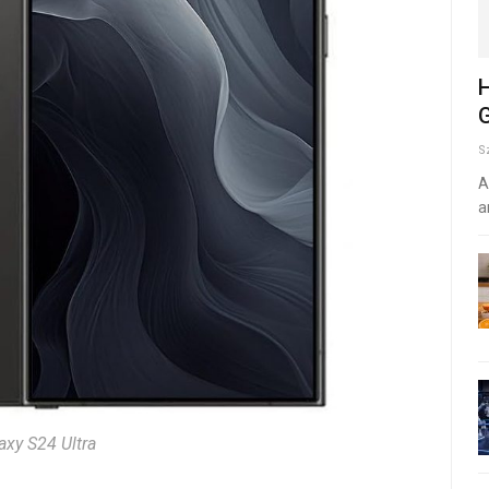
H
G
S
A
a
axy S24 Ultra