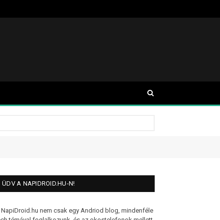
ÜDV A NAPIDROID.HU-N!
 NapiDroid.hu nem csak egy Andriod blog, mindenféle
ech témával foglalkozunk, és az okostelefonok mellett