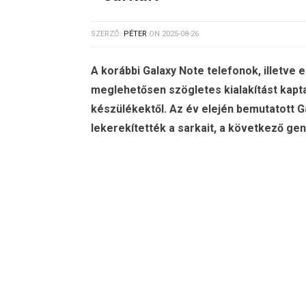
SZERZŐ:
PÉTER
ON
2025-08-26
A korábbi Galaxy Note telefonok, illetve e
meglehetősen szögletes kialakítást kap
készülékektől. Az év elején bemutatott Ga
lekerekítették a sarkait, a következő ge