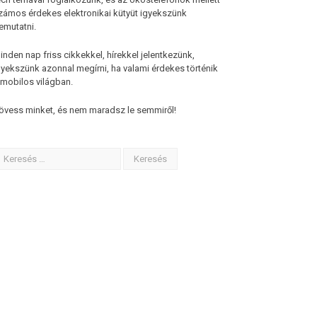
zámos érdekes elektronikai kütyüt igyekszünk
emutatni.
inden nap friss cikkekkel, hírekkel jelentkezünk,
gyekszünk azonnal megírni, ha valami érdekes történik
 mobilos világban.
övess minket, és nem maradsz le semmiről!