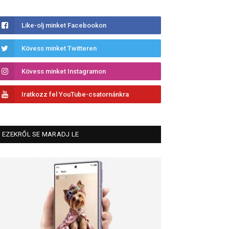
Like-olj minket Facebookon
Kövess minket Twitteren
Kövess minket Instagramon
Iratkozz fel YouTube-csatornánkra
EZEKRŐL SE MARADJ LE