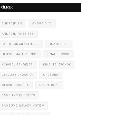
CÍMKÉK
ANDROID 9.0
ANDROID 10
ANDROID FRISSÍTÉS
FACEBOOK MESSENGER
HUAWEI P30
HUAWEI MATE 30 PRO
KÍNAI CUCCOK
KÍNÁBÓL RENDELÉS
KÍNAI TELEFONOK
LEGJOBB OKOSÓRA
OKOSÓRA
OLCSÓ OKOSÓRA
ONEPLUS 7T
SAMSUNG FRISSÍTÉS
SAMSUNG GALAXY NOTE 9