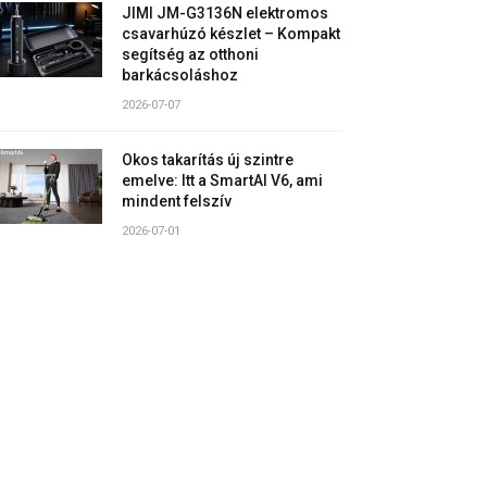
JIMI JM-G3136N elektromos
csavarhúzó készlet – Kompakt
segítség az otthoni
barkácsoláshoz
2026-07-07
Okos takarítás új szintre
emelve: Itt a SmartAI V6, ami
mindent felszív
2026-07-01