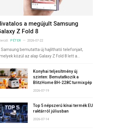
ivatalos a megújult Samsung
alaxy Z Fold 8
zerző:
PÉTER
2026-07-22
 Samsung bemutatta új hajlítható telefonjait,
melyek közül az alap Galaxy Z Fold 8 lett a…
Konyhai teljesítmény új
szinten: Bemutatkozik a
BlitzHome BH-228C turmixgép
2026-07-19
Top 5 népszerű kínai termék EU
raktárról júliusban
2026-07-14