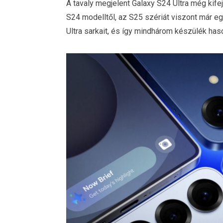
A tavaly megjelent Galaxy S24 Ultra még kifej
S24 modelltől, az S25 szériát viszont már e
Ultra sarkait, és így mindhárom készülék haso