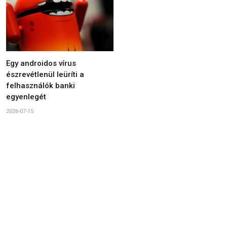
Egy androidos vírus
észrevétlenül leüríti a
felhasználók banki
egyenlegét
2026-07-15