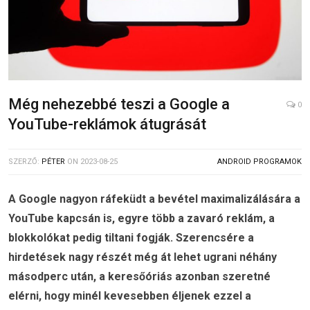
Még nehezebbé teszi a Google a
0
YouTube-reklámok átugrását
SZERZŐ:
PÉTER
ON
2023-08-25
ANDROID PROGRAMOK
A Google nagyon ráfeküdt a bevétel maximalizálására a
YouTube kapcsán is, egyre több a zavaró reklám, a
blokkolókat pedig tiltani fogják. Szerencsére a
hirdetések nagy részét még át lehet ugrani néhány
másodperc után, a keresőóriás azonban szeretné
elérni, hogy minél kevesebben éljenek ezzel a