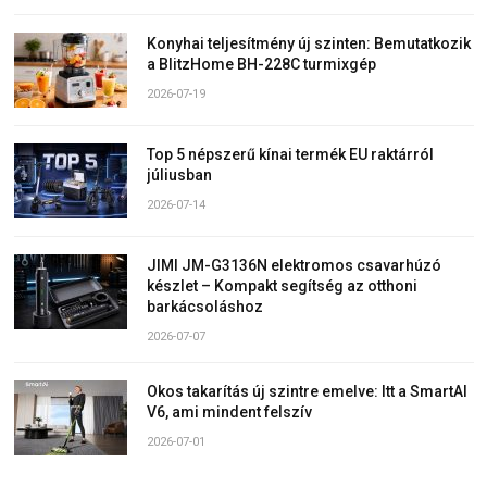
Konyhai teljesítmény új szinten: Bemutatkozik
a BlitzHome BH-228C turmixgép
2026-07-19
Top 5 népszerű kínai termék EU raktárról
júliusban
2026-07-14
JIMI JM-G3136N elektromos csavarhúzó
készlet – Kompakt segítség az otthoni
barkácsoláshoz
2026-07-07
Okos takarítás új szintre emelve: Itt a SmartAI
V6, ami mindent felszív
2026-07-01