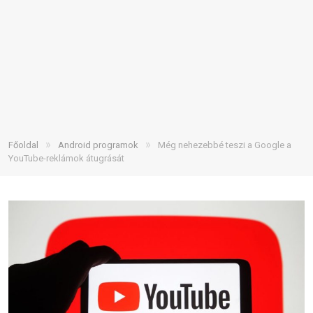
»
»
Főoldal
Android programok
Még nehezebbé teszi a Google a
YouTube-reklámok átugrását