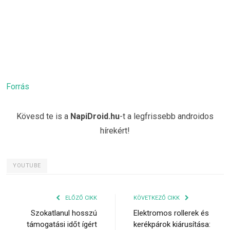
Forrás
Kövesd te is a
NapiDroid.hu
-t a legfrissebb androidos
hírekért!
YOUTUBE
ELŐZŐ CIKK
KÖVETKEZŐ CIKK
Szokatlanul hosszú
Elektromos rollerek és
támogatási időt ígért
kerékpárok kiárusítása: