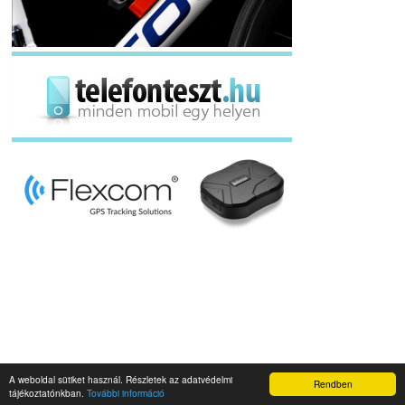
A weboldal sütiket használ. Részletek az adatvédelmi
Rendben
Napidroid.hu 2019
tájékoztatónkban.
További információ