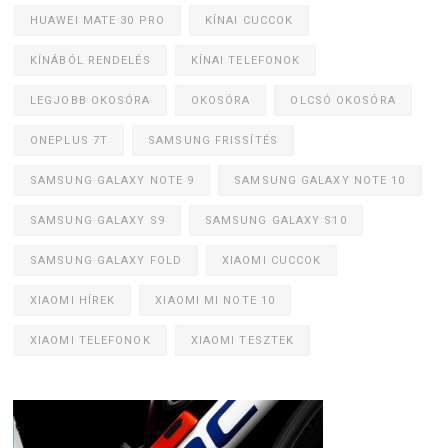
HUAWEI MATE 30 PRO
KÍNAI CUCCOK
KÍNÁBÓL RENDELÉS
KÍNAI TELEFONOK
LEGJOBB OKOSÓRA
OKOSÓRA
OLCSÓ OKOSÓRA
ONEPLUS 7T
SAMSUNG FRISSÍTÉS
SAMSUNG GALAXY NOTE 9
SAMSUNG GALAXY NOTE 10
SAMSUNG GALAXY S9
SAMSUNG GALAXY S10
SAMSUNG GALAXY FOLD
XIAOMI CUCCOK
XIAOMI HÍREK
XIAOMI MI NOTE 10
XIAOMI TELEFONOK
XIAOMI TESZTEK