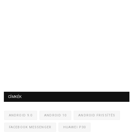
CÍMKÉK
ANDROID 9.0
ANDROID 10
ANDROID FRISSÍTÉS
FACEBOOK MESSENGER
HUAWEI P30