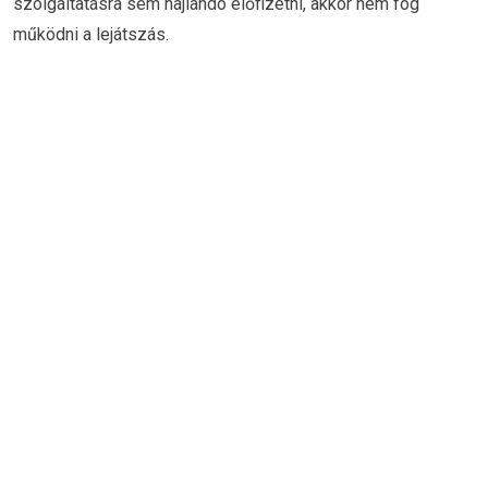
szolgáltatásra sem hajlandó előfizetni, akkor nem fog
működni a lejátszás.