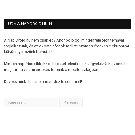
ÜDV A NAPIDROID.HU-N!
A NapiDroid.hu nem csak egy Andriod blog, mindenféle tech témával
foglalkozunk, és az okostelefonok mellett számos érdekes elektronikai
kütyüt igyekszünk bemutatni.
Minden nap friss cikkekkel, hírekkel jelentkezünk, igyekszünk azonnal
megírni, ha valami érdekes történik a mobilos világban.
Kövess minket, és nem maradsz le semmiről!