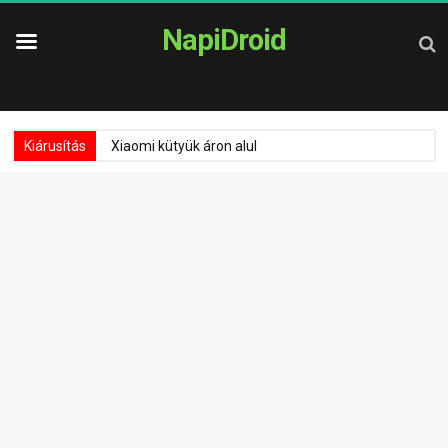
NapiDroid
Kiárusítás
Xiaomi kütyük áron alul