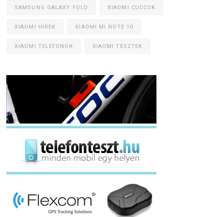
SAMSUNG GALAXY FOLD
XIAOMI CUCCOK
XIAOMI HÍREK
XIAOMI MI NOTE 10
XIAOMI TELEFONOK
XIAOMI TESZTEK