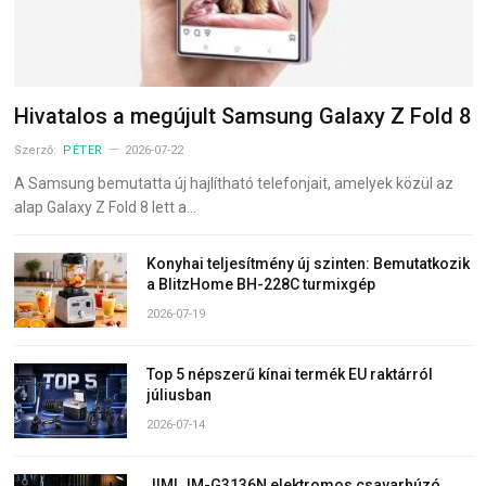
Hivatalos a megújult Samsung Galaxy Z Fold 8
Szerző:
PÉTER
2026-07-22
A Samsung bemutatta új hajlítható telefonjait, amelyek közül az
alap Galaxy Z Fold 8 lett a…
Konyhai teljesítmény új szinten: Bemutatkozik
a BlitzHome BH-228C turmixgép
2026-07-19
Top 5 népszerű kínai termék EU raktárról
júliusban
2026-07-14
JIMI JM-G3136N elektromos csavarhúzó