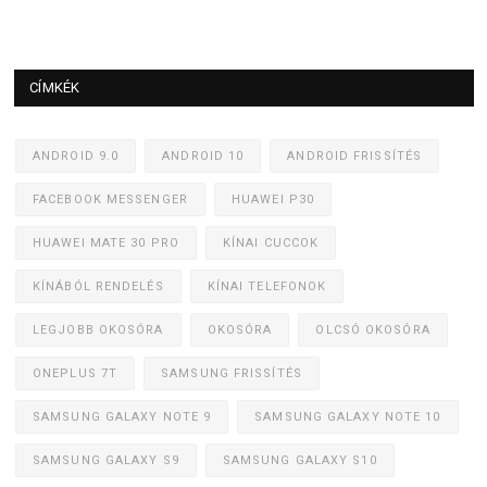
CÍMKÉK
ANDROID 9.0
ANDROID 10
ANDROID FRISSÍTÉS
FACEBOOK MESSENGER
HUAWEI P30
HUAWEI MATE 30 PRO
KÍNAI CUCCOK
KÍNÁBÓL RENDELÉS
KÍNAI TELEFONOK
LEGJOBB OKOSÓRA
OKOSÓRA
OLCSÓ OKOSÓRA
ONEPLUS 7T
SAMSUNG FRISSÍTÉS
SAMSUNG GALAXY NOTE 9
SAMSUNG GALAXY NOTE 10
SAMSUNG GALAXY S9
SAMSUNG GALAXY S10