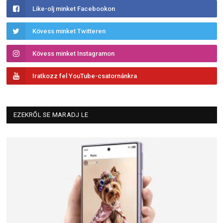
Like-olj minket Facebookon
Kövess minket Twitteren
Kövess minket Instagramon
Iratkozz fel YouTube-csatornánkra
EZEKRŐL SE MARADJ LE