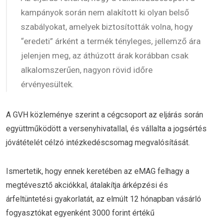
kampányok során nem alakított ki olyan belső
szabályokat, amelyek biztosították volna, hogy
“eredeti” árként a termék tényleges, jellemző ára
jelenjen meg, az áthúzott árak korábban csak
alkalomszerűen, nagyon rövid időre
érvényesültek.
A GVH közleménye szerint a cégcsoport az eljárás során
együttműködött a versenyhivatallal, és vállalta a jogsértés
jóvátételét célzó intézkedéscsomag megvalósítását.
Ismertetik, hogy ennek keretében az eMAG felhagy a
megtévesztő akciókkal, átalakítja árképzési és
árfeltüntetési gyakorlatát, az elmúlt 12 hónapban vásárló
fogyasztókat egyenként 3000 forint értékű