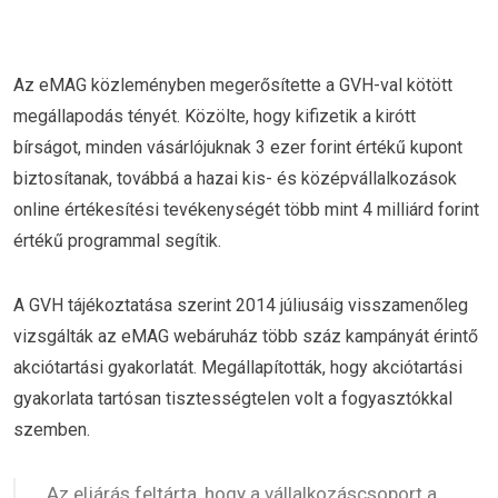
Az eMAG közleményben megerősítette a GVH-val kötött
megállapodás tényét. Közölte, hogy kifizetik a kirótt
bírságot, minden vásárlójuknak 3 ezer forint értékű kupont
biztosítanak, továbbá a hazai kis- és középvállalkozások
online értékesítési tevékenységét több mint 4 milliárd forint
értékű programmal segítik.
A GVH tájékoztatása szerint 2014 júliusáig visszamenőleg
vizsgálták az eMAG webáruház több száz kampányát érintő
akciótartási gyakorlatát. Megállapították, hogy akciótartási
gyakorlata tartósan tisztességtelen volt a fogyasztókkal
szemben.
Az eljárás feltárta, hogy a vállalkozáscsoport a