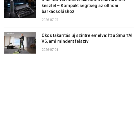
készlet – Kompakt segítség az otthoni
barkácsoláshoz
2026-07-07
Okos takarítás új szintre emelve: Itt a SmartAI
V6, ami mindent felszív
2026-07-01