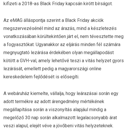
kifizeti a 2018-as Black Friday kapcsán kirótt bírságot.
Az eMAG álláspontja szerint a Black Friday akciók
megszervezésénél mind az árazás, mind a készletezés
vonatkozásában körültekintően járt el, nem tévesztette meg
a fogyasztókat. Ugyanakkor az eljárás minden fél számára
megnyugtató lezárása érdekében olyan megállapodást
kötött a GVH-val, amely lehetővé teszi a vitás helyzet gyors
lezárását, emellett pedig a magyarországi online
kereskedelem fejlődését is elősegíti.
A webáruház kiemelte, vállalja, hogy leárazásai során egy
adott termékre az adott árengedmény mértékének
megállapítása során a viszonyítás alapjául mindig a
megelőző 30 nap során alkalmazott legalacsonyabb árat
veszi alapul, elejét véve a jövőbeni vitás helyzeteknek.