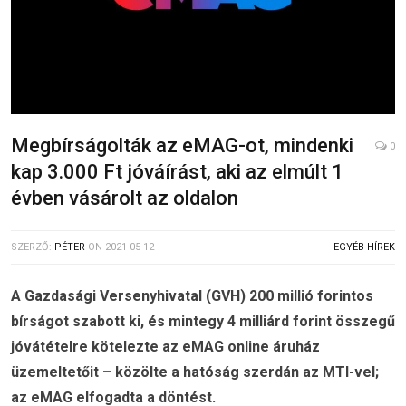
Megbírságolták az eMAG-ot, mindenki
0
kap 3.000 Ft jóváírást, aki az elmúlt 1
évben vásárolt az oldalon
SZERZŐ:
PÉTER
ON
2021-05-12
EGYÉB HÍREK
A Gazdasági Versenyhivatal (GVH) 200 millió forintos
bírságot szabott ki, és mintegy 4 milliárd forint összegű
jóvátételre kötelezte az eMAG online áruház
üzemeltetőit – közölte a hatóság szerdán az MTI-vel;
az eMAG elfogadta a döntést.