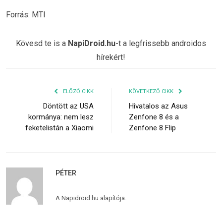
Forrás: MTI
Kövesd te is a
NapiDroid.hu
-t a legfrissebb androidos
hírekért!
ELŐZŐ CIKK
KÖVETKEZŐ CIKK
Döntött az USA
Hivatalos az Asus
kormánya: nem lesz
Zenfone 8 és a
feketelistán a Xiaomi
Zenfone 8 Flip
PÉTER
A Napidroid.hu alapítója.