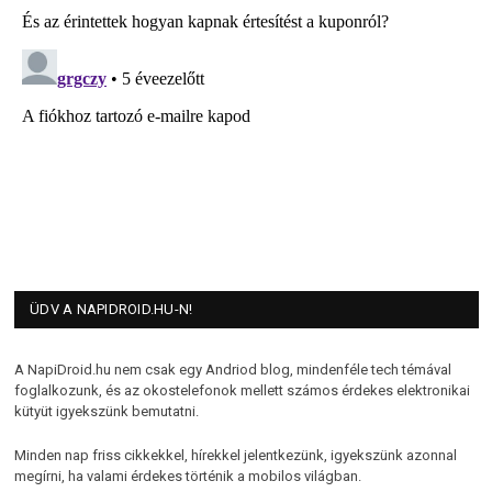
ÜDV A NAPIDROID.HU-N!
A NapiDroid.hu nem csak egy Andriod blog, mindenféle tech témával
foglalkozunk, és az okostelefonok mellett számos érdekes elektronikai
kütyüt igyekszünk bemutatni.
Minden nap friss cikkekkel, hírekkel jelentkezünk, igyekszünk azonnal
megírni, ha valami érdekes történik a mobilos világban.