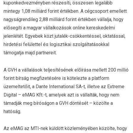
kuponkedvezményben részesíti, összesen legalább
mintegy 1,08 milliárd forint értékben. A cégcsoport emellett
nagyságrendileg 2,88 milliárd forint értékben vállalja, hogy
elősegíti a magyar vállalkozások online kereskedelmi
jelenlétét. Egyebek közt jutalék-csökkentéssel, oktatással,
hirdetési felülettel és logisztikai szolgáltatásokkal
támogatja majd partnereit.
A GVH a vállalások teljesítésének előírása mellett 200 millió
forint bírság megfizetésére is kötelezte a platform
üzemeltetőit, a Dante International SA-t, illetve az Extreme
Digital – eMAG Kft.-t, amelyek azt is vállalták, hogy nem
támadják meg bíróságon a GVH döntését – közölte a
hatóság.
Az eMAG az MTI-nek küldött közleményében közölte, hogy