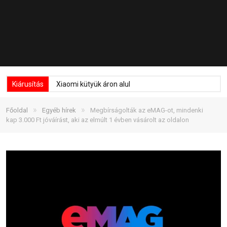
Kiárusítás
Xiaomi kütyük áron alul
»
»
Főoldal
Egyéb hírek
Megbírságolták az eMAG-ot, mindenki
kap 3.000 Ft jóváírást, aki az elmúlt 1 évben vásárolt az oldalon