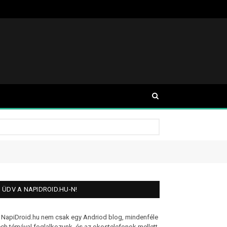
ÜDV A NAPIDROID.HU-N!
 NapiDroid.hu nem csak egy Andriod blog, mindenféle
ech témával foglalkozunk, és az okostelefonok mellett