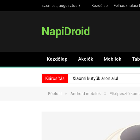
szombat, augusztus 8
Kezdőlap
Felhasználási f
NapiDroid
Kezdőlap
Akciók
Mobilok
Tab
Kiárusítás
Xiaomi kütyük áron alul
»
»
Főoldal
Android mobilok
Elképesztő kamer