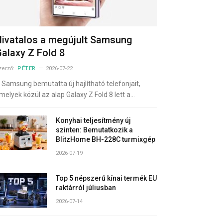
ivatalos a megújult Samsung
alaxy Z Fold 8
zerző:
PÉTER
2026-07-22
 Samsung bemutatta új hajlítható telefonjait,
melyek közül az alap Galaxy Z Fold 8 lett a…
Konyhai teljesítmény új
szinten: Bemutatkozik a
BlitzHome BH-228C turmixgép
2026-07-19
Top 5 népszerű kínai termék EU
raktárról júliusban
2026-07-14