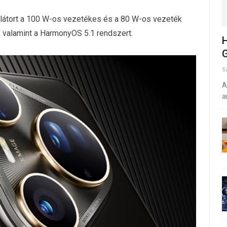
átort a 100 W-os vezetékes és a 80 W-os vezeték
t, valamint a HarmonyOS 5.1 rendszert.
H
G
S
A
a