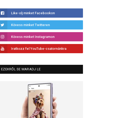
Like-olj minket Facebookon
Kövess minket Twitteren
Kövess minket Instagramon
Iratkozz fel YouTube-csatornánkra
EZEKRŐL SE MARADJ LE