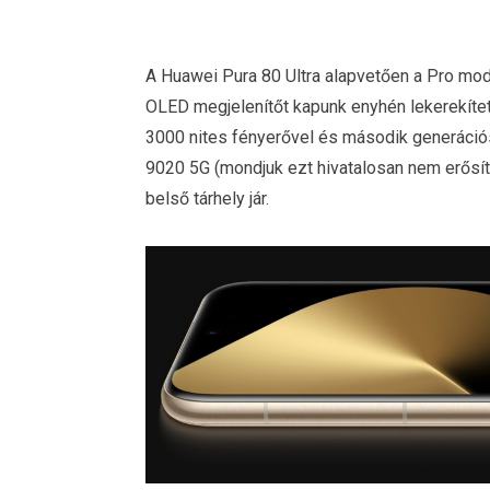
A Huawei Pura 80 Ultra alapvetően a Pro mod
OLED megjelenítőt kapunk enyhén lekerekítet
3000 nites fényerővel és második generációs
9020 5G (mondjuk ezt hivatalosan nem erős
belső tárhely jár.