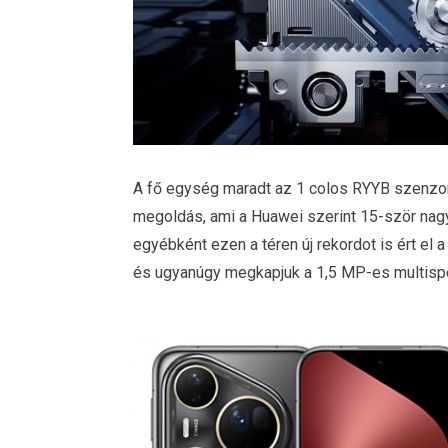
A fő egység maradt az 1 colos RYYB szenzorra
megoldás, ami a Huawei szerint 15-ször nagy
egyébként ezen a téren új rekordot is ért el
és ugyanúgy megkapjuk a 1,5 MP-es multispek