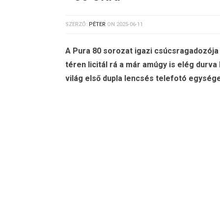
SZERZŐ:
PÉTER
ON
2025-06-11
A Pura 80 sorozat igazi csúcsragadozója
téren licitál rá a már amúgy is elég durv
világ első dupla lencsés telefotó egység