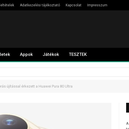
eltételek
Adatkezelési tájékoztató
Kapcsolat
Impresszum
letek
Appok
Játékok
TESZTEK
ás újítással érkezett a Huawei Pura 80 Ultra
A
t