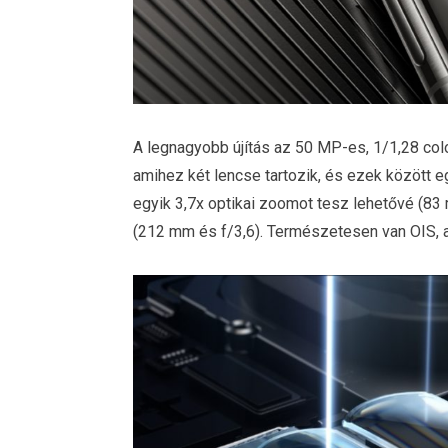
A legnagyobb újítás az 50 MP-es, 1/1,28 col
amihez két lencse tartozik, és ezek között e
egyik 3,7x optikai zoomot tesz lehetővé (83 m
(212 mm és f/3,6). Természetesen van OIS, a