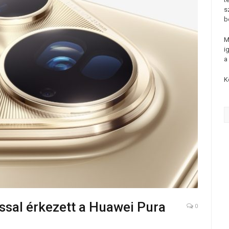
s
b
M
i
a
K
ssal érkezett a Huawei Pura
0