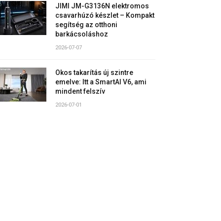
JIMI JM-G3136N elektromos
csavarhúzó készlet – Kompakt
segítség az otthoni
barkácsoláshoz
2026-07-07
Okos takarítás új szintre
emelve: Itt a SmartAI V6, ami
mindent felszív
2026-07-01