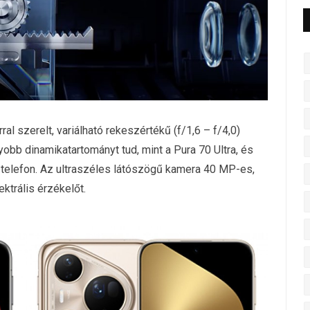
l szerelt, variálható rekeszértékű (f/1,6 – f/4,0)
obb dinamikatartományt tud, mint a Pura 70 Ultra, és
 a telefon. Az ultraszéles látószögű kamera 40 MP-es,
trális érzékelőt.