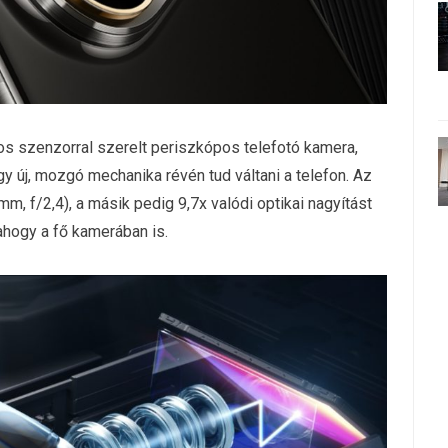
os szenzorral szerelt periszkópos telefotó kamera,
gy új, mozgó mechanika révén tud váltani a telefon. Az
m, f/2,4), a másik pedig 9,7x valódi optikai nagyítást
hogy a fő kamerában is.