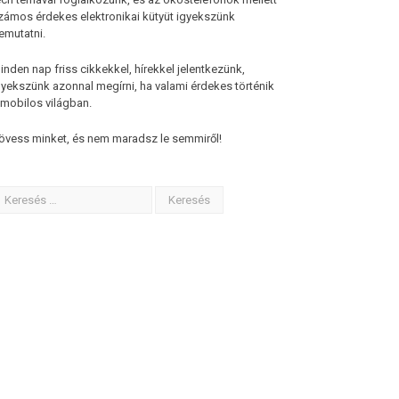
zámos érdekes elektronikai kütyüt igyekszünk
emutatni.
inden nap friss cikkekkel, hírekkel jelentkezünk,
gyekszünk azonnal megírni, ha valami érdekes történik
 mobilos világban.
övess minket, és nem maradsz le semmiről!