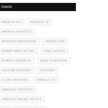
CÍMKÉK
ANDROID 9.0
ANDROID 10
ANDROID FRISSÍTÉS
FACEBOOK MESSENGER
HUAWEI P30
HUAWEI MATE 30 PRO
KÍNAI CUCCOK
KÍNÁBÓL RENDELÉS
KÍNAI TELEFONOK
LEGJOBB OKOSÓRA
OKOSÓRA
OLCSÓ OKOSÓRA
ONEPLUS 7T
SAMSUNG FRISSÍTÉS
SAMSUNG GALAXY NOTE 9