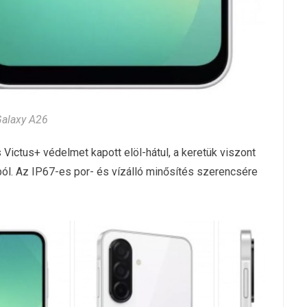
alaxy A26
 Victus+ védelmet kapott elöl-hátul, a keretük viszont
ból. Az IP67-es por- és vízálló minősítés szerencsére