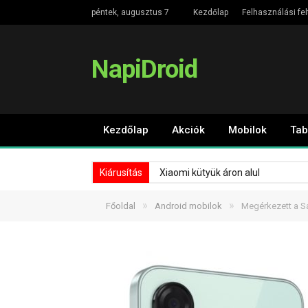
péntek, augusztus 7
Kezdőlap
Felhasználási fel
NapiDroid
Kezdőlap
Akciók
Mobilok
Tab
Kiárusítás
Xiaomi kütyük áron alul
»
»
Főoldal
Android mobilok
Megérkezett a S