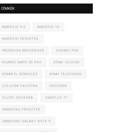
CÍMKÉK
ANDROID 9.0
ANDROID 10
ANDROID FRISSÍTÉS
FACEBOOK MESSENGER
HUAWEI P30
HUAWEI MATE 30 PRO
KÍNAI CUCCOK
KÍNÁBÓL RENDELÉS
KÍNAI TELEFONOK
LEGJOBB OKOSÓRA
OKOSÓRA
OLCSÓ OKOSÓRA
ONEPLUS 7T
SAMSUNG FRISSÍTÉS
SAMSUNG GALAXY NOTE 9