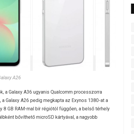
alaxy A26
ok, a Galaxy A36 ugyanis Qualcomm processzorra
e, a Galaxy A26 pedig megkapta az Exynos 1380-at a
gy 8 GB RAM-mal bír régiótól függően, a belső térhely
ébként bővíthető microSD kártyával, a nagyobb