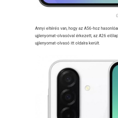
G
Annyi eltérés van, hogy az A56-hoz hasonlóan
ujjlenyomat-olvasóval érkezett, az A26 előlapj
ujjlenyomat-olvasó itt oldalra került.