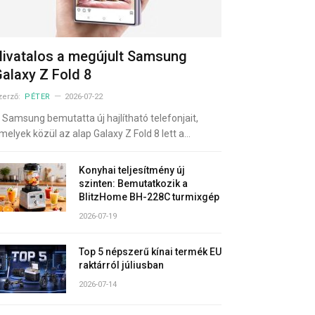
ivatalos a megújult Samsung
alaxy Z Fold 8
zerző:
PÉTER
2026-07-22
 Samsung bemutatta új hajlítható telefonjait,
melyek közül az alap Galaxy Z Fold 8 lett a…
Konyhai teljesítmény új
szinten: Bemutatkozik a
BlitzHome BH-228C turmixgép
2026-07-19
Top 5 népszerű kínai termék EU
raktárról júliusban
2026-07-14