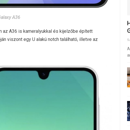
alaxy A36
H
G
 az A36 is kameralyukkal és kijelzőbe épített
án viszont egy U alakú notch található, illetve az
S
A
a