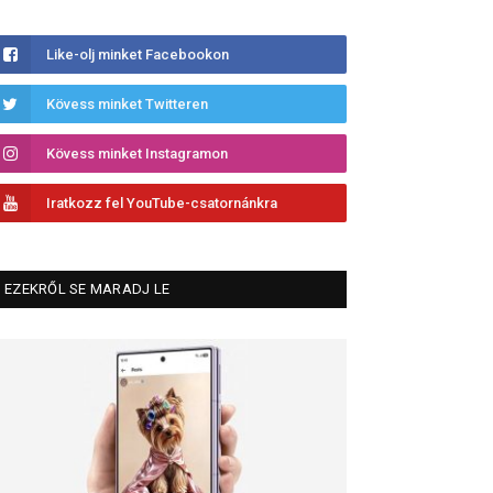
Like-olj minket Facebookon
Kövess minket Twitteren
Kövess minket Instagramon
Iratkozz fel YouTube-csatornánkra
EZEKRŐL SE MARADJ LE