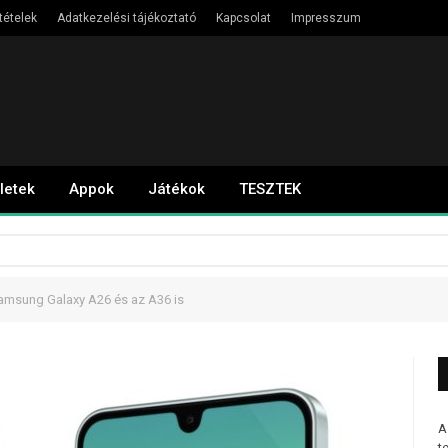
tételek
Adatkezelési tájékoztató
Kapcsolat
Impresszum
letek
Appok
Játékok
TESZTEK
amsung Galaxy A26 és az A36 is
A
t