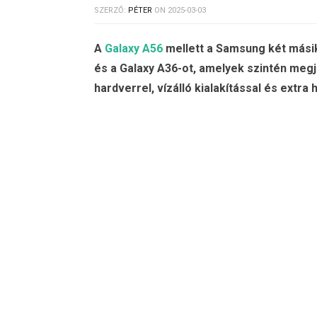
SZERZŐ:
PÉTER
ON
2025-03-03
A
Galaxy A56
mellett a Samsung két másik 
és a Galaxy A36-ot, amelyek szintén megj
hardverrel, vízálló kialakítással és extr