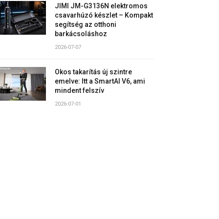
JIMI JM-G3136N elektromos
csavarhúzó készlet – Kompakt
segítség az otthoni
barkácsoláshoz
2026-07-07
Okos takarítás új szintre
emelve: Itt a SmartAI V6, ami
mindent felszív
2026-07-01