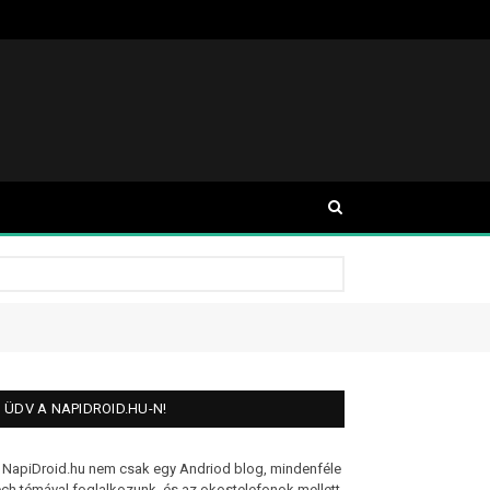
ÜDV A NAPIDROID.HU-N!
 NapiDroid.hu nem csak egy Andriod blog, mindenféle
ech témával foglalkozunk, és az okostelefonok mellett