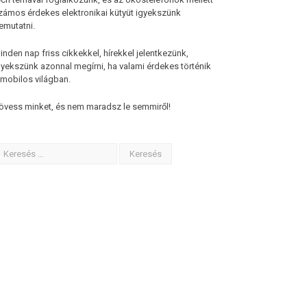
zámos érdekes elektronikai kütyüt igyekszünk
emutatni.
inden nap friss cikkekkel, hírekkel jelentkezünk,
gyekszünk azonnal megírni, ha valami érdekes történik
 mobilos világban.
övess minket, és nem maradsz le semmiről!