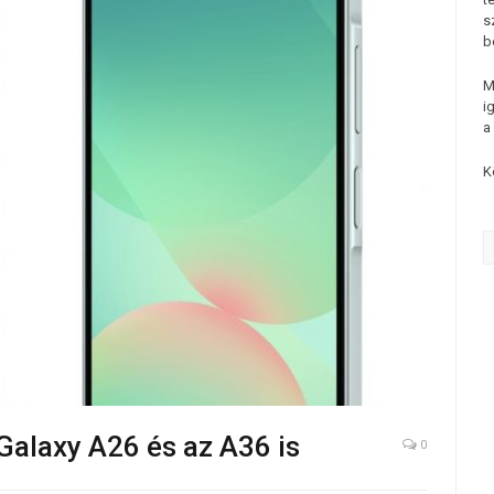
s
b
M
i
a
K
alaxy A26 és az A36 is
0