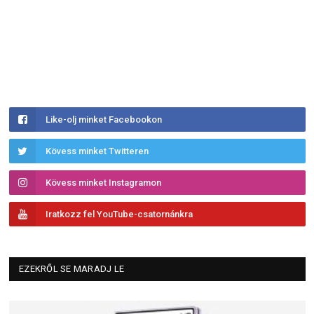
Like-olj minket Facebookon
Kövess minket Twitteren
Kövess minket Instagramon
Iratkozz fel YouTube-csatornánkra
EZEKRŐL SE MARADJ LE