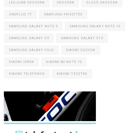
LEGJOBB OKOSÓRA
OKOSÓRA
OLCSÓ OKOSÓRA
ONEPLUS 7T
SAMSUNG FRISSÍTÉS
SAMSUNG GALAXY NOTE 9
SAMSUNG GALAXY NOTE 10
SAMSUNG GALAXY S9
SAMSUNG GALAXY S10
SAMSUNG GALAXY FOLD
XIAOMI CUCCOK
XIAOMI HÍREK
XIAOMI MI NOTE 10
XIAOMI TELEFONOK
XIAOMI TESZTEK