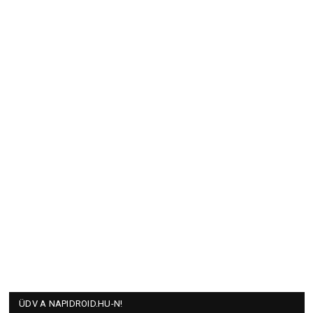
ÜDV A NAPIDROID.HU-N!