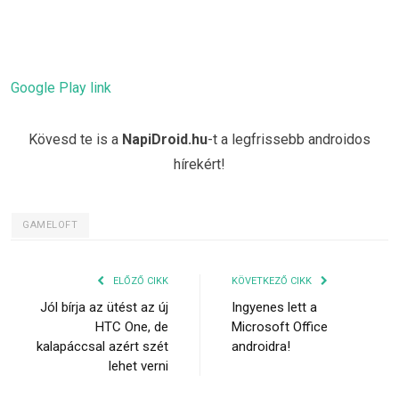
Google Play link
Kövesd te is a
NapiDroid.hu
-t a legfrissebb androidos
hírekért!
GAMELOFT
ELŐZŐ CIKK
KÖVETKEZŐ CIKK
Jól bírja az ütést az új
Ingyenes lett a
HTC One, de
Microsoft Office
kalapáccsal azért szét
androidra!
lehet verni