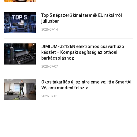
Top 5 népszerű kínai termék EU raktárról
júliusban
2026-07-14
JIMI JM-G3136N elektromos csavarhúzó
készlet – Kompakt segítség az otthoni
barkácsoláshoz
2026-07-07
Okos takarítás új szintre emelve: Itt a SmartAI
V6, ami mindent felszív
2026-07-01