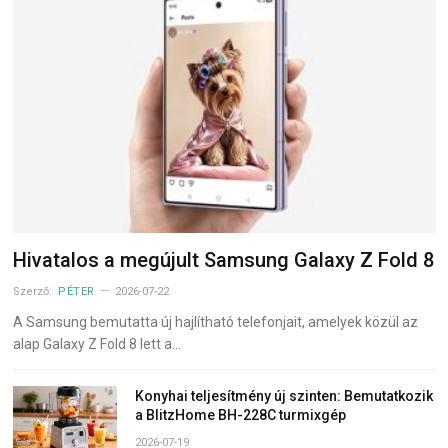
Hivatalos a megújult Samsung Galaxy Z Fold 8
Szerző:
PÉTER
2026-07-22
A Samsung bemutatta új hajlítható telefonjait, amelyek közül az
alap Galaxy Z Fold 8 lett a…
Konyhai teljesítmény új szinten: Bemutatkozik
a BlitzHome BH-228C turmixgép
2026-07-19