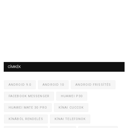
CÍMKÉK
ANDROID 9.0
ANDROID 10
ANDROID FRISSÍTÉS
FACEBOOK MESSENGER
HUAWEI P30
HUAWEI MATE 30 PRO
KÍNAI CUCCOK
KÍNÁBÓL RENDELÉS
KÍNAI TELEFONOK