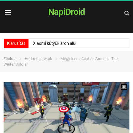
NapiDroid
Kiárusítás
Xiaomi kütyük áron alul
»
»
Főoldal
Android játékok
Megjelent a Captain America: The
Winter Soldier