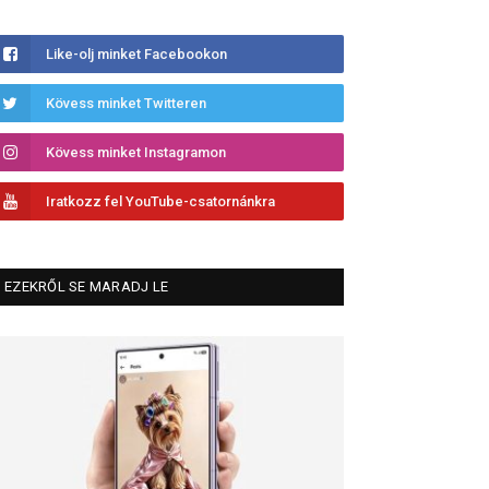
Like-olj minket Facebookon
Kövess minket Twitteren
Kövess minket Instagramon
Iratkozz fel YouTube-csatornánkra
EZEKRŐL SE MARADJ LE