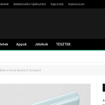
tételek
Adatkezelési tájékoztató
Kapcsolat
Impresszum
letek
Appok
Játékok
TESZTEK
ában a Sony Xperia X Compact
A
t