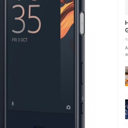
H
G
S
A
a