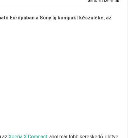
ANDROID MOBILOK
ható Európában a Sony új kompakt készüléke, az
g az
Xperia X Compact
, ahol már több kereskedő, illetve