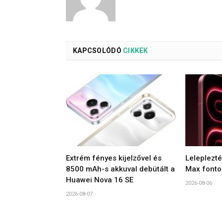
KAPCSOLÓDÓ
CIKKEK
Extrém fényes kijelzővel és
Leleplezt
8500 mAh-s akkuval debütált a
Max fonto
Huawei Nova 16 SE
2026-08-06
2026-08-07