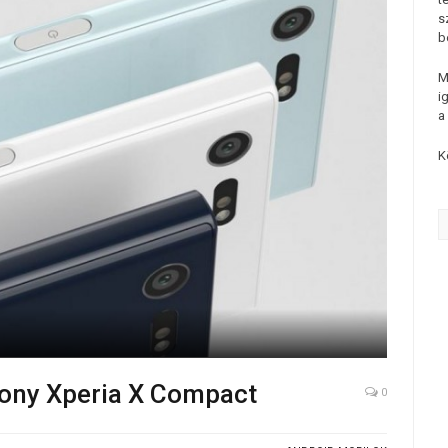
s
b
M
i
a
K
ony Xperia X Compact
0