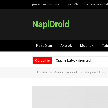
péntek, augusztus 7
Kezdőlap
Felhasználási fel
NapiDroid
Kezdőlap
Akciók
Mobilok
Tab
Kiárusítás
Xiaomi kütyük áron alul
»
»
Főoldal
Android mobilok
Megjelent Európ