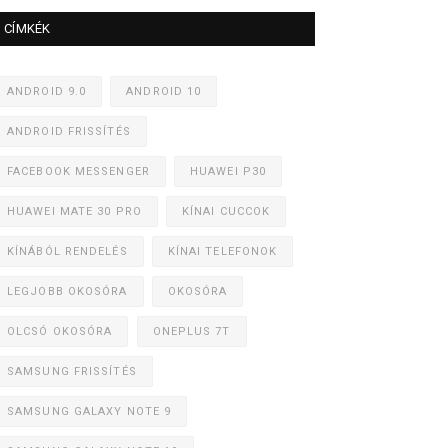
CÍMKÉK
ANDROID 9.0
ANDROID 10
ANDROID FRISSÍTÉS
FACEBOOK MESSENGER
HUAWEI P30
HUAWEI MATE 30 PRO
KÍNAI CUCCOK
KÍNÁBÓL RENDELÉS
KÍNAI TELEFONOK
LEGJOBB OKOSÓRA
OKOSÓRA
OLCSÓ OKOSÓRA
ONEPLUS 7T
SAMSUNG FRISSÍTÉS
SAMSUNG GALAXY NOTE 9