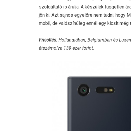
szolgáltató is árulja. A készülék független ár
jön ki. Azt sajnos egyelőre nem tudni, hogy 
mobil, de valószínűleg ennél egy kicsit még t
Frissítés:
Hollandiában, Belgiumban és Luxem
átszámolva 139 ezer forint.