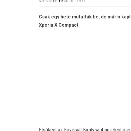
SZERZŐ:
PÉTER
ON
2016-09-11
Csak egy hete mutatták be, de máris kap
Xperia X Compact.
Elsőként az Egyesült Királyságban jelent me