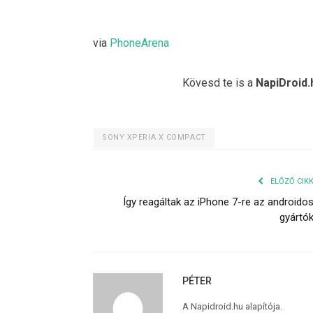
via
PhoneArena
Kövesd te is a
NapiDroid.
SONY XPERIA X COMPACT
ELŐZŐ CIK
Így reagáltak az iPhone 7-re az androido
gyártó
PÉTER
A Napidroid.hu alapítója.