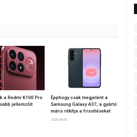
ék a Redmi K100 Pro
Épphogy csak megjelent a
sabb jellemzőit
Samsung Galaxy A37, a gyártó
máris ritkítja a frissítéseket
2026-08-06