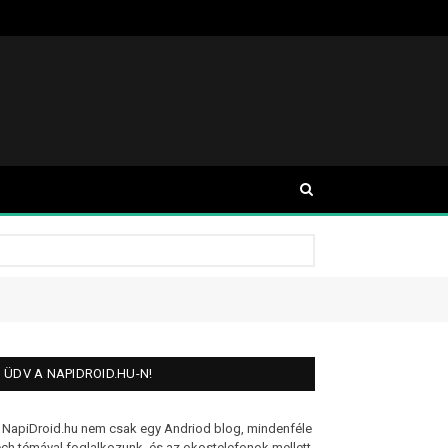
ÜDV A NAPIDROID.HU-N!
 NapiDroid.hu nem csak egy Andriod blog, mindenféle
ech témával foglalkozunk, és az okostelefonok mellett