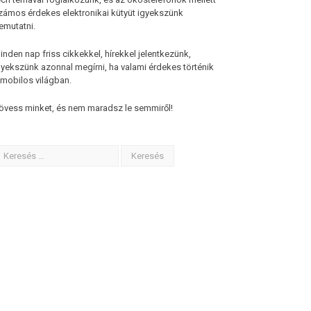
zámos érdekes elektronikai kütyüt igyekszünk
emutatni.
inden nap friss cikkekkel, hírekkel jelentkezünk,
gyekszünk azonnal megírni, ha valami érdekes történik
 mobilos világban.
övess minket, és nem maradsz le semmiről!