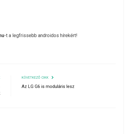
hu
-t a legfrissebb androidos hírekért!
K
KÖVETKEZŐ CIKK
s
Az LG G6 is moduláris lesz
k