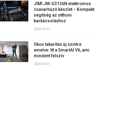
JIMI JM-G3136N elektromos
csavarhúzó készlet – Kompakt
segítség az otthoni
barkácsoláshoz
2026-07-07
Okos takarítás új szintre
emelve: Itt a SmartAI V6, ami
mindent felszív
2026-07-01