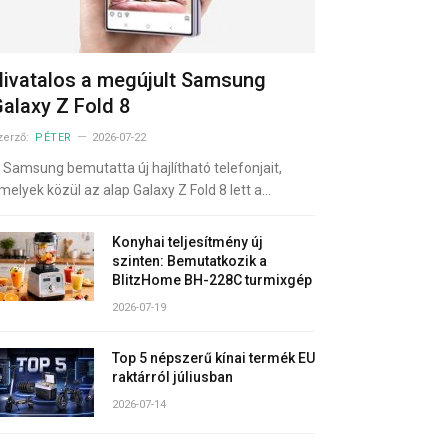
ivatalos a megújult Samsung
alaxy Z Fold 8
zerző:
PÉTER
2026-07-22
 Samsung bemutatta új hajlítható telefonjait,
melyek közül az alap Galaxy Z Fold 8 lett a…
Konyhai teljesítmény új
szinten: Bemutatkozik a
BlitzHome BH-228C turmixgép
2026-07-19
Top 5 népszerű kínai termék EU
raktárról júliusban
2026-07-14