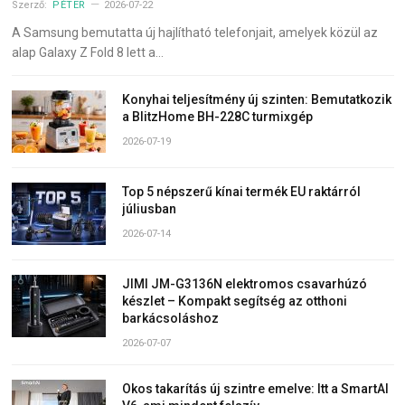
Szerző:
PÉTER
2026-07-22
A Samsung bemutatta új hajlítható telefonjait, amelyek közül az
alap Galaxy Z Fold 8 lett a…
Konyhai teljesítmény új szinten: Bemutatkozik
a BlitzHome BH-228C turmixgép
2026-07-19
Top 5 népszerű kínai termék EU raktárról
júliusban
2026-07-14
JIMI JM-G3136N elektromos csavarhúzó
készlet – Kompakt segítség az otthoni
barkácsoláshoz
2026-07-07
Okos takarítás új szintre emelve: Itt a SmartAI