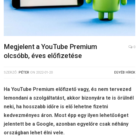
Megjelent a YouTube Premium
0
olcsóbb, éves előfizetése
SZERZŐ:
PÉTER
ON
2022-01-20
EGYÉB HÍREK
Ha YouTube Premium előfizető vagy, és nem tervezed
lemondani a szolgáltatást, akkor bizonyára te is örülnél
neki, ha hosszabb időre is elő lehetne fizetni
kedvezményes áron. Most épp egy ilyen lehetőséget
jelentett be a Google, azonban egyelőre csak néhány
országban lehet élni vele.