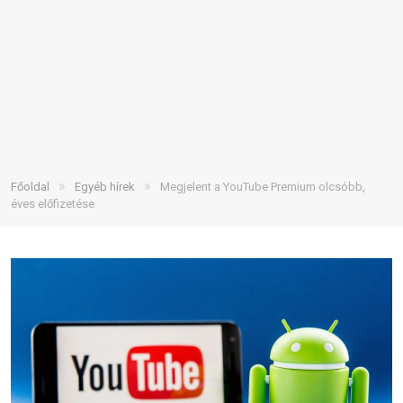
»
»
Főoldal
Egyéb hírek
Megjelent a YouTube Premium olcsóbb,
éves előfizetése