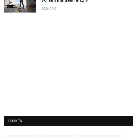
V6, ami mindent felszív
2026-07-01
CÍMKÉK