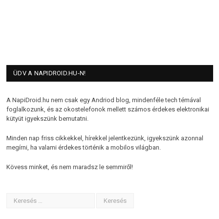
ÜDV A NAPIDROID.HU-N!
A NapiDroid.hu nem csak egy Andriod blog, mindenféle tech témával
foglalkozunk, és az okostelefonok mellett számos érdekes elektronikai
kütyüt igyekszünk bemutatni.
Minden nap friss cikkekkel, hírekkel jelentkezünk, igyekszünk azonnal
megírni, ha valami érdekes történik a mobilos világban.
Kövess minket, és nem maradsz le semmiről!