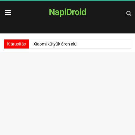
NapiDroid
Kiárusítás
Xiaomi kütyük áron alul