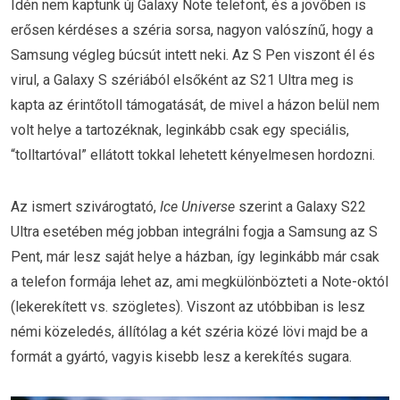
Idén nem kaptunk új Galaxy Note telefont, és a jövőben is
erősen kérdéses a széria sorsa, nagyon valószínű, hogy a
Samsung végleg búcsút intett neki. Az S Pen viszont él és
virul, a Galaxy S szériából elsőként az S21 Ultra meg is
kapta az érintőtoll támogatását, de mivel a házon belül nem
volt helye a tartozéknak, leginkább csak egy speciális,
“tolltartóval” ellátott tokkal lehetett kényelmesen hordozni.
Az ismert szivárogtató,
Ice Universe
szerint a Galaxy S22
Ultra esetében még jobban integrálni fogja a Samsung az S
Pent, már lesz saját helye a házban, így leginkább már csak
a telefon formája lehet az, ami megkülönbözteti a Note-októl
(lekerekített vs. szögletes). Viszont az utóbbiban is lesz
némi közeledés, állítólag a két széria közé lövi majd be a
formát a gyártó, vagyis kisebb lesz a kerekítés sugara.