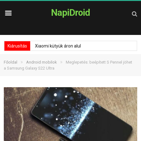
NapiDroid
Kiárusítás
Xiaomi kütyük áron alul
»
»
Főoldal
Android mobilok
Meglepetés: beépített S Pennel jöhet
a Samsung Galaxy S22 Ultra