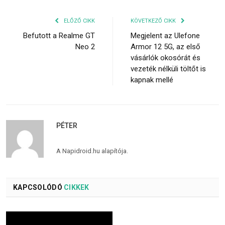
ELŐZŐ CIKK
KÖVETKEZŐ CIKK
Befutott a Realme GT
Megjelent az Ulefone
Neo 2
Armor 12 5G, az első
vásárlók okosórát és
vezeték nélküli töltőt is
kapnak mellé
PÉTER
A Napidroid.hu alapítója.
KAPCSOLÓDÓ
CIKKEK