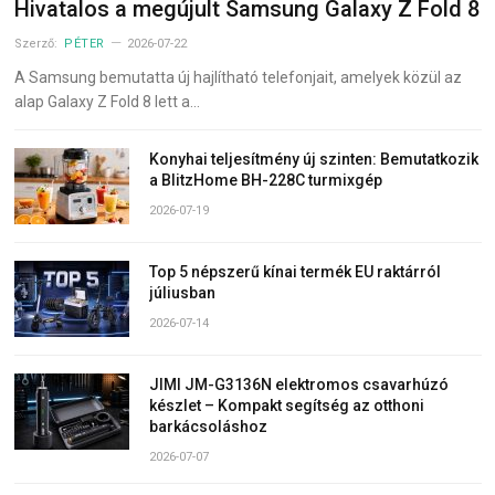
Hivatalos a megújult Samsung Galaxy Z Fold 8
Szerző:
PÉTER
2026-07-22
A Samsung bemutatta új hajlítható telefonjait, amelyek közül az
alap Galaxy Z Fold 8 lett a…
Konyhai teljesítmény új szinten: Bemutatkozik
a BlitzHome BH-228C turmixgép
2026-07-19
Top 5 népszerű kínai termék EU raktárról
júliusban
2026-07-14
JIMI JM-G3136N elektromos csavarhúzó
készlet – Kompakt segítség az otthoni
barkácsoláshoz
2026-07-07