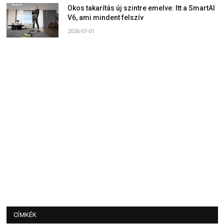
Okos takarítás új szintre emelve: Itt a SmartAI
V6, ami mindent felszív
2026-07-01
CÍMKÉK