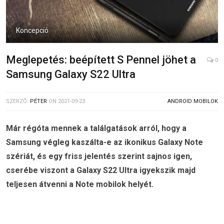
Koncepció
Meglepetés: beépített S Pennel jöhet a
0
Samsung Galaxy S22 Ultra
SZERZŐ:
PÉTER
ON
2021-09-23
ANDROID MOBILOK
Már régóta mennek a találgatások arról, hogy a
Samsung végleg kaszálta-e az ikonikus Galaxy Note
szériát, és egy friss jelentés szerint sajnos igen,
cserébe viszont a Galaxy S22 Ultra igyekszik majd
teljesen átvenni a Note mobilok helyét.