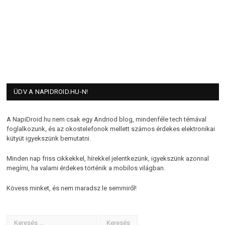
ÜDV A NAPIDROID.HU-N!
A NapiDroid.hu nem csak egy Andriod blog, mindenféle tech témával
foglalkozunk, és az okostelefonok mellett számos érdekes elektronikai
kütyüt igyekszünk bemutatni.
Minden nap friss cikkekkel, hírekkel jelentkezünk, igyekszünk azonnal
megírni, ha valami érdekes történik a mobilos világban.
Kövess minket, és nem maradsz le semmiről!